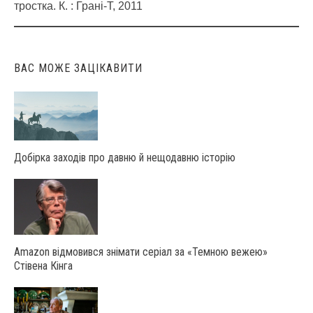
navigation
тростка. К. : Грані-Т, 2011
ВАС МОЖЕ ЗАЦІКАВИТИ
Добірка заходів про давню й нещодавню історію
Amazon відмовився знімати серіал за «Темною вежею»
Стівена Кінга