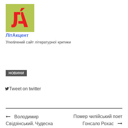
ЛітАкцент
Улюблений сайт літературної критики
НОВИНИ
Tweet on twitter
Помер чилійський поет
Володимир
Post
Свідзінський. Чудесна
Гонсало Рохас