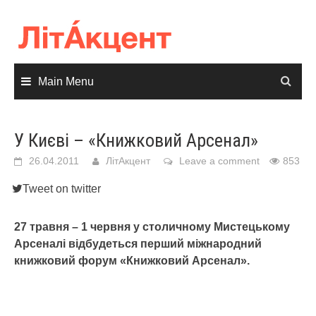
Skip
to
content
Main Menu
У Києві – «Книжковий Арсенал»
26.04.2011
ЛітАкцент
Leave a comment
853
Tweet on twitter
27 травня – 1 червня у столичному Мистецькому
Арсеналі відбудеться перший міжнародний
книжковий форум «Книжковий Арсенал».