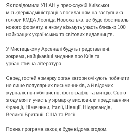
Як повідомили УНІАН у прес-службі Київської
міськдержадміністрації з посиланням на заступника
голови КМДА Леоніда Новохатька, це буде фестиваль
нового формату, в якому візьмуть участь близько 100
найкращих українських та світових видавництв.
У Мистецькому Арсеналі будуть представлені,
зокрема, найцікавіші видання про Київ та
урбаністична література.
Серед гостей ярмарку організатори очікують побачити
не лише популярних письменників, а й відомих
журналістів-публіцистів, фотографів та митців. Свою
згоду взяти участь у ярмарку висловили представники
Франції, Німеччини, Італії, Швеції, Нідерландів,
Великої Британії, США та Росії.
Повна програма заходів буде відома згодом.