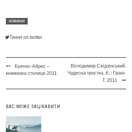
НОВИНИ
Tweet on twitter
Володимир Свідзінський.
Буенос-Айрес –
Post
Чудесна тростка. К. : Грані-
книжкова столиця 2011
navigation
Т, 2011
ВАС МОЖЕ ЗАЦІКАВИТИ