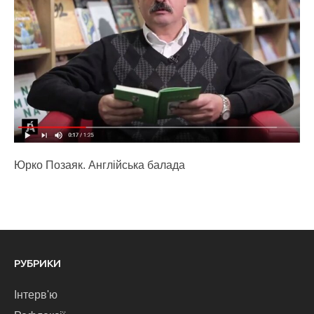
Юрко Позаяк. Англійська балада
РУБРИКИ
Інтерв'ю