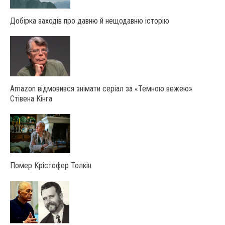
Добірка заходів про давню й нещодавню історію
Amazon відмовився знімати серіал за «Темною вежею»
Стівена Кінга
Помер Крістофер Толкін