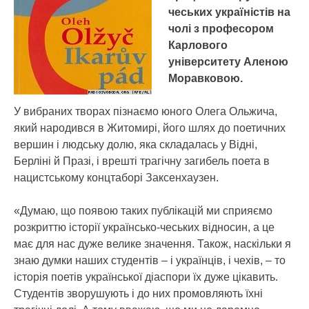
чеських україністів на
чолі з професором
Карлового
університету Аленою
Моравковою.
У вибраних творах пізнаємо юного Олега Ольжича,
який народився в Житомирі, його шлях до поетичних
вершин і людську долю, яка складалась у Відні,
Берліні й Празі, і врешті трагічну загибель поета в
нацистському концтаборі Заксенхаузен.
«Думаю, що появою таких публікацій ми сприяємо
розкриттю історії українсько-чеських відносин, а це
має для нас дуже велике значення. Також, наскільки я
знаю думки наших студентів – і українців, і чехів, – то
історія поетів української діаспори їх дуже цікавить.
Студентів зворушують і до них промовляють їхні