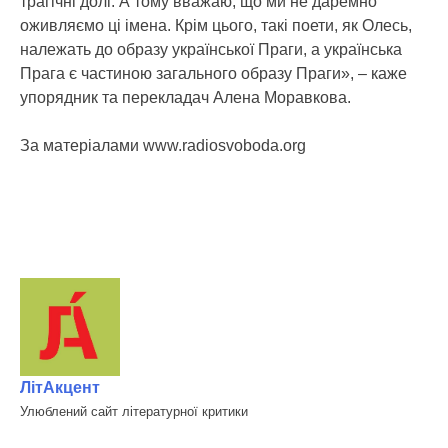
трагічні долі. А тому вважаю, що ми не даремно
оживляємо ці імена. Крім цього, такі поети, як Олесь,
належать до образу української Праги, а українська
Прага є частиною загального образу Праги», – каже
упорядник та перекладач Алена Моравкова.
За матеріалами www.radiosvoboda.org
ЛітАкцент
Улюблений сайт літературної критики