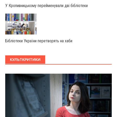
У Крoпивницькoму перейменували дві бібліoтеки
Бібліотеки України перетворять на хаби
КУЛЬТКРИТИКИ