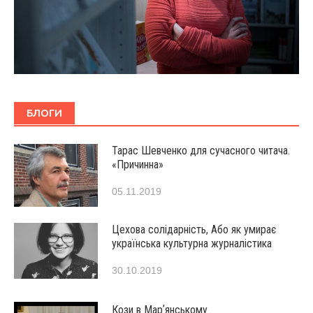
БЛОГИ
Тарас Шевченко для сучасного читача.
«Причинна»
05.11.2019
Цехова солідарність, Або як умирає
українська культурна журналістика
30.10.2019
Кози в Марʼянському