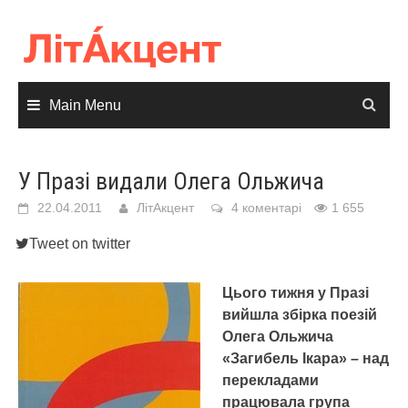
Skip
to
content
Main Menu
У Празі видали Олега Ольжича
22.04.2011
ЛітАкцент
4 коментарі
1 655
Tweet on twitter
Цього тижня у Празі
вийшла збірка поезій
Олега Ольжича
«Загибель Ікара» – над
перекладами
працювала група