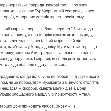
ора норвезька природа, казкові тролі, про яких
авлянки, які співає Турбйорн малій сестричці, – все
 героїв, створених уже півтораста років тому.
ільний марш» – через любовні перипетії близька до
 одну родину, а про історію кількох поколінь роду,
 стало легендою, а весільний марш, який він
я, пам’ятали у їх роду довіку. Музикант застеріг, що
о маршу, повинна йти з радістю, за власною згодою і
олоду пару лихо. І справді, всі події розгортаються,
якого люди вбачали підступ злих сил.
традиціям, іде до шлюбу не по любові, під звуки цього
бігом, чи за пророцтвом музиканта з минулого століття,
я нещастя – хвороби, смерть малих дітей. Вони
лодію злощасного маршу у їх присутності – табу.
таршої доні приходить любов. Знову ж, із