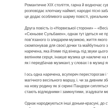
Романтичне ХІХ століття, гарна й водночас сув
розповідає хлопчаку наймит, народні пісні-заб
це додає особливого шарму повісті, уреальнює
Друга повість із «Норвезької сторони» – «Вес
«Сюньове Сульбакен», однак тут ідеться не про
пов’язаного із злидарем-музикою, життя якого
скомпонував для своєї дочки та майбутнього зят
наречена, яка йтиме під вінець під звуки цьог
велінням серця, інакше музика ця накличе на м
як і передбачав музикант, у словах і в музиці 
І ось одна наречена, всупереч пересторогам і 
магічного весільного маршу, і. чи за дивним з
на нову родину як зі скрині Пандори сиплятьс
стають відлюдними і замкнутими, згадувати ме
Однак народжуються інші доньки-красуні, до с