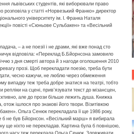
ення львівських студентів, які виборювали право
о розповіла у статті «Норвезький Франко» директор
іонального університету ім. І. Франка Наталя
екції» повісті «Сюньове Сульбакен» та «Весільний
ладача, – а не поезії і не драми, які вже понад сто
ваничук відповіла: «Переклад Б.Бйорнсона замовило
іччю з дня смерті автора й з нагоди оголошення 2010
ревагу прозі. Щоб перекладати поезію, треба бути
адати, чесно кажучи, не люблю через обмеження
ьому випадку теж треба добре знатися на театрі, тобто
ти репліки на сцені, прив’язувати текст до мізансцен,
’єктивно, але до прози більше лежить душа. Книжка
, отож ішлося про знакові його твори. Візитівкою
ьбакен». Ольга Сенюк перекладала її ще 1986 року,
 це б не був Бйорнсон. «Весільний марш» я вибирала
ну ще ніхто не перекладав. Картина була б повнішою,
свого часу теж переклала Ольга Сенюк. Зловживати