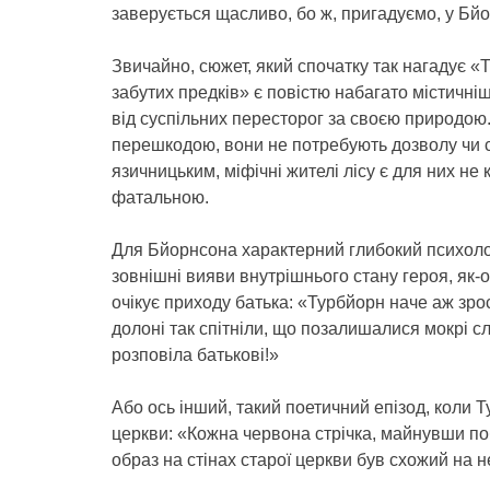
заверується щасливо, бо ж, пригадуємо, у Бй
Звичайно, сюжет, який спочатку так нагадує «Т
забутих предків» є повістю набагато містичніш
від суспільних пересторог за своєю природою.
перешкодою, вони не потребують дозволу чи с
язичницьким, міфічні жителі лісу є для них н
фатальною.
Для Бйорнсона характерний глибокий психолог
зовнішні вияви внутрішнього стану героя, як-
очікує приходу батька: «Турбйорн наче аж зро
долоні так спітніли, що позалишалися мокрі сл
розповіла батькові!»
Або ось інший, такий поетичний епізод, кол
церкви: «Кожна червона стрічка, майнувши п
образ на стінах старої церкви був схожий на н