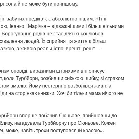
орнсона й не може бути по-іншому.
іні забутих предків», є абсолютно іншим. «Тіні
ою, Іванко і Марічка – відважнішими і більш вільними
 Ворогування родів не стає для їхньої любові
хвалення людей. Їх сприйняття життя є більш
е казкою, а живою реальністю, врешті-решт —
ізм оповіді, виразними штрихами він описує
от, коли Турбйорн, розбивши сніжкою шибку, зі страхом
стом змалів. Йому нестерпно розболівся живіт, а
іди на сторінках книжки. Хоч би тільки мама нічого не
и Турбйорн вперше побачив Сюньове, прийшовши до
облизу, нагадувала Турбйорну про Сюньове. Кожен
еї, може, навіть трохи поступався їй красою».