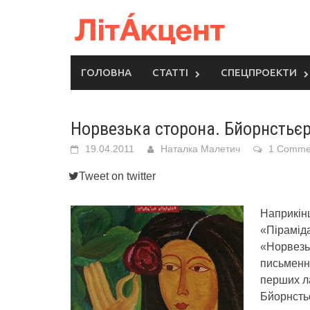
Skip
to
content
ГОЛОВНА
СТАТТІ
СПЕЦПРОЕКТИ
Норвезька сторона. Бйорнстьє
19.04.2011
Наталка Малетич
1 Comme
Tweet on twitter
Наприкінц
«Піраміда
«Норвезьк
письменни
перших ла
Бйорнсть