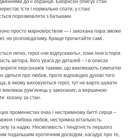
дженнями до її обранця. Бйорнсон описує стан
ерестає їсти і нормально спати, у стані
ється порозмовляти з батьками.
 воно просто марновірством — і закохана пара зможе
ї, не розповідатиму. Краще прочитайте самі.
ься легко, герої «не відпускають», поки їхня історія
сть автора, його увага до деталей – і в описах
створити персонажів такими, що викликають симпатію
х ідеться про любов, проте відповідно духові того
ща, в якому виховуються герої, тут не варто шукати
же викликає рум’янець у закоханих, а вершиною
ти кохану за стан.
 цих променистих очах і нестримному битті серця –
авжня глибока любов, нестримна вітальність
силу та надію. Несміливість і тендітність першого
авим подальшим еротичним досвідом, нагадує про те,