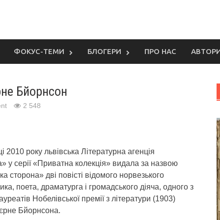
ФОКУС-ТЕМИ
БЛОГЕРИ
ПРО НАС
АВТОР
рне Бйорнсон
nt
2 548
і 2010 року львівська Літературна агенція
» у серії «Приватна колекція» видала за назвою
а сторона» дві повісті відомого норвезького
ка, поета, драматурга і громадського діяча, одного з
уреатів Нобелівської премії з літератури (1903)
єрне Бйорнсона.