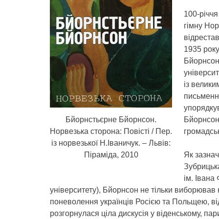
100-річчя
гімну Нор
відрестав
1935 року
Бйорнсона
університ
із велики
письменни
упорядку
Бйорнстьєрне Бйорнсон.
Бйорнсона
Норвезька сторона: Повісті / Пер.
громадсь
із норвезької Н.Іваничук. – Львів:
Піраміда, 2010
Як зазна
Зубрицька
ім. Івана
університету), Бйорнсон не тільки виборював 
поневолення українців Росією та Польщею, від
розгорнулася ціла дискусія у віденському, па