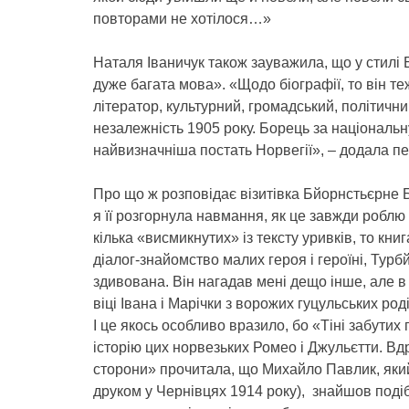
повторами не хотілося…»
Наталя Іваничук також зауважила, що у стилі 
дуже багата мова». «Щодо біографії, то він 
літератор, культурний, громадський, політичн
незалежність 1905 року. Борець за національну
найвизначніша постать Норвегії», – додала п
Про що ж розповідає візитівка Бйорнстьєрне
я її розгорнула навмання, як це завжди роблю
кілька «висмикнутих» із тексту уривків, то кн
діалог-знайомство малих героя і героїні, Турб
здивована. Він нагадав мені дещо інше, але 
віці Івана і Марічки з ворожих гуцульських ро
І це якось особливо вразило, бо «Тіні забутих
історію цих норвезьких Ромео і Джульєтти. Вд
сторони» прочитала, що Михайло Павлик, як
друком у Чернівцях 1914 року), знайшов подіб