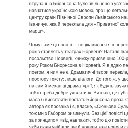
втручанню Бйорнсона було звільнено з ув’язн
навчатися українською мовою, про що детальн
центру країн Північної Європи Львівського нац
Іваничук, яка й переклала для «Приватної кол
марш».
Чому саме ці повісті, – поцікавилася я в перек
років ставлять у театрах Норвегії? Наталя І
посольство Норвегії, книжку присвячено 100-р
року Роком Бйорнсона в Норвегії. Я віддаю пе
поетом, я ним не є. Драматичні твори перекл
простору тексту: лише діалоги. До того ж, у ц
на самій механіці драматургії, як будуть звуча
тобто треба добре уявляти їх. Визнаю, це суб
мала б висвітлити постать Бйорнсона-прозаїка
автора як прозаїка і є, власне, «Сюньове Сул
тож ми з Габором ризикнули. Без цієї повісті
за принципом «від навпаки», тобто цю повісти
якби сюди увійшли ще й новели, але новели 