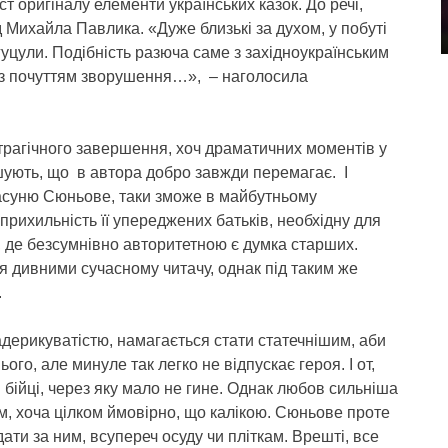
ст оригіналу елементи українських казок. До речі,
 Михайла Павлика. «Дуже близькі за духом, у побуті
 гуцули. Подібність разюча саме з західноукраїнським
 із почуттям зворушення…», – наголосила
 трагічного завершення, хоч драматичних моментів у
ошують, що в автора добро завжди перемагає. І
расуню Сюньове, таки зможе в майбутньому
і прихильність її упереджених батьків, необхідну для
, де безсумнівно авторитетною є думка старших.
 дивними сучасному читачу, однак під таким же
.
ерикуватістю, намагається стати статечнішим, аби
го, але минуле так легко не відпускає героя. І от,
й бійці, через яку мало не гине. Однак любов сильніша
м, хоча цілком ймовірно, що калікою. Сюньове проте
дати за ним, всупереч осуду чи пліткам. Врешті, все