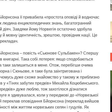
Бйорнсона її привабила «простота оповіді й водночас
теж людина енциклопедичних знань, багатогранний
ий діяч. Завдяки йому Норвегія остаточно здобула
 й мовну ідентичність, зрештою, провідник нації. Це
ерекладач.
 Бйорнсона – повість «Сьюнове Сульбакен»? Спершу
 в книгарні. Така собі лотерея: якщо сподобаються
ига таки залишиться в мене. Отож, перебігши очима
йорна і Сюньове, я таки була заінтригована і
в чомусь дуже схоже знайомство у такому ж приблизно
дів у «Тінях забутих предків» Михайла Коцюбинського.
 предків» дуже люблю, тож захотілося дізнатися
руге я здивувалася, коли у передмові до «Норвезької
ий переклав оповідання Бйорнсона (переклад вийшов
ності між життям норвезьких селян і гуцулів. Як