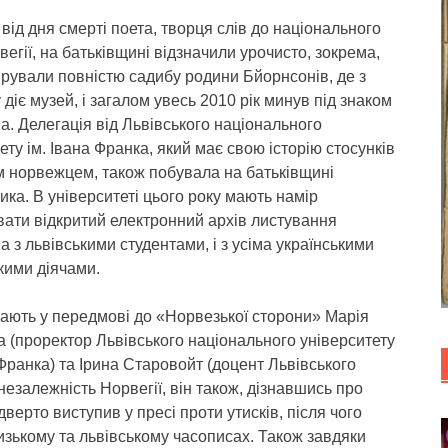
 від дня смерті поета, творця слів до національного
вегії, на батьківщині відзначили урочисто, зокрема,
рували повністю садибу родини Бйорнсонів, де з
 діє музей, і загалом увесь 2010 рік минув під знаком
. Делегація від Львівського національного
ету ім. Івана Франка, який має свою історію стосунків
м норвежцем, також побувала на батьківщині
ка. В університеті цього року мають намір
вати відкритий електронний архів листування
 з львівськими студентами, і з усіма українськими
кими діячами.
чають у передмові до «Норвезької сторони» Марія
 (проректор Львівського національного університету
 Франка) та Ірина Старовойт (доцент Львівського
незалежність Норвегії, він також, дізнавшись про
верто виступив у пресі проти утисків, після чого
ризькому та львівському часописах. Також завдяки