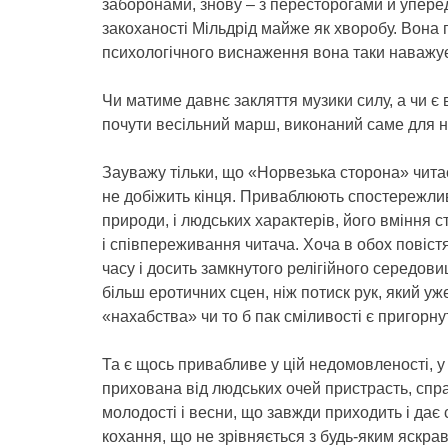
заборонами, знову – з пересторогами й упере
закоханості Мільдрід майже як хворобу. Вона п
психологічного виснаження вона таки наважу
Чи матиме давнє закляття музики силу, а чи є
почути весільний марш, виконаний саме для не
Зауважу тільки, що «Норвезька сторона» читаєт
не добіжить кінця. Приваблюють спостережливі
природи, і людських характерів, його вміння 
і співпереживання читача. Хоча в обох повістя
часу і досить замкнутого релігійного середови
більш еротичних сцен, ніж потиск рук, який у
«нахабства» чи то б пак сміливості є пригорну
Та є щось привабливе у цій недомовленості, у
прихована від людських очей пристрасть, спр
молодості і весни, що завжди приходить і дає 
кохання, що не зрівняється з будь-яким яскр