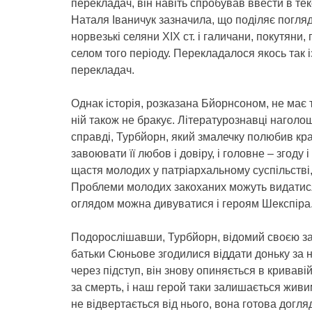
перекладач, він навіть спробував ввести в тек
Наталя Іваничук зазначила, що поділяє погляд
норвезькі селяни ХІХ ст. і галичани, покутяни,
селом того періоду. Перекладалося якось так
перекладач.
Однак історія, розказана Бйорнсоном, не має
ній також не бракує. Літературознавці нагол
справді, Турбйорн, який змалечку полюбив к
завоювати її любов і довіру, і головне – згоду 
щастя молодих у патріархальному суспільстві
Проблеми молодих закоханих можуть видатися
оглядом можна дивуватися і героям Шекспіра
Подорослішавши, Турбйорн, відомий своєю зад
батьки Сюньове згодилися віддати доньку за ньо
через підступ, він знову опиняється в криваві
за смерть, і наш герой таки залишається живи
не відвертається від нього, вона готова догля