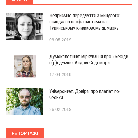
Неприємне передчуття з минулого:
скандал із неофашистами на
Туринському книжковому ярмарку
09.05.2019
Думокплетіння: міркування про «Бесіди
п(р)одумки» Андрія Содомори
17.04.2019
Університет. Довіра: про плагіат по-
чеськи
26.02.2019
РЕПОРТАЖІ