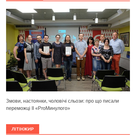
Змови, настоянки, чоловічі сльози: про що писали
переможці ІІ «ProМинулого»
ЛІТІНЖИР