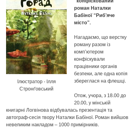
“конфіскований”
роман Наталки
Бабіної “Риб’яче
місто”.
Нагадаємо, що верстку
роману разом із
комп’ютером
конфіскували
працівники органів
безпеки, але одна копія
збереглася на флешці.
Ілюстратор - Ілля
Стронґовський
Отож, учора, з 18.00 до
20.00, у мінській
книгарні Логвінова відбувалась презентація та
автограф-сесія твору Наталки Бабіної. Роман вийшов
невеликим накладом – 1000 примірників.