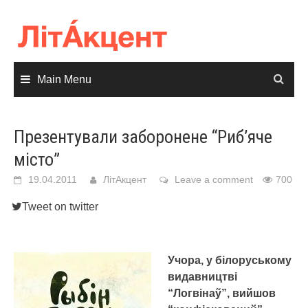
Skip
to
content
Main Menu
Презентували заборонене “Риб’яче
місто”
19.04.2011
ЛітАкцент
Leave a comment
700
Tweet on twitter
Учора, у білоруському
видавництві
“Логвінаỹ”, вийшов