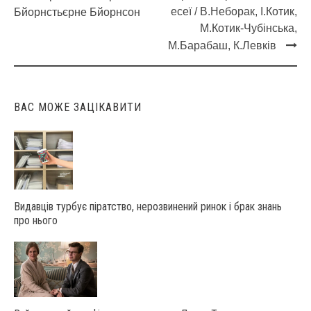
Post
есеї / В.Неборак, І.Котик,
Бйорнстьєрне Бйорнсон
navigation
М.Котик-Чубінська,
М.Барабаш, К.Левків
ВАС МОЖЕ ЗАЦІКАВИТИ
Видавців турбує піратство, нерозвинений ринок і брак знань
про нього