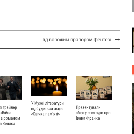
Під ворожим прапором фентезі
У Музеї літератури
Презентували
я трейлер
відбудеться акція
збірку спогадів про
 «Війна
«Свічка пам’яті»
Івана Франка
 за романом
а Веллcа