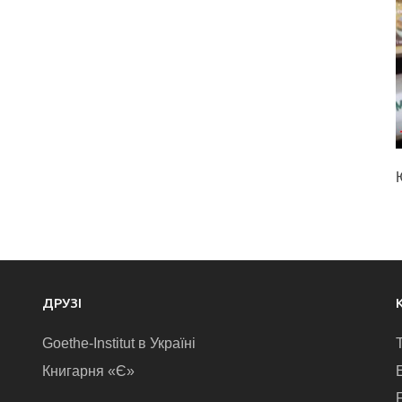
ДРУЗІ
Goethe-Institut в Україні
Книгарня «Є»
E