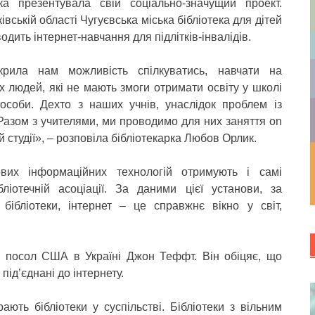
ка презентувала свій соціально-значущий проект.
вській області Чугуєвська міська бібліотека для дітей
дить інтернет-навчання для підлітків-інвалідів.
крила нам можливість спілкуватись, навчати на
х людей, які не мають змоги отримати освіту у школі
особи. Дехто з наших учнів, унаслідок проблем із
 Разом з учителями, ми проводимо для них заняття on
й студії», – розповіла бібліотекарка Любов Орлик.
вих інформаційних технологій отримують і самі
бліотечній асоціації. За даними цієї установи, за
бібліотеки, інтернет – це справжнє вікно у світ,
– посол США в Україні Джон Теффт. Він обіцяє, що
 під’єднані до інтернету.
ають бібліотеки у суспільстві. Бібліотеки з вільним