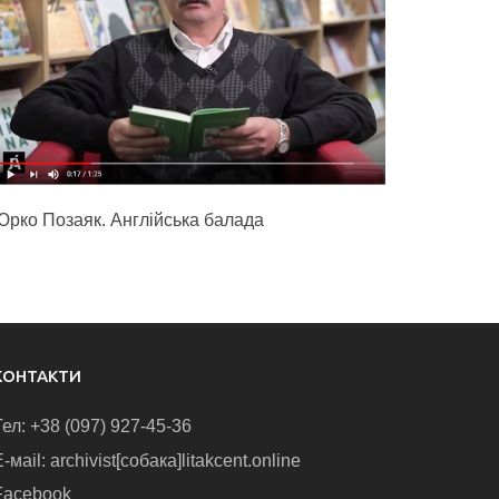
Юрко Позаяк. Англійська балада
КОНТАКТИ
Тел: +38 (097) 927-45-36
-маіl: archivist[собака]litakcent.online
Facebook