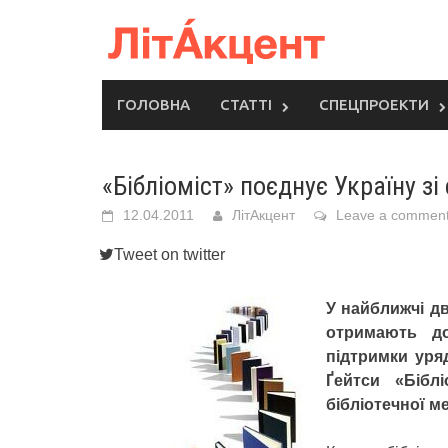
Skip
to
content
ГОЛОВНА
СТАТТІ
СПЕЦПРОЕКТИ
«Бібліоміст» поєднує Україну зі
12.04.2011
ЛітАкцент
Leave a commen
Tweet on twitter
У найближчі дв
отримають д
підтримки уря
Ґейтси «Бібл
бібліотечної м