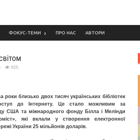
ФОКУС-ТЕМИ
ПРО НАС
АВТОРИ
 світом
t
925
а роки близько двох тисяч українських бібліотек
оступ до Інтернету. Це стало можливим за
ду США та міжнародного фонду Білла і Мелінди
іоміст», які вклали у створення електронної
ережі України 25 мільйонів доларів.