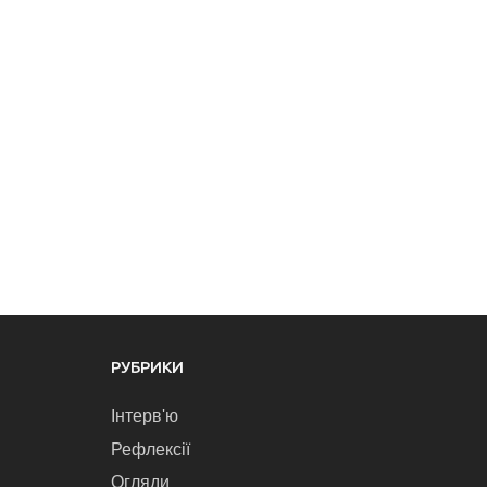
РУБРИКИ
Інтерв'ю
Рефлексії
Огляди