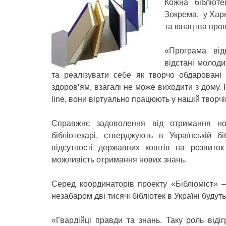
Кожна бібліоте
Зокрема, у Харкі
та юнацтва прово
«Програма від
відстані молоди
та реалізувати себе як творчо обдаровані 
здоров’ям, взагалі не може виходити з дому.
line, вони віртуально працюють у нашій творчі
Справжнє задоволення від отримання но
бібліотекарі, стверджують в Українській бі
відсутності державних коштів на розвиток 
можливість отримання нових знань.
Серед координаторів проекту «Бібліоміст» 
незабаром дві тисячі бібліотек в Україні будуть
«Гвардійці правди та знань. Таку роль відігр