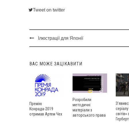
Tweet on twitter
Ілюстрації для Японії
Post
navigation
ВАС МОЖЕ ЗАЦІКАВИТИ
Розробили
З’явивс
Премію
методичні
серіалу
Конрада-2019
матеріали з
світів»
отримав Артем Чех
авторського права
Герберт