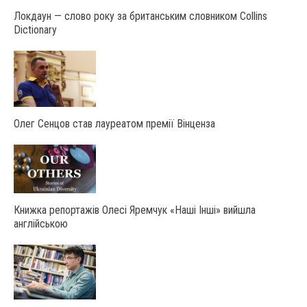
Локдаун — слово року за британським словником Collins
Dictionary
Олег Сенцов став лауреатом премії Вінценза
Книжка репортажів Олесі Яремчук «Наші Інші» вийшла
англійською