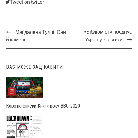
Tweet on twitter
«Бібліоміст» поєднує
Маґдалена Туллі. Сни
Post
й камені
Україну зі світом
navigation
ВАС МОЖЕ ЗАЦІКАВИТИ
Короткі списки Книги року ВВС-2020