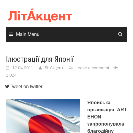
Skip
to
content
Main Menu
Ілюстрації для Японії
12.04.2011
ЛітАкцент
Leave a comment
1 024
Tweet on twitter
Японська
організація ART
EHON
запропонувала
благодійну