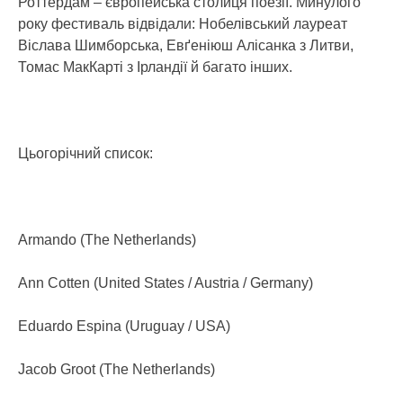
Роттердам – європейська столиця поезії. Минулого
року фестиваль відвідали: Нобелівський лауреат
Віслава Шимборська, Евґеніюш Алісанка з Литви,
Томас МакКарті з Ірландії й багато інших.
Цьогорічний список:
Armando (The Netherlands)
Ann Cotten (United States / Austria / Germany)
Eduardo Espina (Uruguay / USA)
Jacob Groot (The Netherlands)