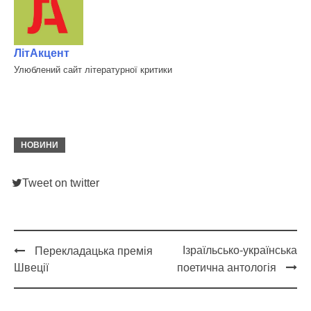
ЛітАкцент
Улюблений сайт літературної критики
НОВИНИ
Tweet on twitter
Ізраїльсько-українська
Перекладацька премія
Post
Швеції
поетична антологія
navigation