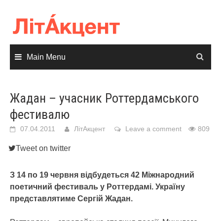
Skip
to
content
Main Menu
Жадан – учасник Роттердамського
фестивалю
07.04.2011
ЛітАкцент
Leave a comment
809
Tweet on twitter
З 14 по 19 червня відбудеться 42 Міжнародний
поетичний фестиваль у Роттердамі. Україну
представлятиме Сергій Жадан.