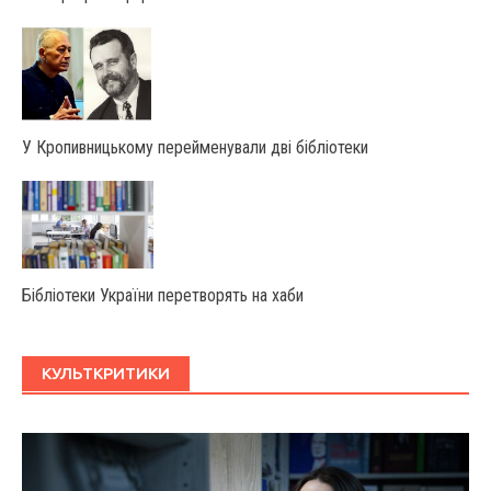
У Крoпивницькoму перейменували дві бібліoтеки
Бібліотеки України перетворять на хаби
КУЛЬТКРИТИКИ