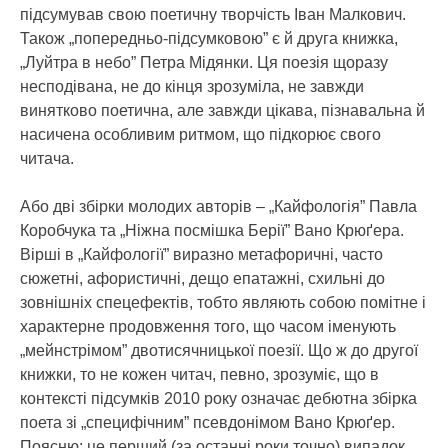
підсумував свою поетичну творчість Іван Малкович.
Також „попередньо-підсумковою” є й друга книжка,
„Луйтра в небо” Петра Мідянки. Ця поезія щоразу
несподівана, не до кінця зрозуміла, не завжди
винятково поетична, але завжди цікава, пізнавальна й
насичена особливим ритмом, що підкорює свого
читача.
Або дві збірки молодих авторів – „Кайфологія” Павла
Коробчука та „Ніжна посмішка Берії” Вано Крюґера.
Вірші в „Кайфології” виразно метафоричні, часто
сюжетні, афористичні, дещо епатажні, схильні до
зовнішніх спецефектів, тобто являють собою помітне і
характерне продовження того, що часом іменують
„мейнстрімом” двотисячницької поезії. Що ж до другої
книжки, то не кожен читач, певно, зрозуміє, що в
контексті підсумків 2010 року означає дебютна збірка
поета зі „специфічним” псевдонімом Вано Крюґер.
Поясню: це перший (за останні роки точно) випадок,