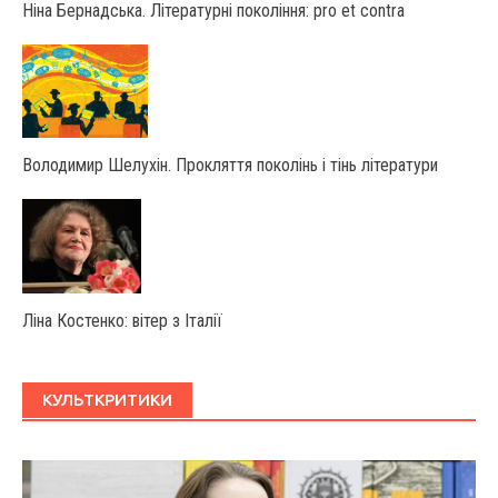
Ніна Бернадська. Літературні покоління: pro et contra
Володимир Шелухін. Прокляття поколінь і тінь літератури
Ліна Костенко: вітер з Італії
КУЛЬТКРИТИКИ