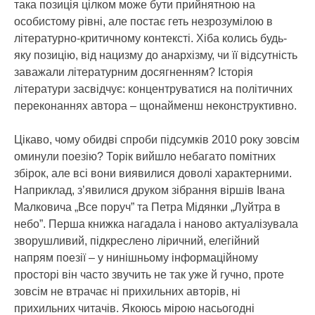
така позиція цілком може бути прийнятною на
особистому рівні, але постає геть незрозумілою в
літературно-критичному контексті. Хіба колись будь-
яку позицію, від нацизму до анархізму, чи її відсутність
заважали літературним досягненням? Історія
літератури засвідчує: концентруватися на політичних
переконаннях автора – щонайменш неконструктивно.
Цікаво, чому обидві спроби підсумків 2010 року зовсім
оминули поезію? Торік вийшло небагато помітних
збірок, але всі вони виявилися доволі характерними.
Наприклад, з’явилися друком зібрання віршів Івана
Малковича „Все поруч” та Петра Мідянки „Луйтра в
небо”. Перша книжка нагадала і наново актуалізувала
зворушливий, підкреслено ліричний, елегійний
напрям поезії – у нинішньому інформаційному
просторі він часто звучить не так уже й гучно, проте
зовсім не втрачає ні прихильних авторів, ні
прихильних читачів. Якоюсь мірою насьогодні