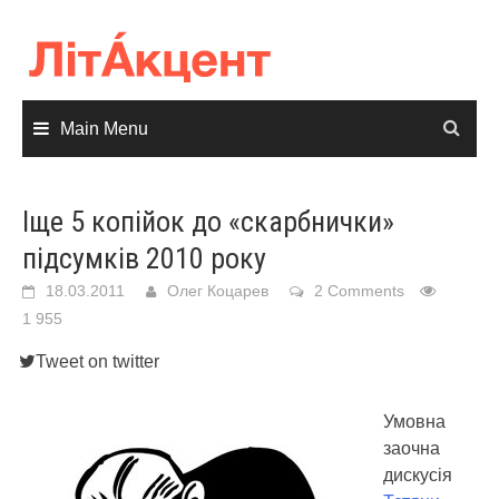
Skip
to
content
Main Menu
Іще 5 копійок до «скарбнички»
підсумків 2010 року
18.03.2011
Олег Коцарев
2 Comments
1 955
Tweet on twitter
Умовна
заочна
дискусія