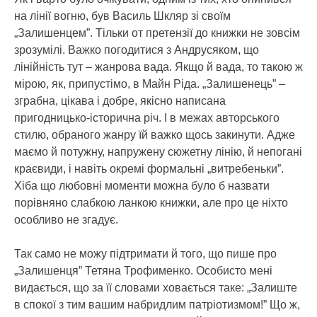
на лінії вогню, був Василь Шкляр зі своїм
„Залишенцем”. Тільки от претензії до книжки не зовсім
зрозумілі. Важко погодитися з Андрусяком, що
лінійність тут – жанрова вада. Якщо й вада, то такою ж
мірою, як, припустімо, в Майн Ріда. „Залишенець” –
зграбна, цікава і добре, якісно написана
пригодницько-історична річ. І в межах авторського
стилю, обраного жанру їй важко щось закинути. Адже
маємо й потужну, напружену сюжетну лінію, й непогані
краєвиди, і навіть окремі формальні „витребеньки”.
Хіба що любовні моменти можна було б назвати
порівняно слабкою ланкою книжки, але про це ніхто
особливо не згадує.
Так само не можу підтримати й того, що пише про
„Залишенця” Тетяна Трофименко. Особисто мені
видається, що за її словами ховається таке: „Залиште
в спокої з тим вашим набридлим патріотизмом!” Що ж,