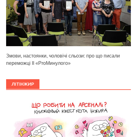
Змови, настоянки, чоловічі сльози: про що писали
переможці ІІ «ProМинулого»
ЛІТІНЖИР