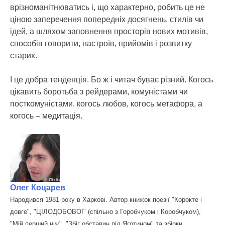
врізноманітнюватись і, що характерно, робить це не
ціною заперечення попередніх досягнень, стилів чи
ідей, а шляхом заповнення просторів нових мотивів,
способів говорити, настроїв, прийомів і розвитку
старих.
І це добра тенденція. Бо ж і читач буває різний. Когось
цікавить боротьба з рейдерами, комуністами чи
посткомуністами, когось любов, когось метафора, а
когось – медитація.
Олег Коцарев
Народився 1981 року в Харкові. Автор книжок поезії "Корокте і
довге", "ЦІЛОДОБОВО!" (спільно з Горобчуком і Коробчуком),
"Мій перший ніж", "Збіг обставин під Яготином" та збірки