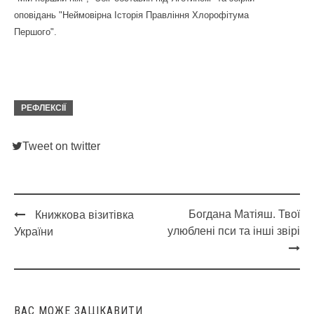
оповідань "Неймовірна Історія Правління Хлорофітума
Першого".
РЕФЛЕКСІЇ
Tweet on twitter
Богдана Матіяш. Твої
Книжкова візитівка
Post
улюблені пси та інші звірі
України
navigation
ВАС МОЖЕ ЗАЦІКАВИТИ