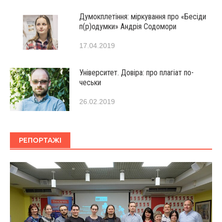
Думокплетіння: міркування про «Бесіди
п(р)одумки» Андрія Содомори
17.04.2019
Університет. Довіра: про плагіат по-
чеськи
26.02.2019
РЕПОРТАЖІ