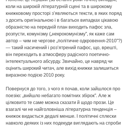
коли на широкій літературній сцені та в широкому
книжковому просторі з’являються тексти, в яких поряд
з досить оригінальною і в багатьох випадках цікавою
образністю на передній план виходить пафос зла,
розпусти, комунізму („некрокомунізму”, як каже сам
автор – чим не чергове „політичне одкровення-2010”?)
— такий насичений і роз’ятрений пафос, що, врешті,
він переходить в атмосферу радісного поетично-
інтелектуального абсурду. Звичайно, це навряд чи
оцінить широкий читач, але вихід книжки залишиться
виразною подією 2010 року.
Повернуся до того, з чого я почав, коли зайшлося про
поезію: „вийшло небагато помітних збірок”. Але ж
цілковито те саме можна сказати й щодо прози. Це
взагалі чи не найголовніша літературна тенденція –
книжок видається дедалі менше. І політичні сплески
навколо деяких із них подекуди виглядають на спроби