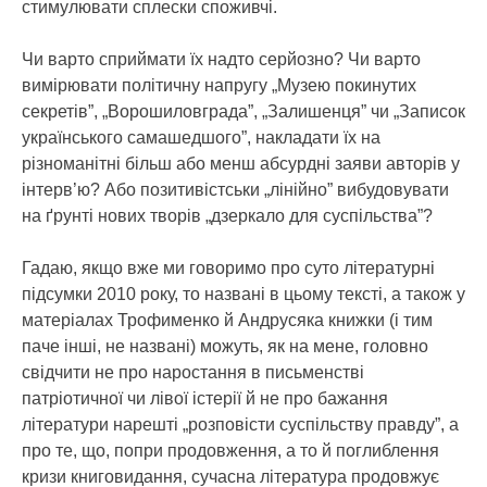
стимулювати сплески споживчі.
Чи варто сприймати їх надто серйозно? Чи варто
вимірювати політичну напругу „Музею покинутих
секретів”, „Ворошиловграда”, „Залишенця” чи „Записок
українського самашедшого”, накладати їх на
різноманітні більш або менш абсурдні заяви авторів у
інтерв’ю? Або позитивістськи „лінійно” вибудовувати
на ґрунті нових творів „дзеркало для суспільства”?
Гадаю, якщо вже ми говоримо про суто літературні
підсумки 2010 року, то названі в цьому тексті, а також у
матеріалах Трофименко й Андрусяка книжки (і тим
паче інші, не названі) можуть, як на мене, головно
свідчити не про наростання в письменстві
патріотичної чи лівої істерії й не про бажання
літератури нарешті „розповісти суспільству правду”, а
про те, що, попри продовження, а то й поглиблення
кризи книговидання, сучасна література продовжує