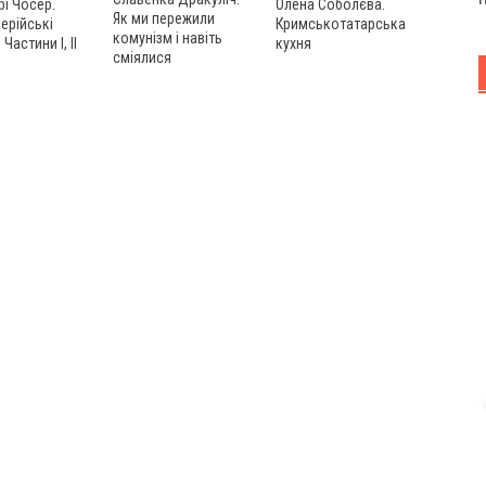
Олена Соболєва.
і Чосер.
Як ми пережили
Кримськотатарська
ерійські
комунізм і навіть
кухня
 Частини І, ІІ
сміялися