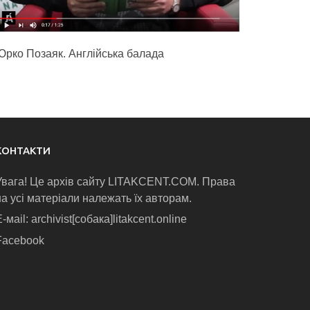
Юрко Позаяк. Англійська балада
КОНТАКТИ
Увага! Це архів сайту LITAKCENT.COM. Права
на усі матеріали належать їх авторам.
-маіl: archivist[собака]litakcent.online
Facebook