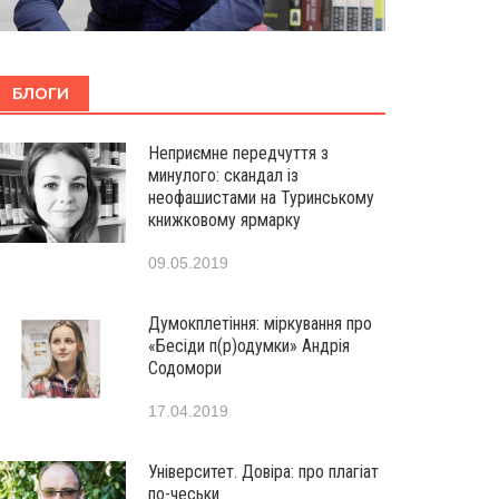
БЛОГИ
Неприємне передчуття з
минулого: скандал із
неофашистами на Туринському
книжковому ярмарку
09.05.2019
Думокплетіння: міркування про
«Бесіди п(р)одумки» Андрія
Содомори
17.04.2019
Університет. Довіра: про плагіат
по-чеськи