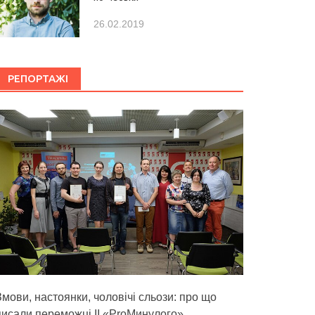
26.02.2019
РЕПОРТАЖІ
Змови, настоянки, чоловічі сльози: про що
писали переможці ІІ «ProМинулого»