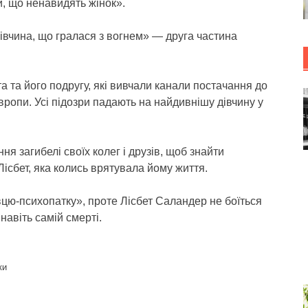
, що ненавидять жінок».
івчина, що гралася з вогнем» — друга частина
та та його подругу, які вивчали канали постачання до
вропи. Усі підозри падають на найдивнішу дівчину у
я загибелі своїх колег і друзів, щоб знайти
ісбет, яка колись врятувала йому життя.
цю-психопатку», проте Лісбет Саландер не боїться
 навіть самій смерті.
ки