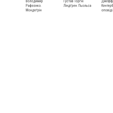
Володимир
Ґустав Торґні
Джеффр
Рафєєнко.
Ліндґрен. Пьольса
Кентерб
Мондеґрін
оповіді.