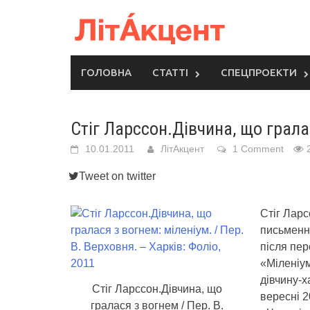
Skip
to
content
ГОЛОВНА
СТАТТІ
СПЕЦПРОЕКТИ
Стіг Ларссон.Дівчина, що грала
10.01.2011
ЛітАкцент
1 Comment
Tweet on twitter
Стіг Лар
письменни
після пер
«Міленіум
дівчину-х
Стіг Ларссон.Дівчина, що
вересні 
гралася з вогнем / Пер. В.