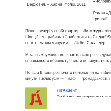
«Чоловіки
Верховня. – Харків: Фоліо, 2011
Роман «Д
трилогії.
Пізно ввечері у своїй квартирі вбито журналіс
Швеції секс-рабинь з Прибалтики та Східної Є
світі з темним минулим — Лісбет Саландер.
Мікаель Блумквіст починає власне розслідуванн
справжнього вбивцю і довести невинуватість Л
По всій Швеції розпочато полювання на «вбив
кинути виклик усім — і мафії, і громадськості, і
ЛітАкцент
Улюблений сайт літературної крити