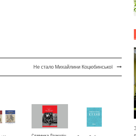
Не стало Михайлини Коцюбинської
Славенка Дракуліч.