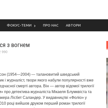
ФОКУС-ТЕМИ
ПРО НАС
АВТОРИ
ся з вогнем
2 990
ссон (1954—2004) — талановитий шведський
к і журналіст, твори якого набули популярності вже
едчасної смерті автора. Він — автор відомої трилогії
» про детектива-журналіста Мікаеля Блумквіста та
акера Лісбет Саландер. У видавництві «Фоліо» у
2010 році вийшов друком перший роман трилогії