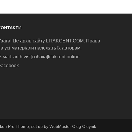
КОНТАКТИ
Увага! Це архів сайту LITAKCENT.COM. Права
на усі матеріали належать їх авторам.
-маіl: archivist[собака]litakcent.online
Facebook
ken Pro Theme, set up by WebMaster Oleg Oleynik