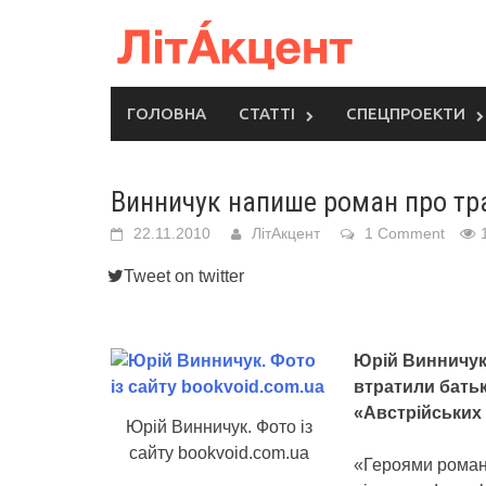
Skip
to
content
ГОЛОВНА
СТАТТІ
СПЕЦПРОЕКТИ
Винничук напише роман про тр
22.11.2010
ЛітАкцент
1 Comment
Tweet on twitter
Юрій Винничук 
втратили батьк
«Австрійських 
Юрій Винничук. Фото із
сайту bookvoid.com.ua
«Героями роману