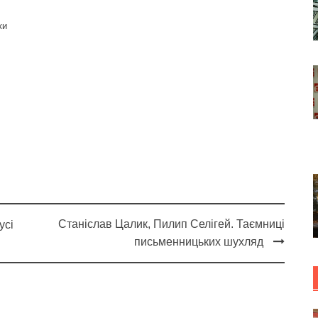
ки
Станіслав Цалик, Пилип Селігей. Таємниці
усі
письменницьких шухляд