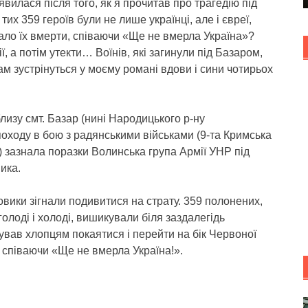
’явилася після того, як я прочитав про трагедію під
их 359 героїв були не лише українці, але і євреї,
укало їх вмерти, співаючи «Ще не вмерла Україна»?
, а потім утекти… Воїнів, які загинули під Базаром,
м зустрінуться у моєму романі вдови і сини чотирьох
лизу смт. Базар (нині Народицького р-ну
походу в бою з радянськими військами (9-та Кримська
й) зазнала поразки Волинська група Армії УНР під
ика.
вики зігнали подивитися на страту. 359 полонених,
лоді і холоді, вишикували біля заздалегідь
ував хлопцям покаятися і перейти на бік Червоної
, співаючи «Ще не вмерла Україна!».