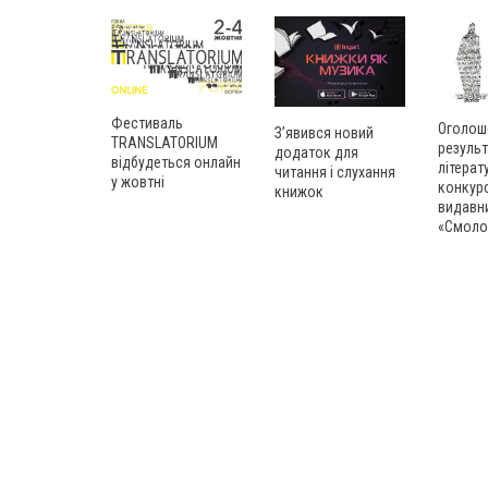
Фестиваль
Оголош
З’явився новий
TRANSLATORIUM
результ
додаток для
відбудеться онлайн
літерат
читання і слухання
у жовтні
конкур
книжок
видавн
«Смоло