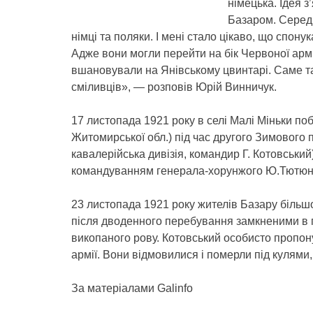
німецька. Ідея з
Базаром. Серед т
німці та поляки. І мені стало цікаво, що спон
Адже вони могли перейти на бік Червоної армії
вшановували на Янівському цвинтарі. Саме та
сміливців», — розповів Юрій Винничук.
17 листопада 1921 року в селі Малі Міньки поб
Житомирської обл.) під час другого Зимового 
кавалерійська дивізія, командир Г. Котовськи
командуванням генерала-хорунжого Ю.Тютюн
23 листопада 1921 року жителів Базару більшо
після дводенного перебування замкненими в го
викопаного рову. Котовський особисто пропон
армії. Вони відмовилися і померли під кулями
За матеріалами Galinfo