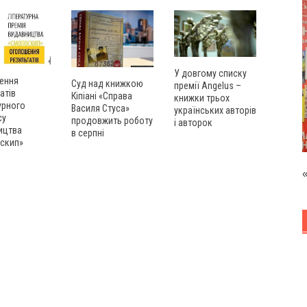
У довгому списку
ення
Суд над книжкою
премії Angelus –
атів
Кіпіані «Справа
книжки трьох
урного
Василя Стуса»
українських авторів
су
продовжить роботу
і авторок
ицтва
в серпні
скип»