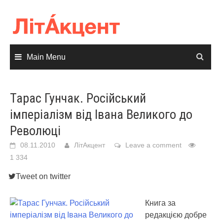
Skip
to
content
Main Menu
Тарас Гунчак. Російський
імперіалізм від Івана Великого до
Революці
08.11.2010
ЛітАкцент
Leave a comment
1 334
Tweet on twitter
Книга за
редакцією добре