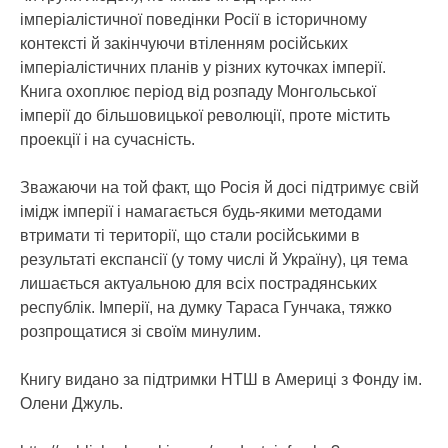
імперіалістичної поведінки Росії в історичному
контексті й закінчуючи втіленням російських
імперіалістичних планів у різних куточках імперії.
Книга охоплює період від розпаду Монгольської
імперії до більшовицької революції, проте містить
проекції і на сучасність.
Зважаючи на той факт, що Росія й досі підтримує свій
імідж імперії і намагається будь-якими методами
втримати ті території, що стали російськими в
результаті експансії (у тому числі й Україну), ця тема
лишається актуальною для всіх пострадянських
республік. Імперії, на думку Тараса Гунчака, тяжко
розпрощатися зі своїм минулим.
Книгу видано за підтримки НТШ в Америці з Фонду ім.
Олени Джуль.