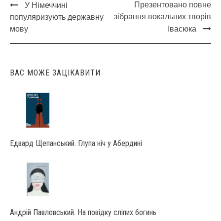
Презентовано повне
У Німеччині
Post
зібрання вокальних творів
популяризують державну
navigation
мову
Івасюка
ВАС МОЖЕ ЗАЦІКАВИТИ
Едвард Щепанський. Глупа ніч у Абердині
Андрій Павловський. На повідку сліпих богинь