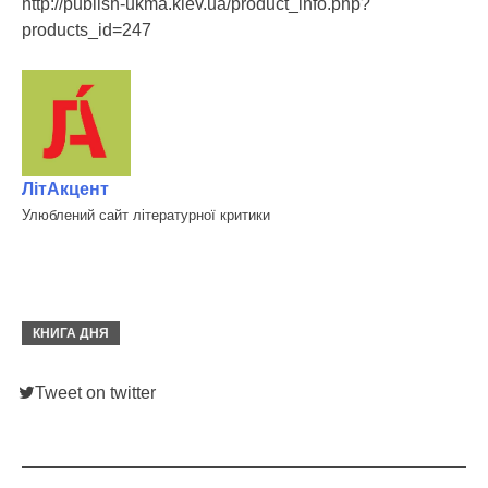
http://publish-ukma.kiev.ua/product_info.php?
products_id=247
ЛітАкцент
Улюблений сайт літературної критики
КНИГА ДНЯ
Tweet on twitter