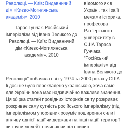
відомого як в
Україні, так і за її
межами історика,
професора
Тарас Гунчак. Російський
Ратґерського
імперіалізм від Івана Великого до
університету в
Революці. — Київ: Видавничий
США Тараса
дім «Києво-Могилянська
Гунчака
академія», 2010
“Російський
імперіалізм від
Івана Великого до
Революції” побачила світ у 1974 та 2000 роках у США.
Її досі не було перекладено українською, хоча саме
для України вона має надзвичайно важливе значення.
Ця збірка статей провідних істориків світу розкриває
розкриває саму сутність російського імперіалізму (під
імперіалізмом упорядник розуміє поширення сили і
впливу однієї нації чи держави на інші нації, території
чи групи людей), починаючи від причин