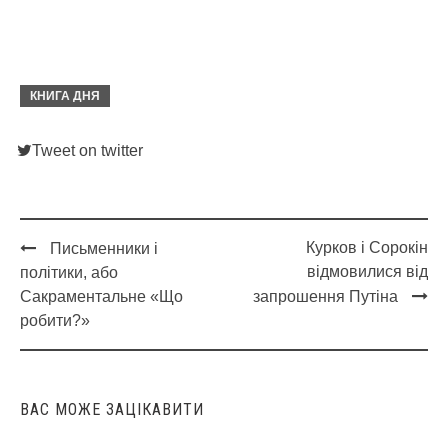
КНИГА ДНЯ
Tweet on twitter
Курков і Сорокін
Письменники і
Post
відмовилися від
політики, або
navigation
Сакраментальне «Що
запрошення Путіна
робити?»
ВАС МОЖЕ ЗАЦІКАВИТИ