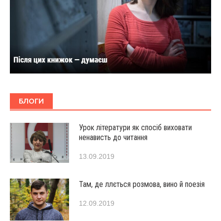
БЛОГИ
Урок літератури як спосіб виховати
ненависть до читання
13.09.2019
Там, де ллється розмова, вино й поезія
12.09.2019