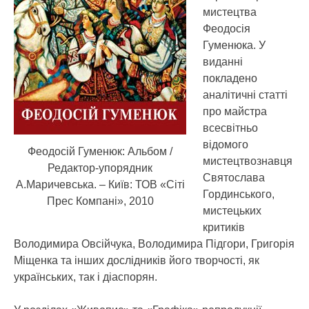
мистецтва
Феодосія
Гуменюка. У
виданні
покладено
аналітичні статті
про майстра
всесвітньо
відомого
Феодосій Гуменюк: Альбом /
мистецтвознавця
Редактор-упорядник
Святослава
А.Маричевська. – Київ: ТОВ «Сіті
Гординського,
Прес Компані», 2010
мистецьких
критиків
Володимира Овсійчука, Володимира Підгори, Григорія
Міщенка та інших дослідників його творчості, як
українських, так і діаспорян.