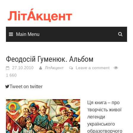
Skip
to
content
Main Menu
Феодосій Гуменюк. Альбом
27.10.2010
ЛітАкцент
Leave a comment
1 660
Tweet on twitter
Ця книга – про
творчість живої
легенди
українського
образотворчого