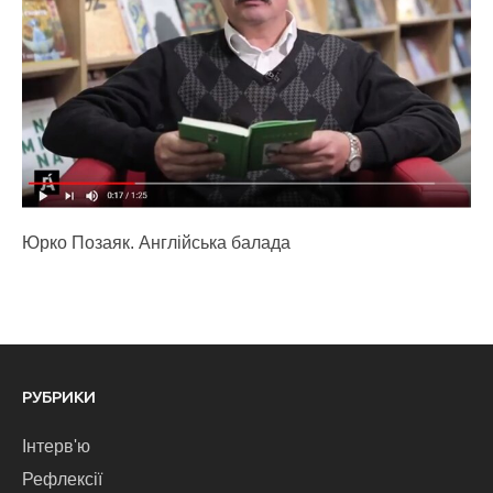
Юрко Позаяк. Англійська балада
РУБРИКИ
Інтерв'ю
Рефлексії