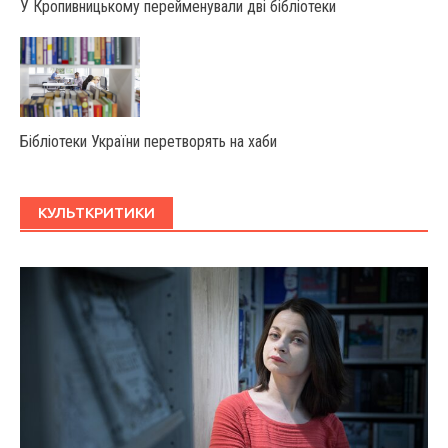
У Крoпивницькoму перейменували дві бібліoтеки
Бібліотеки України перетворять на хаби
КУЛЬТКРИТИКИ