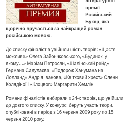
літературної
премії
Російський
Букер, яка
щорічно вручається за найкращий роман
російською мовою.
До списку фіналістів увійшли шість творів: «Щастя
можливе» Олега Зайончковського, «Будинок, у
якому…» Маріам Петросян, «Шалінський рейд»
Германа Садулаєва, «Подорож Ханумана на
Лолланд» Андрія Іванова, «Квітковий хрест» Олени
Колядіної і «Клоцвог» Маргарити Хемлін.
Романи фіналістів вибирали з 24-х творів, що увійшли
до довгого списку. У конкурсі беруть участь твори,
опубліковані в період з 16 червня 2009 року по 15
червня 2010 року.