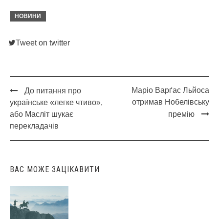
НОВИНИ
Tweet on twitter
Маріо Варґас Льйоса
До питання про
Post
отримав Нобелівську
українське «легке чтиво»,
navigation
або Масліт шукає
премію
перекладачів
ВАС МОЖЕ ЗАЦІКАВИТИ