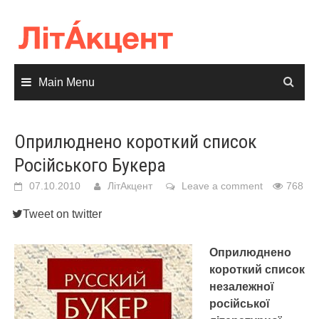
Skip
to
content
Main Menu
Оприлюднено короткий список
Російського Букера
07.10.2010
ЛітАкцент
Leave a comment
768
Tweet on twitter
Оприлюднено
короткий список
незалежної
російської