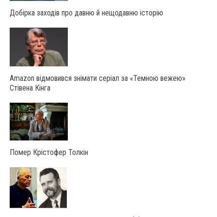
Добірка заходів про давню й нещодавню історію
Amazon відмовився знімати серіал за «Темною вежею»
Стівена Кінга
Помер Крістофер Толкін