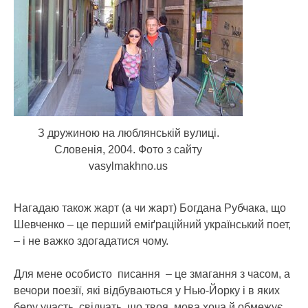
З дружиною на люблянській вулиці.
Словенія, 2004. Фото з сайту
vasylmakhno.us
Нагадаю також жарт (а чи жарт) Богдана Рубчака, що
Шевченко – це перший еміґраційний український поет,
– і не важко здогадатися чому.
Для мене особисто писання – це змагання з часом, а
вечори поезії, які відбуваються у Нью-Йорку і в яких
беру участь, свідчать, що твоя мова хоча й обмежує