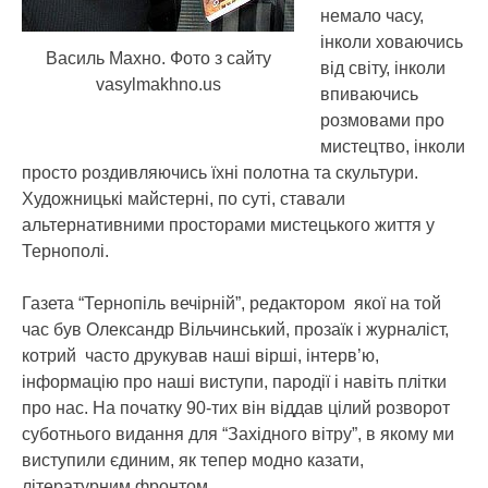
немало часу,
інколи ховаючись
Василь Махно. Фото з сайту
від світу, інколи
vasylmakhno.us
впиваючись
розмовами про
мистецтво, інколи
просто роздивляючись їхні полотна та скультури.
Художницькі майстерні, по суті, ставали
альтернативними просторами мистецького життя у
Тернополі.
Газета “Тернопіль вечірній”, редактором якої на той
час був Олександр Вільчинський, прозаїк і журналіст,
котрий часто друкував наші вірші, інтерв’ю,
інформацію про наші виступи, пародії і навіть плітки
про нас. На початку 90-тих він віддав цілий розворот
суботнього видання для “Західного вітру”, в якому ми
виступили єдиним, як тепер модно казати,
літературним фронтом.