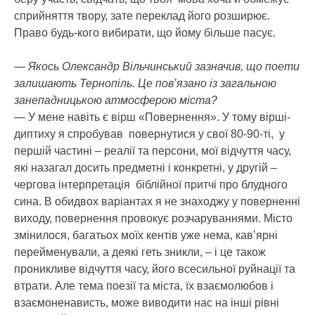
сприйняття твору, зате переклад його розширює.
Право будь-кого вибирати, що йому більше пасує.
— Якось Олександр Вільчинський зазначив, що поети
залишають Тернопіль. Це пов’язано із загальною
занепадницькою атмосферою міста?
— У мене навіть є вірш «Повернення». У тому вірші-
диптиху я спробував повернутися у свої 80-90-ті, у
першій частині – реалії та персони, мої відчуття часу,
які назагал досить предметні і конкретні, у другій –
чергова інтерпретація біблійної притчі про блудного
сина. В обидвох варіантах я не знаходжу у поверненні
виходу, повернення провокує розчаруваннями. Місто
змінилося, багатьох моїх кентів уже нема, кав’ярні
перейменували, а деякі геть зникли, – і це також
проникливе відчуття часу, його всесильної руйнації та
втрати. Але тема поезії та міста, їх взаємолюбов і
взаємоненависть, може виводити нас на інші рівні