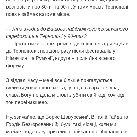
розповісти про 80-ті та 90-ті. У тому моєму Тернополі
поезія займає вагоме місце.
— Хто входив до Вашого найближчого культурного
середовища в Тернополі у 90-тих?
— Протягом останніх років я двічі поспіль приїжджав
до Тернополя: першого разу після фестивалів у
Німеччині та Румунії, вдруге – після Львівського
форуму,
З віддалі часу – мені все більше пригадуються
вулички довоєнного міста, ця вціліла архітектура,
слава Богу, не дала містові згубити свій код, хоч код
той переінакшено.
Ну, звичайно, що Борис Щавурський, Віталій Гайда та
Гордій Безкоровайний; були такі місяці, коли ми
майже щодень зустрічалися, найчастіше збиралися в