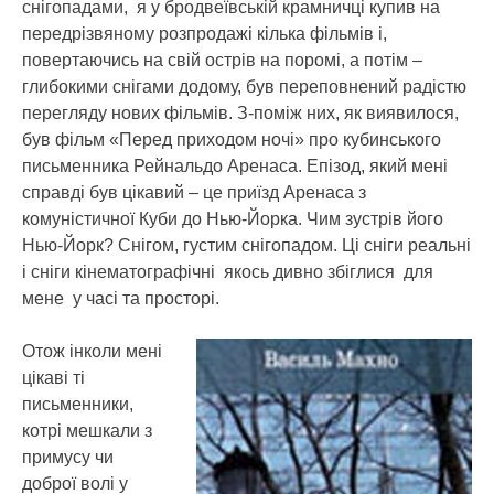
снігопадами, я у бродвеївській крамничці купив на
передрізвяному розпродажі кілька фільмів і,
повертаючись на свій острів на поромі, а потім –
глибокими снігами додому, був переповнений радістю
перегляду нових фільмів. З-поміж них, як виявилося,
був фільм «Перед приходом ночі» про кубинського
письменника Рейнальдо Аренаса. Епізод, який мені
справді був цікавий – це приїзд Аренаса з
комуністичної Куби до Нью-Йорка. Чим зустрів його
Нью-Йорк? Снігом, густим снігопадом. Ці сніги реальні
і сніги кінематографічні якось дивно збіглися для
мене у часі та просторі.
Отож інколи мені
цікаві ті
письменники,
котрі мешкали з
примусу чи
доброї волі у