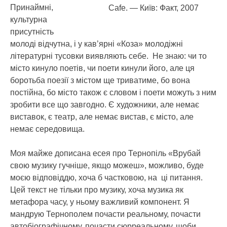
Принаймні,
Cafe. — Київ: Факт, 2007
культурна
присутність
молоді відчутна, і у кав’ярні «Коза» молодіжні
літературні тусовки виявляють себе. Не знаю: чи то
місто кинуло поетів, чи поети кинули його, але ця
боротьба поезії з містом ще триватиме, бо вона
постійна, бо місто також є словом і поети можуть з ним
зробити все що завгодно. Є художники, але немає
виставок, є театр, але немає вистав, є місто, але
немає середовища.
Моя майже дописана есея про Тернопіль «Врубай
свою музику гучніше, якщо можеш», можливо, буде
моєю відповіддю, хоча б частковою, на ці питання.
Цей текст не тільки про музику, хоча музика як
метафора часу, у ньому важливий компонент. Я
мандрую Тернополем почасти реальному, почасти
автобіографічному, почасти сюрреальному, щоби