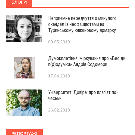
БЛОГИ
Неприємне передчуття з минулого:
скандал із неофашистами на
Туринському книжковому ярмарку
09.05.2019
Думокплетіння: міркування про «Бесіди
п(р)одумки» Андрія Содомори
17.04.2019
Університет. Довіра: про плагіат по-
чеськи
26.02.2019
РЕПОРТАЖІ