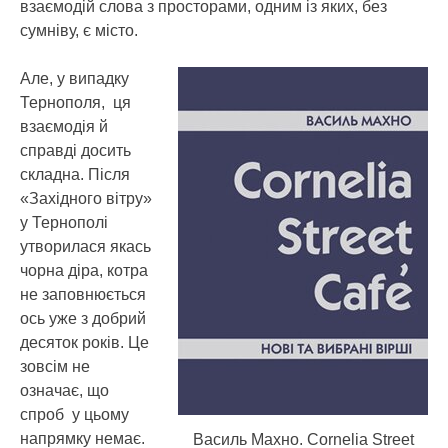
взаємодій слова з просторами, одним із яких, без
сумніву, є місто.
Але, у випадку
Тернополя, ця
взаємодія й
справді досить
складна. Після
«Західного вітру»
у Тернополі
утворилася якась
чорна діра, котра
не заповнюється
ось уже з добрий
десяток років. Це
зовсім не
означає, що
спроб у цьому
напрямку немає.
Василь Махно. Cornelia Street