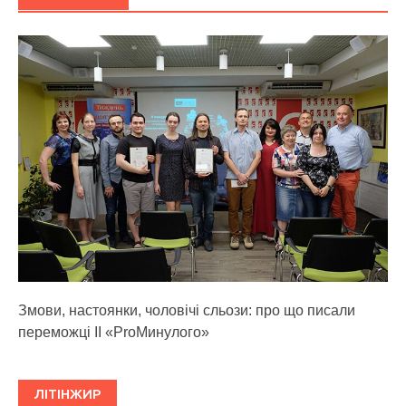
Змови, настоянки, чоловічі сльози: про що писали
переможці ІІ «ProМинулого»
ЛІТІНЖИР