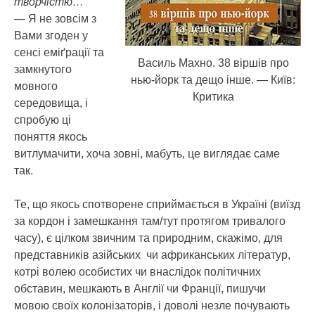
творчістю…
— Я не зовсім з
Вами згоден у
сенсі еміґрації та
Василь Махно. 38 віршів про
замкнутого
нью-йорк та дещо інше. — Київ:
мовного
Критика
середовища, і
спробую ці
поняття якось
витлумачити, хоча зовні, мабуть, це виглядає саме
так.
Те, що якось спотворене сприймається в Україні (виїзд
за кордон і замешкання там/тут протягом тривалого
часу), є цілком звичним та природним, скажімо, для
представників азійських чи африканських літератур,
котрі волею особистих чи внаслідок політичних
обставин, мешкають в Англії чи Франції, пишучи
мовою своїх колонізаторів, і доволі незле почувають