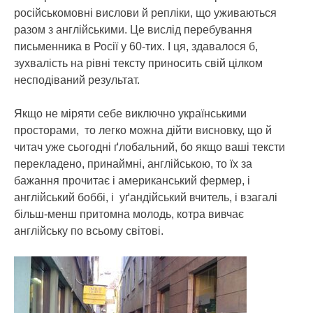
російськомовні вислови й репліки, що уживаються
разом з англійськими. Це вислід перебування
письменника в Росії у 60-тих. І ця, здавалося б,
зухвалість на рівні тексту приносить свій цілком
несподіваний результат.
Якщо не міряти себе виключно українськими
просторами, то легко можна дійти висновку, що й
читач уже сьогодні ґлобальний, бо якщо ваші тексти
перекладено, принаймні, англійською, то їх за
бажання прочитає і американський фермер, і
англійський боббі, і уґандійський вчитель, і взагалі
більш-менш притомна молодь, котра вивчає
англійську по всьому світові.