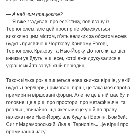
— А над чим працюєте?
— Я вже згадував про есеїстику, пов’язану із
Тернополем, але цей простір не обмежується
виключно цим містом, п’ять великих за обсягом есеїв
будуть присвячені Чорткову, Кривому Рогові,
Тернополю, Кракову та Нью-Йорку. До того ж, до цієї
книжки увійдуть інші есеї, котрі вже друкувалися в
українській та зарубіжній періодиці.
Також кілька років пишеться нова книжка віршів, у якій
будуть і верлібри, і римовані вірші, це така моя спроба
примирити віршовані форми. Але не це в ній має бути
головне: це вірші про простори, про метафічничні та
реальні, звичайно, що якесь місце у ній по праву
належатиме Нью-Йорку, але будуть і Берлін, Бомбей,
Сигіт Марамороський, Львів, Тернопіль.. Це вірші про
проминання часу.