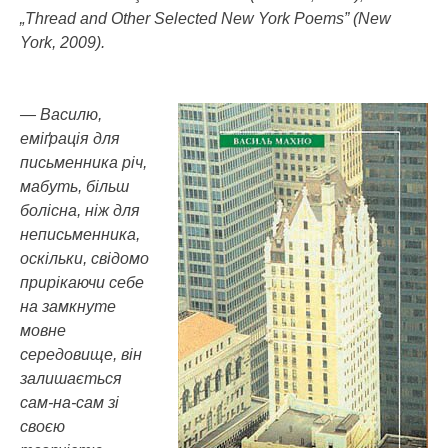
„Thread and Other Selected New York Poems” (New
York, 2009).
— Василю,
еміґрація для
письменника річ,
мабуть, більш
болісна, ніж для
неписьменника,
оскільки, свідомо
прирікаючи себе
на замкнуте
мовне
середовище, він
залишається
сам-на-сам зі
своєю