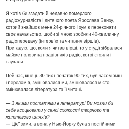
Я хотів би згадати й недавно померлого
радіожурналіста і дитячого поета Ярослава Бензу,
котрий знайшов мене 24-річного і зумів переконати
своє начальство, щоби зі мною зробили 40-хвилинну
радіопередачу (інтерв’ю та читання віршів).
Пригадую, що, коли я читав вірші, то у студії зібралася
майже половина працівників радіо, котрі стояли і
слухали.
Цей час, кінець 80-тих і початок 90-тих, був часом змін
і переломів, змінювалися ми, змінювалося місто,
змінювалася література та її читачі.
— З якими постатями в літературі Ви могли би
себе асоціювати у сенсі схожості творчого та
життєвого шляхів?
— Цієї зими, а вона у Нью-Йорку була з постійними