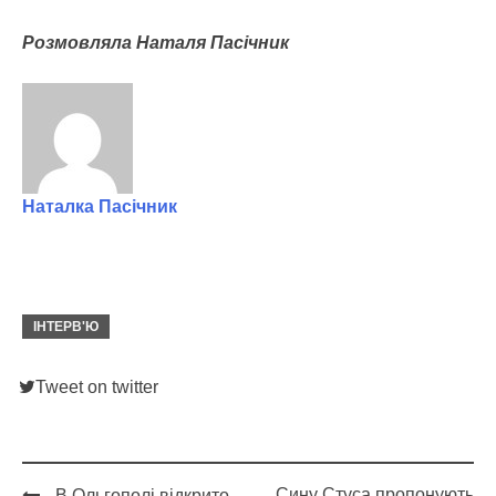
Розмовляла Наталя Пасічник
Наталка Пасічник
ІНТЕРВ'Ю
Tweet on twitter
Сину Стуса пропонують
В Ольгополі відкрито