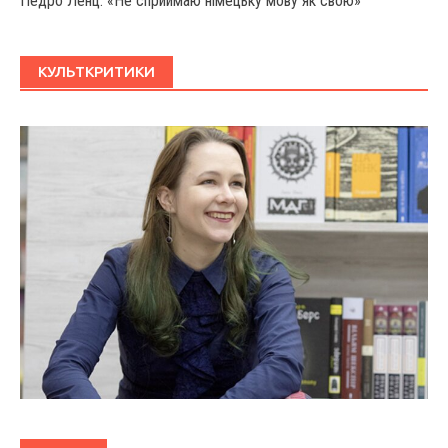
Педро Ленц: «Не сприймаю німецьку мову як свою»
КУЛЬТКРИТИКИ