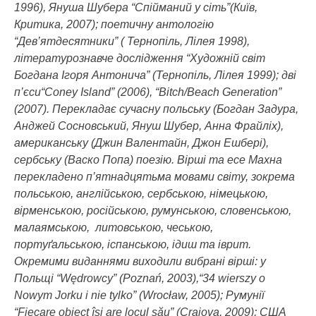
1996), Януша Шубера “Спійманий у сіть”(Київ,
Критика, 2007); поетичну антологію
“Дев’ятдесятники” ( Тернопіль, Лілея 1998),
літературознавче дослідження “Художній світ
Богдана Ігоря Антонича” (Тернопіль, Лілея 1999); дві
п’єси“Coney Island” (2006), “Bitch/Beach Generation”
(2007). Перекладає сучасну польську (Богдан Задура,
Анджей Сосновський, Януш Шубер, Анна Фрайліх),
американську (Джин Валентайн, Джон Ешбері),
сербську (Васко Попа) поезію. Вірші та есе Махна
перекладено п’ятнадцятьма мовами світу, зокрема
польською, англійською, сербською, німецькою,
вірменською, російською, румунською, словенською,
малаямською, литовською, чеською,
портуґальською, іспанською, ідиш та іврит.
Окремими виданнями виходили вибрані вірші: у
Польщі “Wędrowcy” (Poznań, 2003),“34 wierszy o
Nowym Jorku i nie tylko” (Wrocław, 2005); Румунії
“Fiecare obiect îşi are locul său” (Craiova, 2009); США