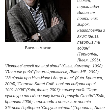
есеїст,
перекладач
Видав сім
поетичних
збірок,
найголовніші з
яких: Книга
пагорбів та
Василь Махно
годин”
(Тернопіль,
Лілея, 1996),
“Лютневі елегії та інші вірші” (Львів, Каменяр, 1998),
“Плавник риби” (Івано-Франківськ, Лілея-НВ, 2002),
“38 віршів про Нью-Йорк і дещо інше” (Київ, Критика,
2004), “Cornelia Street Café: нові та вибрані вірші
1991-2006” (Київ, Факт, 2007); книжку есеїв “Парк
культури та відпочинку імені Ґертруди Стайн” (Київ,
Критика 2006) переклади з польських поетів
Збіґнєва Герберта “Струна світла” (Тернопіль, Лілея