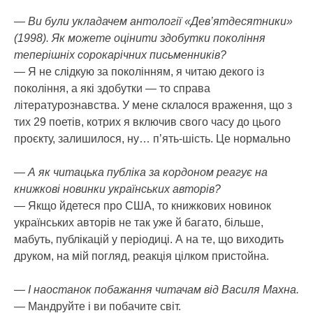
— Ви були укладачем антології «Дев’ятдесятники»
(1998). Як можете оцінити здобутки покоління
теперішніх сорокарічних письменників?
— Я не слідкую за поколінням, я читаю декого із
покоління, а які здобутки — то справа
літературознавства. У мене склалося враження, що з
тих 29 поетів, котрих я включив свого часу до цього
проєкту, залишилося, ну… п’ять-шість. Це нормально
— А як читацька публіка за кордоном реагує на
книжкові новинки українських авторів?
— Якщо йдетеся про США, то книжкових новинок
українських авторів не так уже й багато, більше,
мабуть, публікацій у періодиці. А на те, що виходить
друком, на мій погляд, реакція цілком пристойна.
— І наостанок побажання читачам від Василя Махна.
— Мандруйте і ви побачите світ.