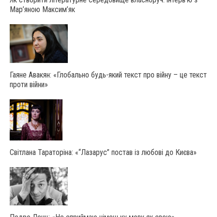
Мар’яною Максим’як
Гаяне Авакян: «Глобально будь-який текст про війну – це текст
проти війни»
Світлана Тараторіна: «“Лазарус” постав із любові до Києва»