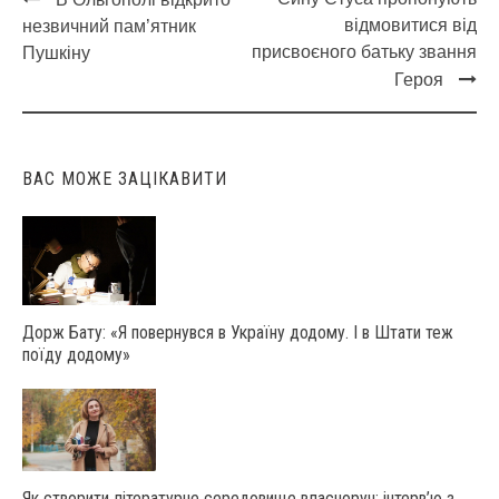
Post
відмовитися від
незвичний пам’ятник
navigation
присвоєного батьку звання
Пушкіну
Героя
ВАС МОЖЕ ЗАЦІКАВИТИ
Дорж Бату: «Я повернувся в Україну додому. І в Штати теж
поїду додому»
Як створити літературне середовище власноруч: інтерв’ю з