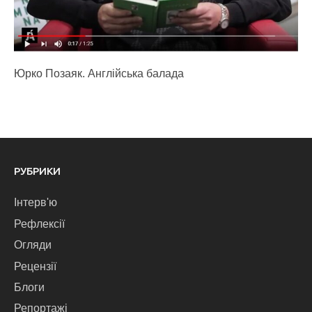
Юрко Позаяк. Англійська балада
РУБРИКИ
Інтерв'ю
Рефлексії
Огляди
Рецензії
Блоги
Репортажі