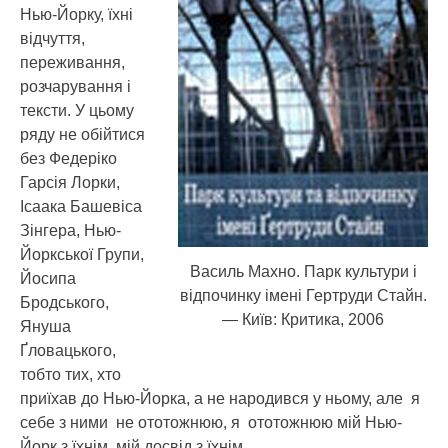
Нью-Йорку, їхні
відчуття,
переживання,
розчарування і
тексти. У цьому
ряду не обійтися
без Федеріко
Гарсія Лорки,
Ісаака Башевіса
Зінгера, Нью-
Йоркської Групи,
Василь Махно. Парк культури і
Йосипа
відпочинку імені Гертруди Стайн.
Бродського,
— Київ: Критика, 2006
Януша
Ґловацького,
тобто тих, хто
приїхав до Нью-Йорка, а не народився у ньому, але я
себе з ними не ототожнюю, я ототожнюю мій Нью-
Йорк з їхнім, мій досвід з їхнім.