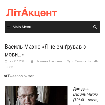
Skip
to
content
Main Menu
Василь Махно «Я не еміґрував з
мови…»
22.07.2010
Наталка Пасічник
4 Comments
3 383
Tweet on twitter
Довідка.
Василь Махно
(1964) – поет,