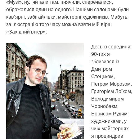
«Музі», ну, читали там, пиячили, сперечалися,
ображалися один на одного. Нашими салонами були
кав’ярні, забігайлівки, майстерні художників. Мабуть,
за ілюстрацію того часу можна взяти мій вірш
«Західний вітер».
Десь із середини
90-тих я
зблизився із
Дмитром
Стецьком,
Петром Морозом,
Григорієм Лоїком,
Володимиром
Чорнобаєм,
Борисом Рудим –
художниками, у
чиїх майстернях
я проциндрив