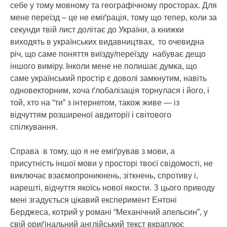
себе у тому мовному та географічному просторах. Для
мене переїзд – це не еміґрація, тому що тепер, коли за
секунди твій лист долітає до України, а книжки
виходять в українських видавництвах, то очевидна
річ, що саме поняття виїзду/переїзду набуває дещо
іншого виміру. Інколи мене не полишає думка, що
саме український простір є доволі замкнутим, навіть
одновекторним, хоча ґлобалізація торнулася і його, і
той, хто на “ти” з інтернетом, також живе — із
відчуттям розширеної авдиторії і світового
спілкування.
Справа в тому, що я не еміґрував з мови, а
присутність іншої мови у просторі твоєї свідомості, не
виключає взаємопроникнень, зіткнень, спротиву і,
нарешті, відчуття якоїсь нової якости. З цього приводу
мені згадується цікавий експеримент Ентоні
Берджеса, котрий у романі “Механічний апельсин”, у
свій ориґінальний англійський текст вкраплює