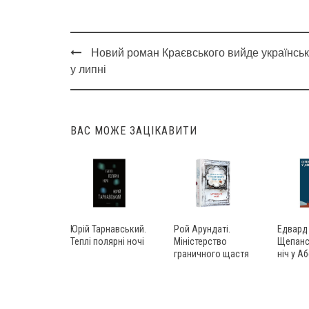
Новий роман Краєвського вийде українсь
Post
у липні
navigation
ВАС МОЖЕ ЗАЦІКАВИТИ
Юрій Тарнавський.
Рой Арундаті.
Едвард
Теплі полярні ночі
Міністерство
Щепанс
граничного щастя
ніч у А