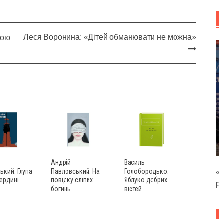
Леся Воронина: «Дітей обманювати не можна»
кою
Андрій
Василь
ький. Глупа
Павловський. На
Голобородько.
бердині
повідку сліпих
Яблуко добрих
богинь
вістей