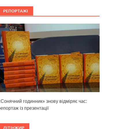
РЕПОРТАЖІ
«Сонячний годинник» знову відміряє час:
репортаж із презентації
ЛІТІНЖИР