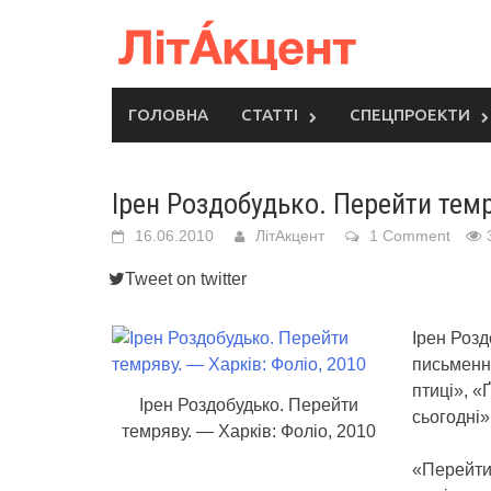
Skip
to
content
ГОЛОВНА
СТАТТІ
СПЕЦПРОЕКТИ
Ірен Роздобудько. Перейти тем
16.06.2010
ЛітАкцент
1 Comment
Tweet on twitter
Ірен Розд
письменн
птиці», «
Ірен Роздобудько. Перейти
сьогодні
темряву. — Харків: Фоліо, 2010
«Перейти