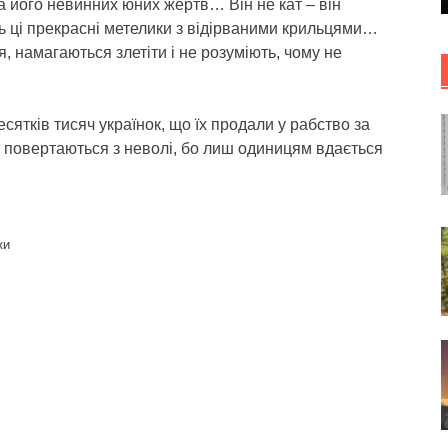
а його невинних юних жертв… Він не кат – він
ють ці прекрасні метелики з відірваними крильцями…
, намагаються злетіти і не розуміють, чому не
сятків тисяч українок, що їх продали у рабство за
і повертаються з неволі, бо лиш одиницям вдається
ки