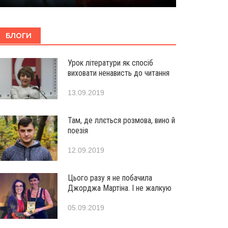
БЛОГИ
Урок літератури як спосіб
виховати ненависть до читання
13.09.2019
Там, де ллється розмова, вино й
поезія
12.09.2019
Цього разу я не побачила
Джорджа Мартіна. І не жалкую
05.09.2019