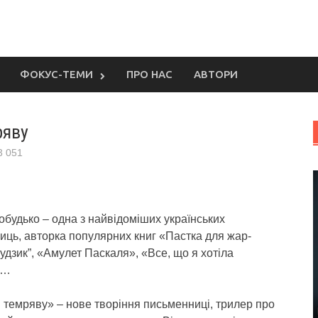
ФОКУС-ТЕМИ
ПРО НАС
АВТОРИ
ряву
3 051
обудько – одна з найвідоміших українських
иць, авторка популярних книг «Пастка для жар-
Ґудзик”, «Амулет Паскаля», «Все, що я хотіла
»…
 темряву» – нове творіння письменниці, трилер про