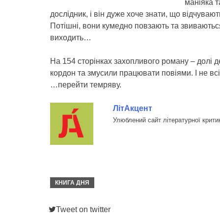
маніяка т
дослідник, і він дуже хоче знати, що відчува
Потішні, вони кумедно повзають та звиваються
виходить…
На 154 сторінках захопливого роману – долі де
кордон та змусили працювати повіями. І не вс
…перейти темряву.
ЛітАкцент
Улюблений сайт літературної крити
КНИГА ДНЯ
Tweet on twitter