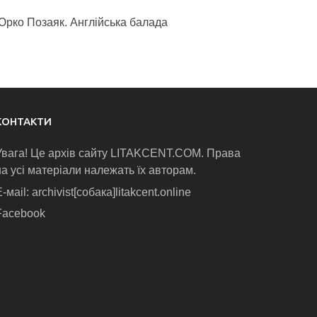
Юрко Позаяк. Англійська балада
КОНТАКТИ
Увага! Це архів сайту LITAKCENT.COM. Права
на усі матеріали належать їх авторам.
-маіl: archivist[собака]litakcent.online
Facebook