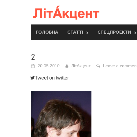
Skip
to
content
ГОЛОВНА
СТАТТІ
СПЕЦПРОЕКТИ
2
20.05.2010
ЛітАкцент
Leave a commen
Tweet on twitter