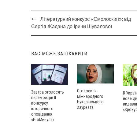
Літературний конкурс «Смолоскип»: від
Post
Сергія Жадана до Ірини Шувалової
navigation
ВАС МОЖЕ ЗАЦІКАВИТИ
Оголосили
Завтра оголосять
В Украї
міжнародного
переможців ІІ
нове д
Букерівського
конкурсу
видавн
лауреата
історичного
«Кроку
оповідання
«ProМинуле»