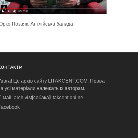
Юрко Позаяк. Англійська балада
КОНТАКТИ
Увага! Це архів сайту LITAKCENT.COM. Права
на усі матеріали належать їх авторам.
-маіl: archivist[собака]litakcent.online
Facebook