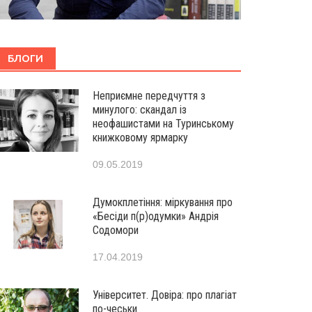
БЛОГИ
Неприємне передчуття з
минулого: скандал із
неофашистами на Туринському
книжковому ярмарку
09.05.2019
Думокплетіння: міркування про
«Бесіди п(р)одумки» Андрія
Содомори
17.04.2019
Університет. Довіра: про плагіат
по-чеськи