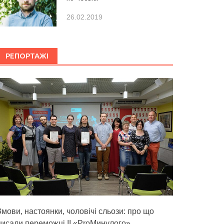
26.02.2019
РЕПОРТАЖІ
Змови, настоянки, чоловічі сльози: про що
писали переможці ІІ «ProМинулого»