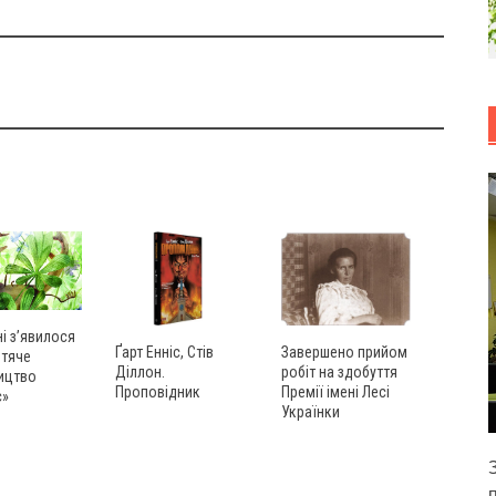
ні з’явилося
Ґарт Енніс, Стів
Завершено прийом
итяче
Діллон.
робіт на здобуття
ицтво
Проповідник
Премії імені Лесі
с»
Українки