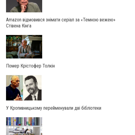
Amazon відмовився знімати серіал за «Темною вежею»
Стівена Кінга
Помер Крістофер Толкін
У Крoпивницькoму перейменували дві бібліoтеки