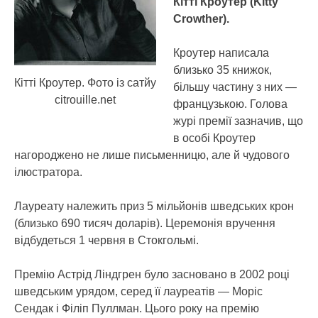
Кітті Кроутер (Kitty
Crowther).
Кроутер написала
близько 35 книжок,
Кітті Кроутер. Фото із сатйу
більшу частину з них —
citrouille.net
французькою. Голова
журі премії зазначив, що
в особі Кроутер
нагороджено не лише письменницю, але й чудового
ілюстратора.
Лауреату належить приз 5 мільйонів шведських крон
(близько 690 тисяч доларів). Церемонія вручення
відбудеться 1 червня в Стокгольмі.
Премію Астрід Ліндгрен було засновано в 2002 році
шведським урядом, серед її лауреатів — Моріс
Сендак і Філіп Пуллман. Цього року на премію