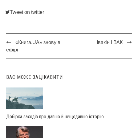
Tweet on twitter
«Книга.UA» знову в
Івакін і ВАК
Post
ефірі
navigation
ВАС МОЖЕ ЗАЦІКАВИТИ
Добірка заходів про давню й нещодавню історію