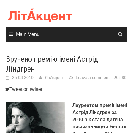
Skip
to
content
Main Menu
Вручено премію імені Астрід
Ліндгрен
25.03.2010
ЛітАкцент
Leave a comment
890
Tweet on twitter
Лауреатом премії імені
Астрід Ліндгрен за
2010 рік стала дитяча
письменниця з Бельгії