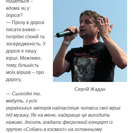
пишеться –
вдома чи у
дорозі?
— Прозу в дорозі
писати важко –
потрібні спокій та
зосередженість. У
дорозі я пишу
вірші. Можливо,
тому, більшість
моїх віршів – про
дорогу.
Сергій Жадан
— Сьогодні ти,
мабуть, з усіх
українських авторів найчастіше читаєш свої вірші
під музику. Як на мене, найкраще це виходить
наживо, досить згадати феєричний концерт із
групою «Собаки в космосі» на останньому