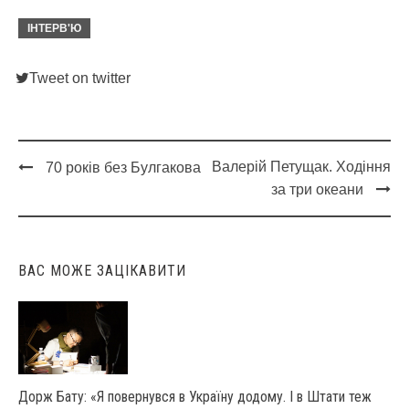
ІНТЕРВ'Ю
Tweet on twitter
Валерій Петущак. Ходіння
70 років без Булгакова
Post
за три океани
navigation
ВАС МОЖЕ ЗАЦІКАВИТИ
Дорж Бату: «Я повернувся в Україну додому. І в Штати теж