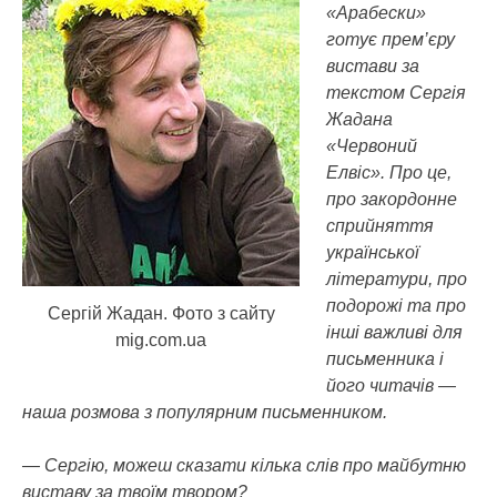
«Арабески»
готує прем’єру
вистави за
текстом Сергія
Жадана
«Червоний
Елвіс». Про це,
про закордонне
сприйняття
української
літератури, про
подорожі та про
Сергій Жадан. Фото з сайту
інші важливі для
mig.com.ua
письменника і
його читачів —
наша розмова з популярним письменником.
— Сергію, можеш сказати кілька слів про майбутню
виставу за твоїм твором?