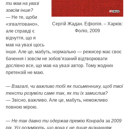
ти мав на увазі
зовсім інше?
— Не те, щоби
Сергій Жадан. Ефіопія. – Харків:
«згвалтовано»,
Фоліо, 2009
але справді є
відчуття, що я
мав на увазі щось
інше. Але це, мабуть, нормально — режисер має своє
бачення і зовсім не зобов’язаний відтворювати
дослівно все, що мав на увазі автор. Тому жодних
претензій не маю.
— Взагалі, чи важливо тобі як письменнику, щоб твої
тексти розуміли саме так, як ти їх замислив?
— Звісно, важливо. Але це, мабуть, неможливо
повною мірою.
— Не так давно ти одержав премію Конрада за 2009
рік. Усі розуміють, що вона є не лише визнанням