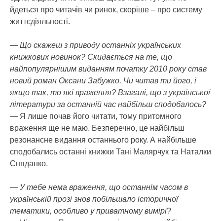
йдеться про читачів чи ринок, скоріше – про систему
життєдіяльності.
— Що скажеш з приводу останніх українських
книжкових новинок? Скидається на те, що
найпопулярнішим виданням початку 2010 року став
новий роман Оксани Забужко. Чи читав ти його, і
якщо так, то які враження? Взагалі, що з української
літератури за останній час найбільш сподобалось?
— Я лише почав його читати, тому притомного
враження ще не маю. Безперечно, це найбільш
резонансне видання останнього року. А найбільше
сподобались останні книжки Тані Малярчук та Наталки
Сняданко.
— У тебе нема враження, що останнім часом в
українській прозі знов побільшало історичної
тематики, особливо у приватному вимірі
?