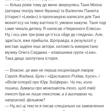
— Кілька років тому до мене звернулись Таня Міхіна
(акторка театру імені Франка) та Валентин Панюта
(гітарист «Lюків») із пропозицією написати для Тані
моноп’єсу на тему вагітності, умовно кажучи. Таня тоді
саме чекала дитину. Я написав «Червоного Елвіса».
Ну, і ось уже три роки ця п’єса «йде до глядача». Але,
здається, вже прийшла. Щоправда, в результаті у
виставі задіяні інші актори, натомість використано
музику Олега Сердюка – клавішника групи «Lюк».
Така дещо заплутана історія.
— Власне, це вже не перша інсценізація творів
Сергія Жадана. Були і «Щасливого Різдва, Ісусе», і
«Вісім історій про Юру Зойфера». Чи ти, коли
пишеш, думаєш про можливість того, щоб твій
текст був не лише текстом, а й виставою чи,
наприклад, фільмом?
— Ну, всі ці тексти я писав спеціально на замовлення