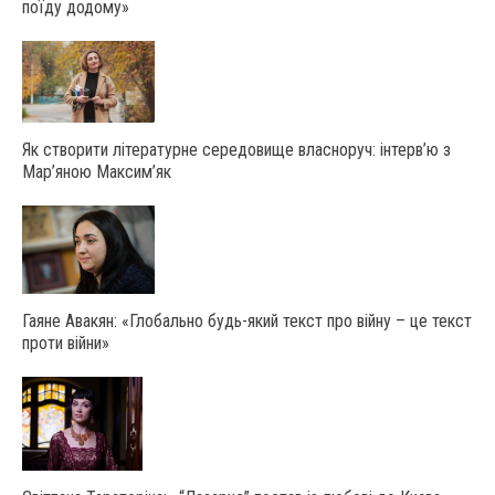
поїду додому»
Як створити літературне середовище власноруч: інтерв’ю з
Мар’яною Максим’як
Гаяне Авакян: «Глобально будь-який текст про війну – це текст
проти війни»