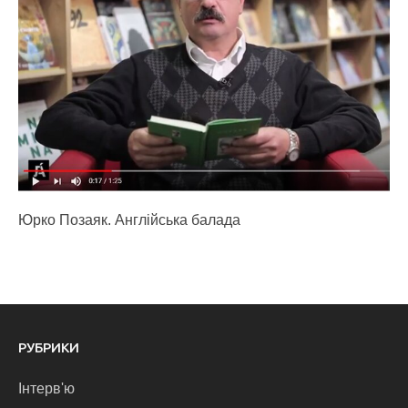
Юрко Позаяк. Англійська балада
РУБРИКИ
Інтерв'ю