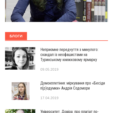
БЛОГИ
Неприємне передчуття з минулого:
скандал із неофашистами на
Туринському книжковому ярмарку
09.05.2019
Думокплетіння: міркування про «Бесіди
п(р)одумки» Андрія Содомори
17.04.2019
Університет. Довіра: про плагіат по-