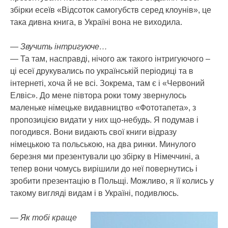
збірки есеїв «Відсоток самогубств серед клоунів», це
така дивна книга, в Україні вона не виходила.
— Звучить інтригуюче…
— Та там, насправді, нічого аж такого інтригуючого –
ці есеї друкувались по українській періодиці та в
інтернеті, хоча й не всі. Зокрема, там є і «Червоний
Елвіс». До мене півтора роки тому звернулось
маленьке німецьке видавництво «Фототапета», з
пропозицією видати у них що-небудь. Я подумав і
погодився. Вони видають свої книги відразу
німецькою та польською, на два ринки. Минулого
березня ми презентували цю збірку в Німеччині, а
тепер вони чомусь вирішили до неї повернутись і
зробити презентацію в Польщі. Можливо, я її колись у
такому вигляді видам і в Україні, подивлюсь.
— Як тобі краще