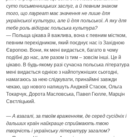
суто письменницьких заслуг, а й певним знаком
того, що лауреат має значення не лише для
української культури, але й для польської. А яку для
тебе роль відіграє польська культура?
— Польща цікава й важлива, вона є певним містком,
певним перехідником, який поєднує нас із Західною
Європою. Вони, як мені видається, багато в чому
подібні до нас, але разом із тим – зовсім інші. Це й
цікаво. В будь-якому разі сучасна польська література
мені видається однією з найпотужніших сьогодні,
намагаюсь за нею слідкувати, принаймні завжди
чекаю, що нового напишуть Анджей Стасюк, Ольга
Токарчук, Дорота Масловська, Павел Гюлле, Марцін
Свєтліцький.
— А взагалі, за твоїм враженням, де серед сусідніх і
дальших країн найкраще сприймають твою
творчість і українську літературу загалом?