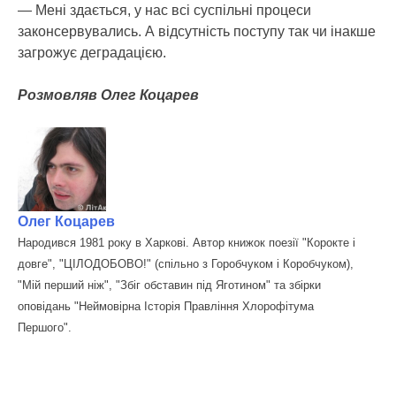
— Мені здається, у нас всі суспільні процеси
законсервувались. А відсутність поступу так чи інакше
загрожує деградацією.
Розмовляв Олег Коцарев
Олег Коцарев
Народився 1981 року в Харкові. Автор книжок поезії "Корокте і
довге", "ЦІЛОДОБОВО!" (спільно з Горобчуком і Коробчуком),
"Мій перший ніж", "Збіг обставин під Яготином" та збірки
оповідань "Неймовірна Історія Правління Хлорофітума
Першого".