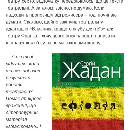
театру, себто, відпочатку передбачалось, що це тексти
театральні. А загалом, звісно, не думаю. Коли
надходить пропозиція від режисера – тоді починаю
думати. Скажімо, щойно закінчив театральну
адаптацію «Власника кращого клубу для геїв» для
театру Франка. І хочу цього року нарешті написати
«справжню» п’єсу, за всіма законами жанру.
— А які твої
відчуття, коли
ти вже побачив
результат
роботи
театралів?
Немає прикрого
враження, що
літературний
матеріал
«зґвалтовано» і