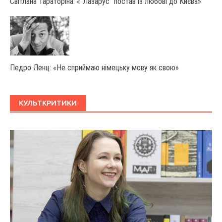
Світлана Тараторіна: «“Лазарус” постав із любові до Києва»
Педро Ленц: «Не сприймаю німецьку мову як свою»
КУЛЬТКРИТИКИ