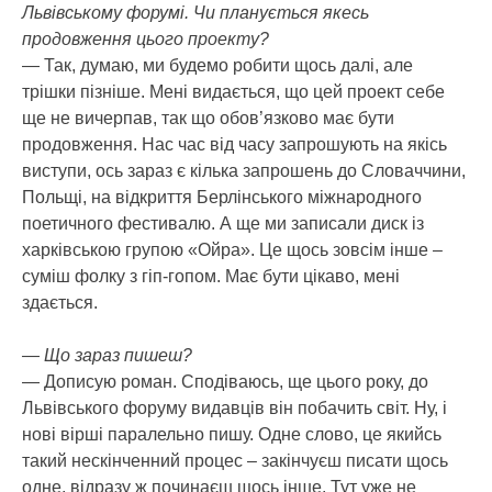
Львівському форумі. Чи планується якесь
продовження цього проекту?
— Так, думаю, ми будемо робити щось далі, але
трішки пізніше. Мені видається, що цей проект себе
ще не вичерпав, так що обов’язково має бути
продовження. Нас час від часу запрошують на якісь
виступи, ось зараз є кілька запрошень до Словаччини,
Польщі, на відкриття Берлінського міжнародного
поетичного фестивалю. А ще ми записали диск із
харківською групою «Ойра». Це щось зовсім інше –
суміш фолку з гіп-гопом. Має бути цікаво, мені
здається.
— Що зараз пишеш?
— Дописую роман. Сподіваюсь, ще цього року, до
Львівського форуму видавців він побачить світ. Ну, і
нові вірші паралельно пишу. Одне слово, це якийсь
такий нескінченний процес – закінчуєш писати щось
одне, відразу ж починаєш щось інше. Тут уже не