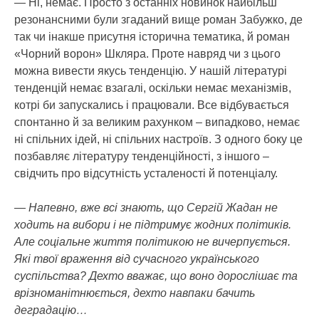
— Ні, немає. Просто з останніх новинок найбільш
резонансними були згаданий вище роман Забужко, де
так чи інакше присутня історична тематика, й роман
«Чорний ворон» Шкляра. Проте навряд чи з цього
можна вивести якусь тенденцію. У нашій літературі
тенденцій немає взагалі, оскільки немає механізмів,
котрі би запускались і працювали. Все відбувається
спонтанно й за великим рахунком – випадково, немає
ні спільних ідей, ні спільних настроїв. З одного боку це
позбавляє літературу тенденційності, з іншого –
свідчить про відсутність усталеності й потенціалу.
— Напевно, вже всі знають, що Сергій Жадан не
ходить на вибори і не підтримує жодних політиків.
Але соціальне життя політикою не вичерпується.
Які твої враження від сучасного українського
суспільства? Дехто вважає, що воно дорослішає та
врізноманітнюється, дехто навпаки бачить
деградацію…