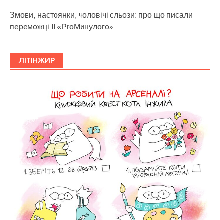
Змови, настоянки, чоловічі сльози: про що писали
переможці ІІ «ProМинулого»
ЛІТІНЖИР