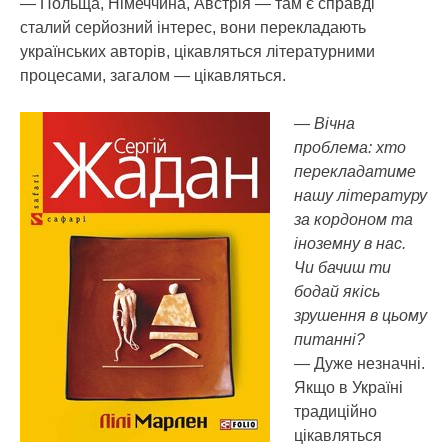
— Польща, Німеччина, Австрія — там є справді
сталий серйозний інтерес, вони перекладають
українських авторів, цікавляться літературними
процесами, загалом — цікавляться.
— Вічна
проблема: хто
перекладатиме
нашу літературу
за кордоном та
іноземну в нас.
Чи бачиш ти
бодай якісь
зрушення в цьому
питанні?
— Дуже незначні.
Якщо в Україні
традиційно
цікавляться