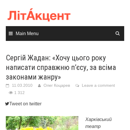
Skip
to
content
Main Menu
Сергій Жадан: «Хочу цього року
написати справжню п’єсу, за всіма
законами жанру»
11.03.2010
Олег Коцарев
Leave a comment
1 312
Tweet on twitter
Харківський
театр