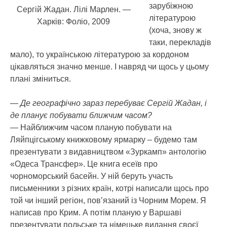
зарубіжною
Сергій Жадан. Лілі Марлен. —
літературою
Харків: Фоліо, 2009
(хоча, знову ж
таки, перекладів
мало), то українською літературою за кордоном
цікавляться значно менше. І навряд чи щось у цьому
плані зміниться.
— Де географічно зараз перебуває Сергій Жадан, і
де планує побувати ближчим часом?
— Найближчим часом планую побувати на
Ляйпцігському книжковому ярмарку – будемо там
презентувати з видавництвом «Зуркамп» антологію
«Одеса Трансфер». Це книга есеїв про
чорноморський басейн. У ній беруть участь
письменники з різних країн, котрі написали щось про
той чи інший регіон, пов’язаний із Чорним Морем. Я
написав про Крим. А потім планую у Варшаві
презентувати польське та німецьке видання своєї