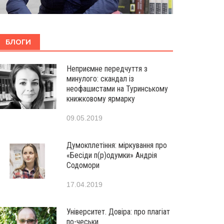
БЛОГИ
Неприємне передчуття з
минулого: скандал із
неофашистами на Туринському
книжковому ярмарку
09.05.2019
Думокплетіння: міркування про
«Бесіди п(р)одумки» Андрія
Содомори
17.04.2019
Університет. Довіра: про плагіат
по-чеськи