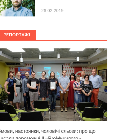
26.02.2019
РЕПОРТАЖІ
Змови, настоянки, чоловічі сльози: про що
писали переможці ІІ «ProМинулого»