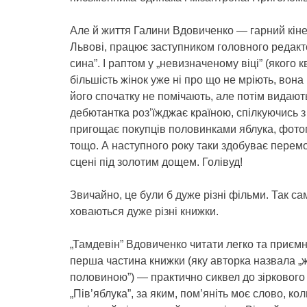
Але й життя Галини Вдовиченко — гарний кіне
Львові, працює заступником головного редакто
сина”. І раптом у „невизначеному віці” (якого к
більшість жінок уже ні про що не мріють, вона
його спочатку не помічають, але потім видають
дебютантка роз’їжджає країною, спілкуючись з 
пригощає покупців половинками яблука, фото
тощо. А наступного року таки здобуває перемог
сцені під золотим дощем. Голівуд!
Звичайно, це були б дуже різні фільми. Так с
ховаються дуже різні книжки.
„Тамдевін” Вдовиченко читати легко та приємн
перша частина книжки (яку авторка назвала „
половиною”) — практично сиквел до зірковог
„Пів’яблука”, за яким, пом’яніть моє слово, ко