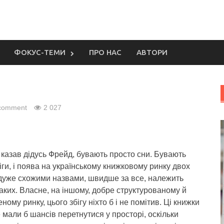
ФОКУС-ТЕМИ
ПРО НАС
АВТОРИ
 comment
2 027
 казав дідусь Фрейд, бувають просто сни. Бувають
іги, і поява на українському книжковому ринку двох
 дуже схожими назвами, швидше за все, належить
аких.
Власне, на іншому, добре структурованому й
ному ринку, цього збігу ніхто б і не помітив. Ці книжки
 мали б шансів перетнутися у просторі, оскільки