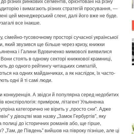
до різних ринкових сегментів, орієнтовані на різну
удиторію і вимагають різних стратегій просування, —
ені цей менеджерський сленг, далі його вже не буде.
узагалі все інакше.
у, сімейно-тусовочному просторі сучасної української
и, який звузився ще більше через кризу, книжки
ьяненка і Галини Вдовиченко мимоволі виявилися
 Вони стоять в одному секторі книжкової крамниці,
ть до одного рейтингу читацьких симпатій,
ться на одних майданчиках, а як наслідок, їх часто-
ують одні й ті самі люди.
и конкуренція. А звідси й популярна серед недобитих
тів конспірологія: приміром, літагент Ульяненка
упріна категорично не вірить у „просто сни”. Адже
він” у дівоцтві мав назву „Замок Гербуртів”, яку
 полиці до історичних романів або, ще гірше,
? „Там, де Південь” вийшов на півроку пізніше, але ці