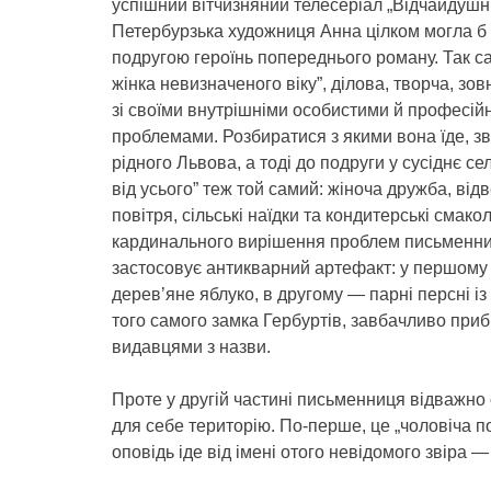
успішний вітчизняний телесеріал „Відчайдушні
Петербурзька художниця Анна цілком могла б 
подругою героїнь попереднього роману. Так с
жінка невизначеного віку”, ділова, творча, зо
зі своїми внутрішніми особистими й професій
проблемами. Розбиратися з якими вона їде, зв
рідного Львова, а тоді до подруги у сусіднє сел
від усього” теж той самий: жіноча дружба, відв
повітря, сільські наїдки та кондитерські смако
кардинального вирішення проблем письменни
застосовує антикварний артефакт: у першому
дерев’яне яблуко, в другому — парні персні і
того самого замка Гербуртів, завбачливо при
видавцями з назви.
Проте у другій частині письменниця відважно 
для себе територію. По-перше, це „чоловіча п
оповідь іде від імені отого невідомого звіра 