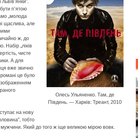
 львів’янки”.
бути п’ятою
амо „молода
вні щаслива, але
ними
ичайно ж, до
о. Набір „ліків
ертість, чисте
лики. А для
ця вже звично
 романі це було
з зображенням
браного
Олесь Ульяненко. Там, де
Південь. — Харків: Треант, 2010
ступає на нову
оловина”, тобто
— мужчини. Який до того ж іще великою мірою вовк.