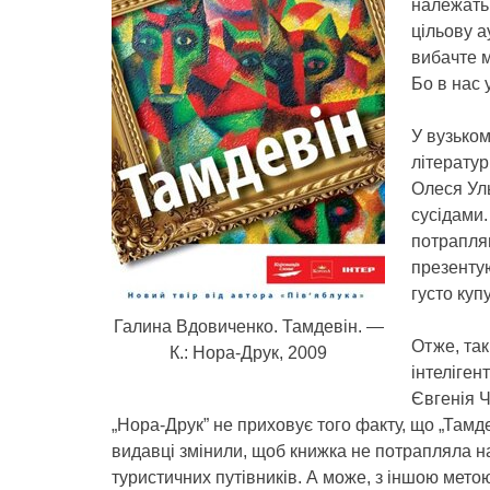
належать 
цільову а
вибачте м
Бо в нас 
У вузьком
літератур
Олеся Ул
сусідами.
потрапляю
презентую
густо куп
Галина Вдовиченко. Тамдевін. —
Отже, так
К.: Нора-Друк, 2009
інтеліген
Євгенія Ч
„Нора-Друк” не приховує того факту, що „Тамде
видавці змінили, щоб книжка не потрапляла на
туристичних путівників. А може, з іншою метою