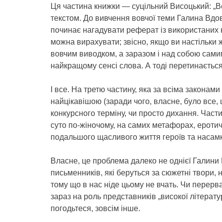
Ця частина книжки — суцільний Висоцький: „В
текстом. До вивчення вовчої теми Галина Вдо
починає нагадувати реферат із використаних 
можна вирахувати; звісно, якщо ви настільки 
вовчим виводком, а заразом і над собою самим
найкращому сенсі слова. А тоді перетинаєтьс
І все. На третю частину, яка за всіма законам
найцікавішою (заради чого, власне, було все,
конкурсного терміну, чи просто дихання. Частин
суто по-жіночому, на самих метафорах, ероти
подальшого щасливого життя героїв та насамк
Власне, це проблема далеко не однієї Галини
письменників, які беруться за сюжетні твори,
тому що в нас ніде цьому не вчать. Чи перерв
зараз на роль представників „високої літерат
погодьтеся, зовсім інше.