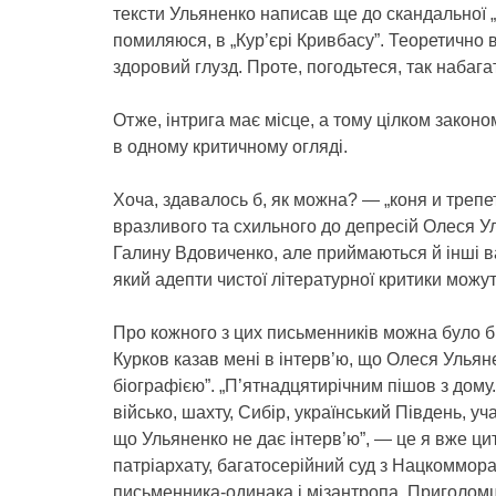
тексти Ульяненко написав ще до скандальної „Ж
помиляюся, в „Кур’єрі Кривбасу”. Теоретично 
здоровий глузд. Проте, погодьтеся, так набага
Отже, інтрига має місце, а тому цілком закон
в одному критичному огляді.
Хоча, здавалось б, як можна? — „коня и трепет
вразливого та схильного до депресій Олеся У
Галину Вдовиченко, але приймаються й інші вар
який адепти чистої літературної критики можу
Про кожного з цих письменників можна було б 
Курков казав мені в інтерв’ю, що Олеся Ульян
біографією”. „П’ятнадцятирічним пішов з дому
військо, шахту, Сибір, український Південь, у
що Ульяненко не дає інтерв’ю”, — це я вже ц
патріархату, багатосерійний суд з Нацкоммора
письменника-одинака і мізантропа. Приголом