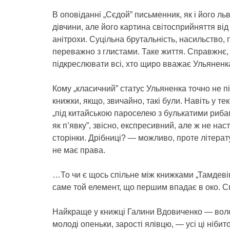
В оповіданні „Сєдой” письменник, як і його льв
дівчини, але його картина світосприйняття ві
анітрохи. Суцільна брутальність, насильство,
переважно з глистами. Таке життя. Справжнє
підкреслювати всі, хто щиро вважає Ульяненк
Кому „класичний” статус Ульяненка точно не п
книжки, якщо, звичайно, такі були. Навіть у т
„під китайською пароселею з булькатими рибами
як п’явку”, звісно, експресивний, але ж не на
сторінки. Дрібниці? — можливо, проте літерат
не має права.
…То чи є щось спільне між книжками „Тамдевін” 
саме той елемент, що першим впадає в око. Сп
Найкраще у книжці Галини Вдовиченко — вологе
молоді опеньки, зарості ялівцю, — усі ці нібит