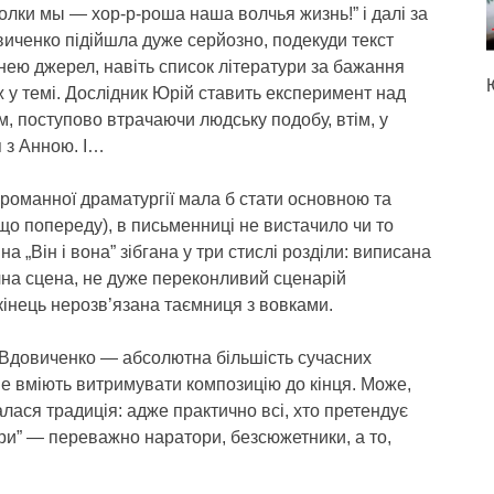
олки мы — хор-р-роша наша волчья жизнь!” і далі за
виченко підійшла дуже серйозно, подекуди текст
нею джерел, навіть список літератури за бажання
ж у темі. Дослідник Юрій ставить експеримент над
, поступово втрачаючи людську подобу, втім, у
я з Анною. І…
и романної драматургії мала б стати основною та
 що попереду), в письменниці не вистачило чи то
а „Він і вона” зібгана у три стислі розділи: виписана
чна сцена, не дуже переконливий сценарій
інець нерозв’язана таємниця з вовками.
 Вдовиченко — абсолютна більшість сучасних
 не вміють витримувати композицію до кінця. Може,
алася традиція: адже практично всі, хто претендує
ури” — переважно наратори, безсюжетники, а то,