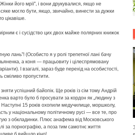
інки його мрії”, і вони друкувалися, якщо не
всяке могло бути, якщо, звичайно, винести за дужки
то цікавіше.
омірним є і сусідство цих двох майже полярних книжок
ную лань”! (Особисто я у ролі трепетної лані бачу
льяненка, а коня — працьовиту і цілеспрямовану
іанти). І взагалі, зараз буде перехід на особистості,
ть сміливо пропустити.
зняти успішний байопік. Ще років із сім тому Андрій
енка варто було б просувати за кордон як „людину з
. Наступні 15 років охопили медучилище, моршколу,
часть у національному політичному русі — все те, про
итую з обкладинки. Плюс анафема від Московського
лі за порнографію, а поза тим самотнє життя
шливе б вийшло кіно!