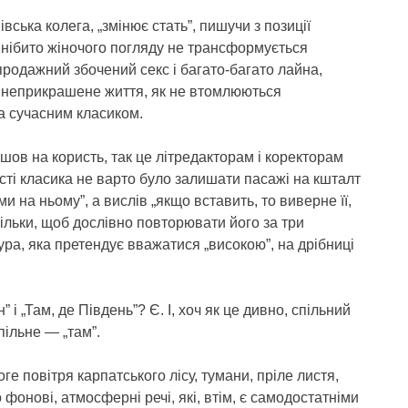
івська колега, „змінює стать”, пишучи з позиції
д нібито жіночого погляду не трансформується
 продажний збочений секс і багато-багато лайна,
, неприкрашене життя, як не втомлюються
а сучасним класиком.
ішов на користь, так це літредакторам і коректорам
ексті класика не варто було залишати пасажі на кшталт
 на ньому”, а вислів „якщо вставить, то виверне її,
стільки, щоб дослівно повторювати його за три
ура, яка претендує вважатися „високою”, на дрібниці
і „Там, де Південь”? Є. І, хоч як це дивно, спільний
ільне — „там”.
 повітря карпатського лісу, тумани, пріле листя,
о фонові, атмосферні речі, які, втім, є самодостатніми