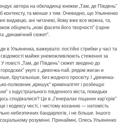
ендує автора на обкладинці книжки „Там, де Південь”
 б контексту, та менше з тим. Очевидно, що Ульяненко
ні видавцю, ані читачеві, йому вже все можна, та,
також обіцяють „нові фасети його творчості” (гарне
та „динамічний сюжет”.
ди в Ульяненка, важкувато: постійні стрибки у часі та
тік свідомості майже унеможливлюють стеження за
 У повісті „Там, де Південь” сюжет зведено до
городских” укупі з „девочка-пай, рядом жиган и
іше, брутальніше, без жодного просвіту. І „дівчинка-
тько-полковник „кришує” криміналітет і розбещує
ани” з індустріального південного міста, покидьки
 щось сподівалися? Це в „Генералах піщаних кар’єрів”
це і кодексу честі, і чистому коханню — натомість
льно небезпечних бандарлогів, і не більше. Іншого
в соціальному розумінні. Принаймні, Олесь Ульяненко