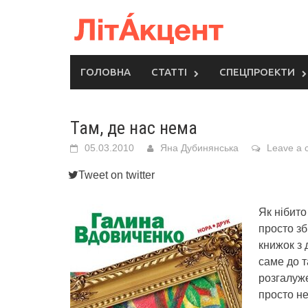
Skip
to
content
ГОЛОВНА
СТАТТІ
СПЕЦПРОЕКТИ
Там, де нас нема
05.03.2010
Яна Дубинянська
Leave a
Tweet on twitter
Як нібито
просто зб
книжок з
саме до т
розгалуже
просто не