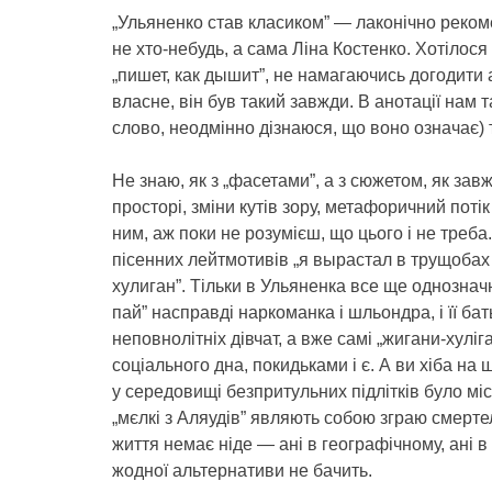
„Ульяненко став класиком” — лаконічно реком
не хто-небудь, а сама Ліна Костенко. Хотілося
„пишет, как дышит”, не намагаючись догодити а
власне, він був такий завжди. В анотації нам 
слово, неодмінно дізнаюся, що воно означає) 
Не знаю, як з „фасетами”, а з сюжетом, як завж
просторі, зміни кутів зору, метафоричний по
ним, аж поки не розумієш, що цього і не треба.
пісенних лейтмотивів „я вырастал в трущобах 
хулиган”. Тільки в Ульяненка все ще однозначн
пай” насправді наркоманка і шльондра, і її ба
неповнолітніх дівчат, а вже самі „жигани-хуліг
соціального дна, покидьками і є. А ви хіба на
у середовищі безпритульних підлітків було міс
„мєлкі з Аляудів” являють собою зграю смерте
життя немає ніде — ані в географічному, ані 
жодної альтернативи не бачить.