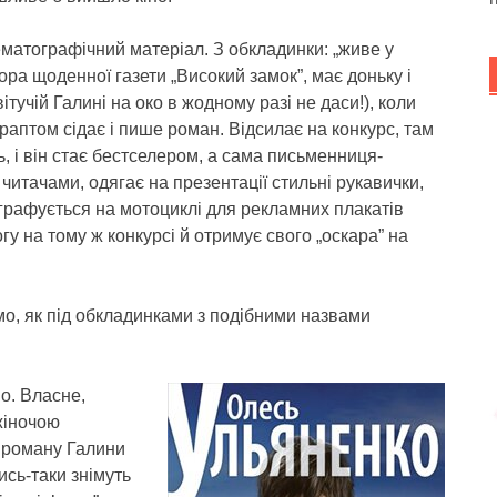
матографічний матеріал. З обкладинки: „живе у
ра щоденної газети „Високий замок”, має доньку і
вітучій Галині на око в жодному разі не даси!), коли
 раптом сідає і пише роман. Відсилає на конкурс, там
, і він стає бестселером, а сама письменниця-
читачами, одягає на презентації стильні рукавички,
графується на мотоциклі для рекламних плакатів
у на тому ж конкурсі й отримує свого „оскара” на
амо, як під обкладинками з подібними назвами
о. Власне,
жіночою
о роману Галини
лись-таки знімуть