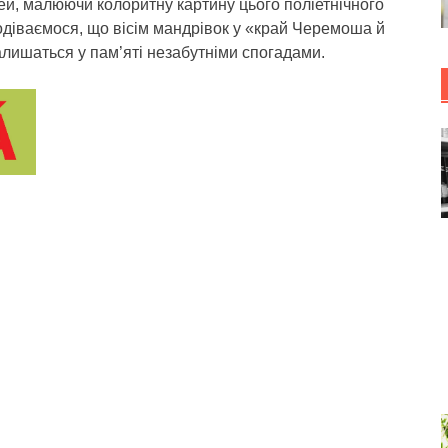
й, малюючи колоритну картину цього поліетнічного
одіваємося, що вісім мандрівок у «край Черемоша й
лишаться у пам’яті незабутніми спогадами.