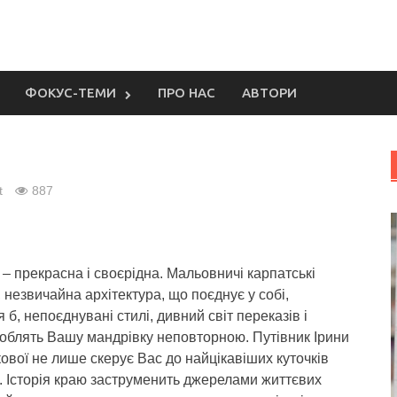
ФОКУС-ТЕМИ
ПРО НАС
АВТОРИ
t
887
– прекрасна і своєрідна. Мальовничі карпатські
 незвичайна архітектура, що поєднує у собі,
 б, непоєднувані стилі, дивний світ переказів і
роблять Вашу мандрівку неповторною.
Путівник Ірини
ової не лише скерує Вас до найцікавіших куточків
. Історія краю заструменить джерелами життєвих