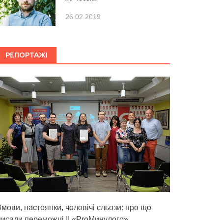
26.02.2019
РЕПОРТАЖІ
Змови, настоянки, чоловічі сльози: про що
писали переможці ІІ «ProМинулого»