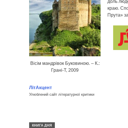
доль люде
краю. Сп
Прута» за
Вісім мандрівок Буковиною. – К.:
Грані-Т, 2009
ЛітАкцент
Улюблений сайт літературної критики
КНИГА ДНЯ