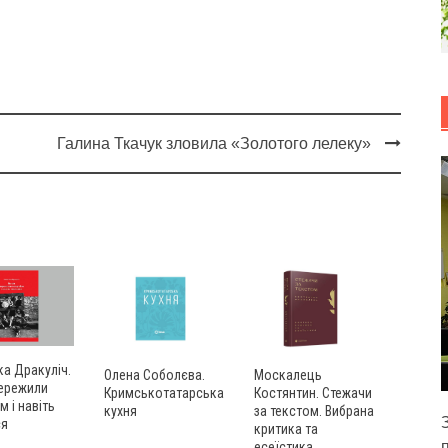
Галина Ткачук зловила «Золотого лелеку»
а Дракуліч.
Олена Соболєва.
Москалець
пережили
Кримськотатарська
Костянтин. Стежачи
м і навіть
кухня
за текстом. Вибрана
ся
критика та
есеїстика