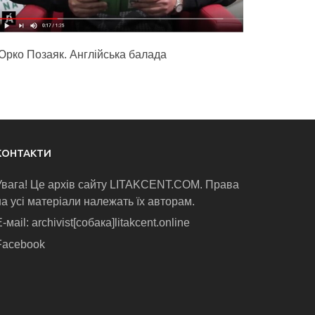
Юрко Позаяк. Англійська балада
КОНТАКТИ
Увага! Це архів сайту LITAKCENT.COM. Права
на усі матеріали належать їх авторам.
-маіl: archivist[собака]litakcent.online
Facebook