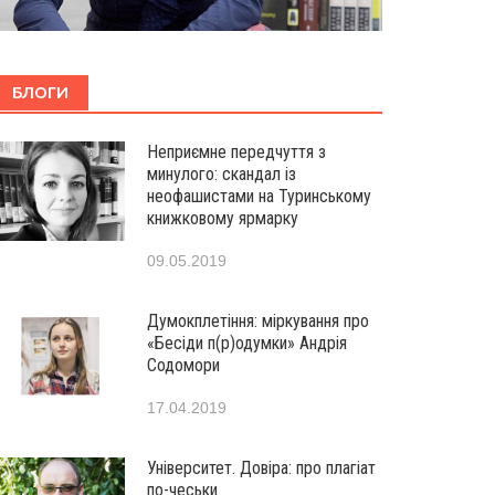
БЛОГИ
Неприємне передчуття з
минулого: скандал із
неофашистами на Туринському
книжковому ярмарку
09.05.2019
Думокплетіння: міркування про
«Бесіди п(р)одумки» Андрія
Содомори
17.04.2019
Університет. Довіра: про плагіат
по-чеськи