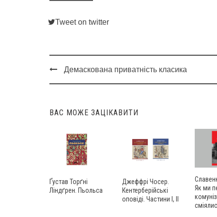
Tweet on twitter
Демаскована приватність класика
Post
navigation
ВАС МОЖЕ ЗАЦІКАВИТИ
Славенк
Ґустав Торґні
Джеффрі Чосер.
Як ми 
Ліндґрен. Пьольса
Кентерберійські
комуніз
оповіді. Частини І, ІІ
сміяли