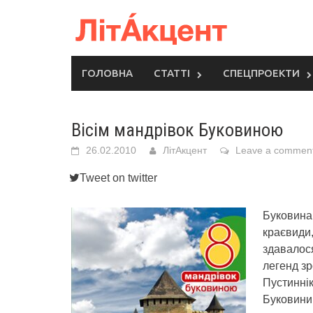
Skip
to
content
ГОЛОВНА
СТАТТІ
СПЕЦПРОЕКТИ
Вісім мандрівок Буковиною
26.02.2010
ЛітАкцент
Leave a commen
Tweet on twitter
Буковина 
краєвиди,
здавалося
легенд з
Пустиннік
Буковини