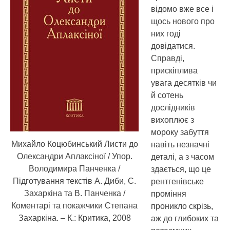
відомо вже все і
щось нового про
них годі
довідатися.
Справді,
прискіплива
увага десятків чи
й сотень
дослідників
вихоплює з
мороку забуття
Михайло Коцюбинський Листи до
навіть незначні
Олександри Аплаксіної / Упор.
деталі, а з часом
Володимира Панченка /
здається, що це
Підготування текстів А. Диби, С.
рентгенівське
Захаркіна та В. Панченка /
проміння
Коментарі та покажчики Степана
проникло скрізь,
Захаркіна. – К.: Критика, 2008
аж до глибоких та