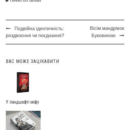
Tweet on twitter
Вісім мандрівок
Подвійна ідентичність:
Post
роздвоєння чи поєднання?
Буковиною
navigation
ВАС МОЖЕ ЗАЦІКАВИТИ
У ландшафті міфу