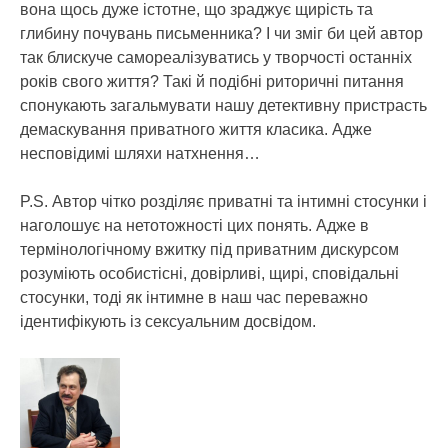
вона щось дуже істотне, що зраджує щирість та
глибину почувань письменника? І чи зміг би цей автор
так блискуче самореалізуватись у творчості останніх
років свого життя? Такі й подібні риторичні питання
спонукають загальмувати нашу детективну пристрасть
демаскування приватного життя класика. Адже
несповідимі шляхи натхнення…
P.S. Автор чітко розділяє приватні та інтимні стосунки і
наголошує на нетотожності цих понять. Адже в
термінологічному вжитку під приватним дискурсом
розуміють особистісні, довірливі, щирі, сповідальні
стосунки, тоді як інтимне в наш час переважно
ідентифікують із сексуальним досвідом.