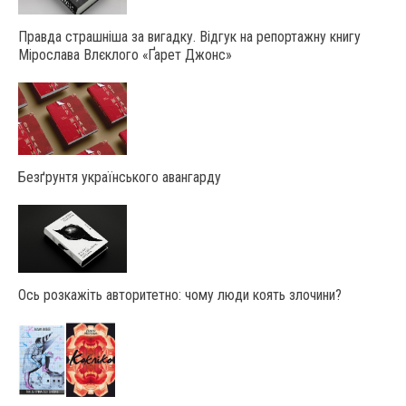
Правда страшніша за вигадку. Відгук на репортажну книгу
Мірослава Влєклого «Ґарет Джонс»
Безґрунтя українського авангарду
Ось розкажіть авторитетно: чому люди коять злочини?