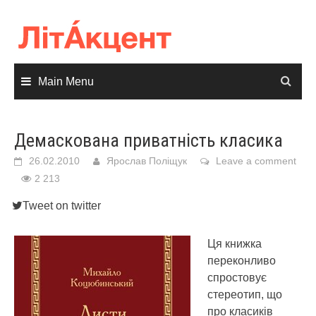
Skip
to
content
Main Menu
Демаскована приватність класика
26.02.2010
Ярослав Поліщук
Leave a comment
2 213
Tweet on twitter
Ця книжка
переконливо
спростовує
стереотип, що
про класиків