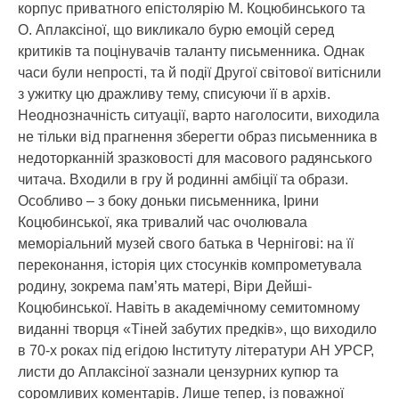
корпус приватного епістолярію М. Коцюбинського та
О. Аплаксіної, що викликало бурю емоцій серед
критиків та поцінувачів таланту письменника. Однак
часи були непрості, та й події Другої світової витіснили
з ужитку цю дражливу тему, списуючи її в архів.
Неоднозначність ситуації, варто наголосити, виходила
не тільки від прагнення зберегти образ письменника в
недоторканній зразковості для масового радянського
читача. Входили в гру й родинні амбіції та образи.
Особливо – з боку доньки письменника, Ірини
Коцюбинської, яка тривалий час очолювала
меморіальний музей свого батька в Чернігові: на її
переконання, історія цих стосунків компрометувала
родину, зокрема пам’ять матері, Віри Дейші-
Коцюбинської. Навіть в академічному семитомному
виданні творця «Тіней забутих предків», що виходило
в 70-х роках під егідою Інституту літератури АН УРСР,
листи до Аплаксіної зазнали цензурних купюр та
соромливих коментарів. Лише тепер, із поважної