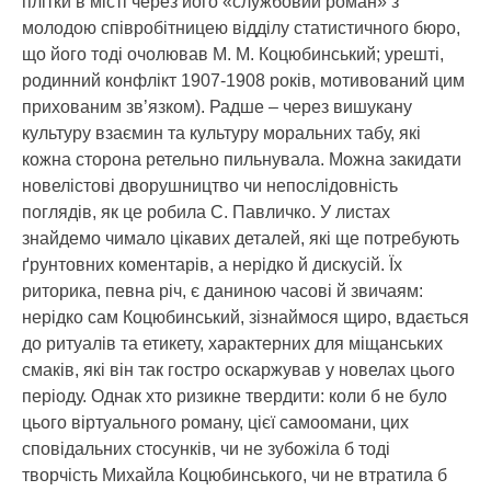
плітки в місті через його «службовий роман» з
молодою співробітницею відділу статистичного бюро,
що його тоді очолював М. М. Коцюбинський; урешті,
родинний конфлікт 1907-1908 років, мотивований цим
прихованим зв’язком). Радше – через вишукану
культуру взаємин та культуру моральних табу, які
кожна сторона ретельно пильнувала. Можна закидати
новелістові дворушництво чи непослідовність
поглядів, як це робила С. Павличко. У листах
знайдемо чимало цікавих деталей, які ще потребують
ґрунтовних коментарів, а нерідко й дискусій. Їх
риторика, певна річ, є даниною часові й звичаям:
нерідко сам Коцюбинський, зізнаймося щиро, вдається
до ритуалів та етикету, характерних для міщанських
смаків, які він так гостро оскаржував у новелах цього
періоду. Однак хто ризикне твердити: коли б не було
цього віртуального роману, цієї самоомани, цих
сповідальних стосунків, чи не зубожіла б тоді
творчість Михайла Коцюбинського, чи не втратила б