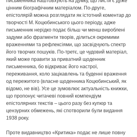
письменника наштовхують на думку, що листи є дуже
цінним біографічним матеріалом. По-друге,
епістолярій можна розглядати як істотний коментар до
творчості М. Коцюбинського цього періоду, адже
письменник нерідко подає більш чи менш вироблені
задуми або фрагменти творів, ділиться окремими
враженнями та рефлексіями, що засвідчують спектр
його творчих пошуків. По-третє, це чудовий матеріал,
який може правити за приватний щоденник
письменника, бо відкриває його настрої,
переживання, коло зацікавлень та буденні враження
од пережитого (власне щоденника Коцюбинський, як
відомо, не вів). Усе це зумовлює актуальність книжки,
що пропонує читачеві повний компендіум
епістолярних текстів – цього разу без купюр та
цензурних обмежень, які спотворили були видання
1938 року.
Проте видавництво «Критика» подає не лише повну