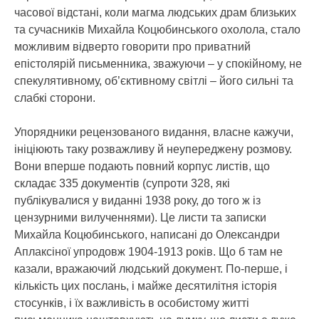
часової відстані, коли магма людських драм близьких
та сучасників Михайла Коцюбинського охолола, стало
можливим відверто говорити про приватний
епістолярій письменника, зважуючи – у спокійному, не
спекулятивному, об’єктивному світлі – його сильні та
слабкі сторони.
Упорядники рецензованого видання, власне кажучи,
ініціюють таку розважливу й неупереджену розмову.
Вони вперше подають повний корпус листів, що
складає 335 документів (супроти 328, які
публікувалися у виданні 1938 року, до того ж із
цензурними вилученнями). Це листи та записки
Михайла Коцюбинського, написані до Олександри
Аплаксіної упродовж 1904-1913 років. Що б там не
казали, вражаючий людський документ. По-перше, і
кількість цих послань, і майже десятилітня історія
стосунків, і їх важливість в особистому житті