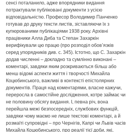
сенсі поталанило, адже впорядники видання
потрактували публіковані документи з усією
відповідальністю. Професор Володимир Панченко
готував до друку тексти листів, зіставляючи їх з
купюрованими публікаціями 1938 року. Архівні
працівники Алла Диба та Степан Захаркін
верифікували цю працю (про розподіл обов’язків
серед упорядників див. с. 345). Істотно, що С. Захаркін
додав численні – докладно та сумлінно виконані –
коментарі, завдяки яким розкриваються більш або
менш відомі аспекти життя і творчості Михайла
Коцюбинського, важливі в контексті епістолярних
документів. Праця над коментарями, власне кажучи,
переросла в самостійне дослідження, котре займає чи
не половину обсягу видання. І, певна річ, вона
перейшла межі безпосередніх, службових функцій,
завдяки чому маємо не лише текстові коментарі, а й
розмаїті супровідні – про Чернігів, Капрі чи Львів часів
Михайла Коцюбинського, про реалії тієї доби, які,