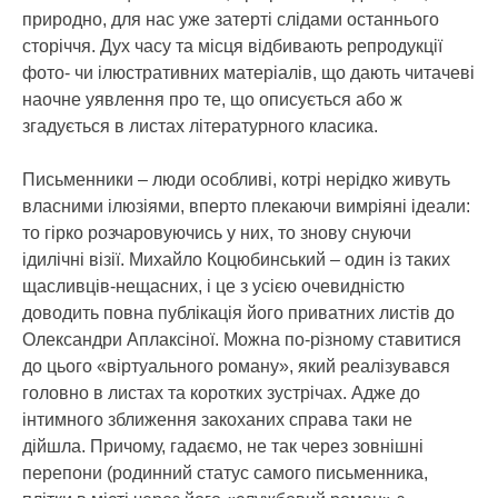
природно, для нас уже затерті слідами останнього
сторіччя. Дух часу та місця відбивають репродукції
фото- чи ілюстративних матеріалів, що дають читачеві
наочне уявлення про те, що описується або ж
згадується в листах літературного класика.
Письменники – люди особливі, котрі нерідко живуть
власними ілюзіями, вперто плекаючи вимріяні ідеали:
то гірко розчаровуючись у них, то знову снуючи
ідилічні візії. Михайло Коцюбинський – один із таких
щасливців-нещасних, і це з усією очевидністю
доводить повна публікація його приватних листів до
Олександри Аплаксіної. Можна по-різному ставитися
до цього «віртуального роману», який реалізувався
головно в листах та коротких зустрічах. Адже до
інтимного зближення закоханих справа таки не
дійшла. Причому, гадаємо, не так через зовнішні
перепони (родинний статус самого письменника,