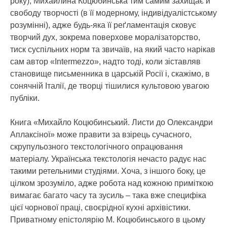
року), Михайлина Коцюбинська тим самим захищає й
свободу творчості (в її модерному, індивідуалістському
розумінні), адже будь-яка її реґламентація сковує
творчий дух, зокрема поверхове моралізаторство,
тиск суспільних норм та звичаїв, на який часто нарікав
сам автор «Intermezzo», надто тоді, коли зіставляв
становище письменника в царській Росії і, скажімо, в
сонячній Італії, де творці тішилися культовою увагою
публіки.
Книга «Михайло Коцюбинський. Листи до Олександри
Аплаксіної» може правити за взірець сучасного,
скрупульозного текстологічного опрацювання
матеріалу. Українська текстологія нечасто радує нас
такими ретельними студіями. Хоча, з іншого боку, це
цілком зрозуміло, адже робота над кожною приміткою
вимагає багато часу та зусиль – така вже специфіка
цієї чорнової праці, своєрідної кухні архівістики.
Приватному епістолярію М. Коцюбинського в цьому