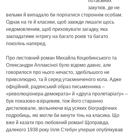
потаємних
закутків, де не
вельми й випадало би порпатися стороннім особам.
Однак на те й класики, щоб завжди лишати щось
недомовленим, щоб приховувати загадку, яка
закладатиме інтригу на багато років та багато
поколінь наперед.
Про листовний роман Михайла Коцюбинського та
Олександри Аплаксіної було відомо давно, але
говорилося про нього нечасто, здебільшого не
привселюдно, та й серед утаємниченого кола. Адже
офіційний, радянський образ письменника –
«революціонера-демократа» й «друга пролетаріату» –
був показово-взірцевим, тож його старанно
дистилювали, звільняючи від усяких біографічних
подробиць, які могли би кинути тінь на класика. Що
вже й казати про любовний роман! Щоправда,
далекого 1938 року Ілля Стебун уперше опублікував