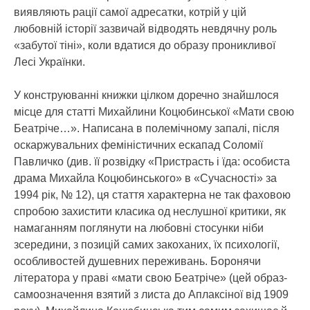
виявляють рації самої адресатки, котрій у цій
любовній історії зазвичай відводять невдячну роль
«забутої тіні», коли вдатися до образу проникливої
Лесі Українки.
У конструюванні книжки цілком доречно знайшлося
місце для статті Михайлини Коцюбинської «Мати свою
Беатріче…». Написана в полемічному запалі, після
оскаржувальних феміністичних ескапад Соломії
Павличко (див. її розвідку «Пристрасть і їда: особиста
драма Михайла Коцюбинського» в «Сучасності» за
1994 рік, № 12), ця стаття характерна не так фаховою
спробою захистити класика од неслушної критики, як
намаганням поглянути на любовні стосунки ніби
зсередини, з позицій самих закоханих, їх психології,
особливостей душевних переживань. Боронячи
літератора у праві «мати свою Беатріче» (цей образ-
самоозначення взятий з листа до Аплаксіної від 1909