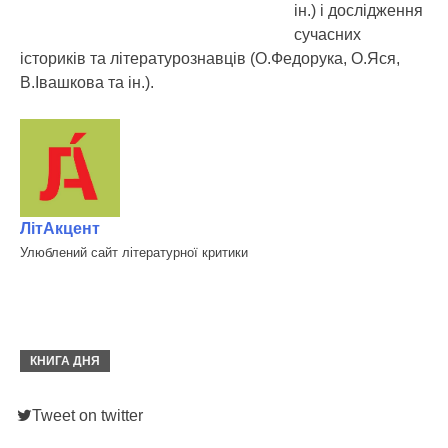
ін.) і дослідження
сучасних
істориків та літературознавців (О.Федорука, О.Яся,
В.Івашкова та ін.).
ЛітАкцент
Улюблений сайт літературної критики
КНИГА ДНЯ
Tweet on twitter