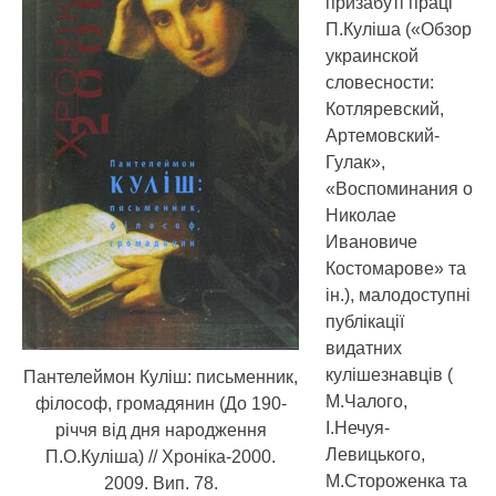
призабуті праці
П.Куліша
(«Обзор
украинской
словесности:
Котляревский,
Артемовский-
Гулак»,
«Воспоминания о
Николае
Ивановиче
Костомарове» та
ін.), малодоступні
публікації
видатних
кулішезнавців (
Пантелеймон Куліш: письменник,
М.Чалого,
філософ, громадянин (До 190-
І.Нечуя-
річчя від дня народження
Левицького,
П.О.Куліша) // Хроніка-2000.
М.Стороженка та
2009. Вип. 78.