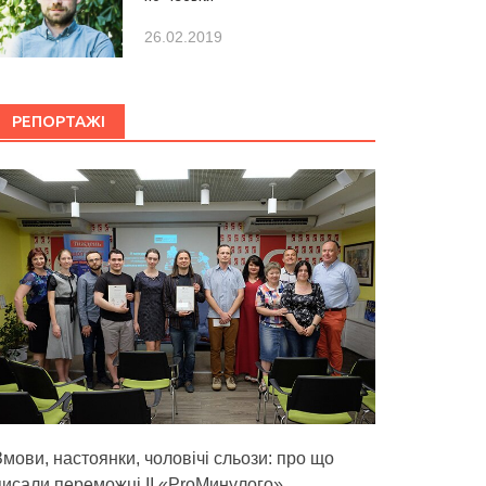
26.02.2019
РЕПОРТАЖІ
Змови, настоянки, чоловічі сльози: про що
писали переможці ІІ «ProМинулого»