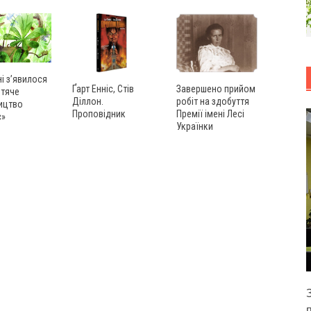
ні з’явилося
Ґарт Енніс, Стів
Завершено прийом
итяче
Діллон.
робіт на здобуття
ицтво
Проповідник
Премії імені Лесі
с»
Українки