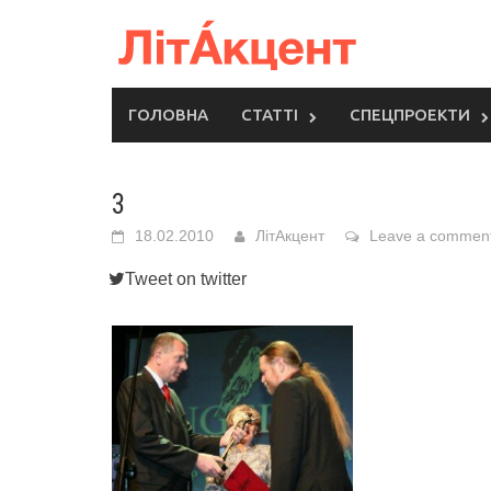
Skip
to
content
ГОЛОВНА
СТАТТІ
СПЕЦПРОЕКТИ
3
18.02.2010
ЛітАкцент
Leave a commen
Tweet on twitter