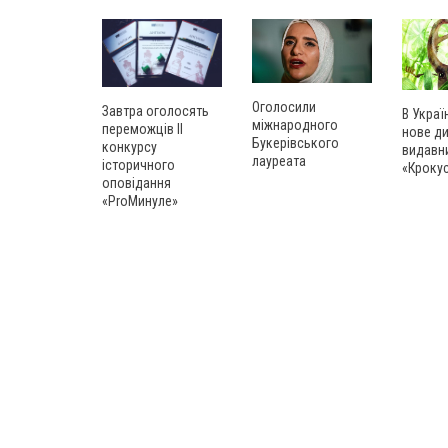
Оголосили
Завтра оголосять
В Украї
міжнародного
переможців ІІ
нове д
Букерівського
конкурсу
видавн
лауреата
історичного
«Кроку
оповідання
«ProМинуле»