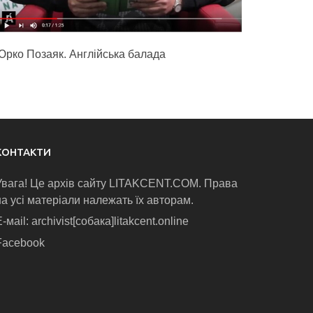
Юрко Позаяк. Англійська балада
КОНТАКТИ
Увага! Це архів сайту LITAKCENT.COM. Права
на усі матеріали належать їх авторам.
-маіl: archivist[собака]litakcent.online
Facebook