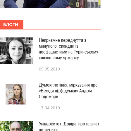
БЛОГИ
Неприємне передчуття з
минулого: скандал із
неофашистами на Туринському
книжковому ярмарку
09.05.2019
Думокплетіння: міркування про
«Бесіди п(р)одумки» Андрія
Содомори
17.04.2019
Університет. Довіра: про плагіат
по-чеськи