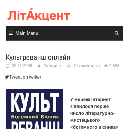
Skip
to
content
Main Menu
Культреванш онлайн
20.11.2009
ЛітАкцент
10 коментарів
2 356
Tweet on twitter
У мережі Інтернет
з’явилося перше
число літературно-
мистецького
«богемного вісника»