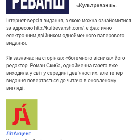
«Культреванш».
Інтернет-версія видання, з якою можна ознайомитися
за адресою http://kultrevansh.com/, є фактично
електронним двійником однойменного паперового
видання.
Як зазначає на сторінках «богемного вісника» його
редактор Роман Скиба, однойменна газета вже
виходила у світ у середині дев’яностих, але тепер
видання повертається до читача в оновленому
вигляді.
ЛітАкцент