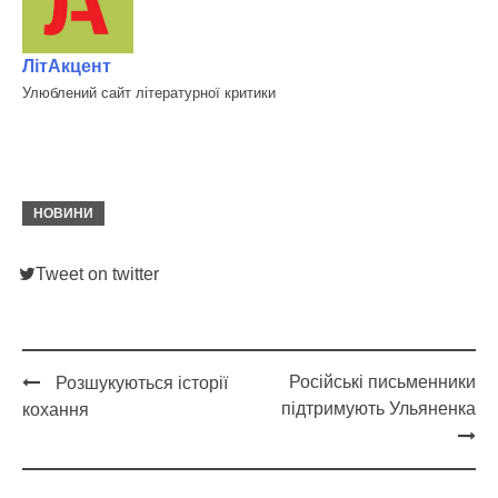
ЛітАкцент
Улюблений сайт літературної критики
НОВИНИ
Tweet on twitter
Російські письменники
Розшукуються історії
Post
підтримують Ульяненка
кохання
navigation