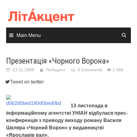
Skip
to
content
Main Menu
Презентація «Чорного Ворона»
13.11.2009
ЛітАкцент
6 Comments
1 466
Tweet on twitter
13 листопада в
інформаційному агентстві УНІАН відбулася прес-
конференція з приводу виходу роману Василя
Шкляра «Чорний Ворон» у видавництві
«Ярославів вал».