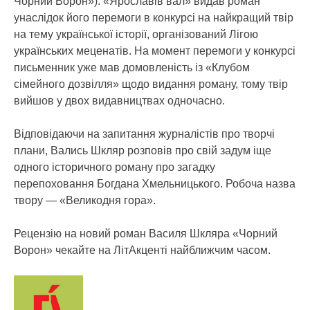
Чорний Ворон»). «Ярославів вал» видав роман
унаслідок його перемоги в конкурсі на найкращий твір
на тему української історії, організований Лігою
українських меценатів. На момент перемоги у конкурсі
письменник уже мав домовленість із «Клубом
сімейного дозвілля» щодо видання роману, тому твір
вийшов у двох видавництвах одночасно.
Відповідаючи на запитання журналістів про творчі
плани, Вались Шкляр розповів про свій задум іще
одного історичного роману про загадку
перепоховання Богдана Хмельницького. Робоча назва
твору — «Великодня гора».
Рецензію на новий роман Василя Шкляра «Чорний
Ворон» чекайте на ЛітАкценті найближчим часом.