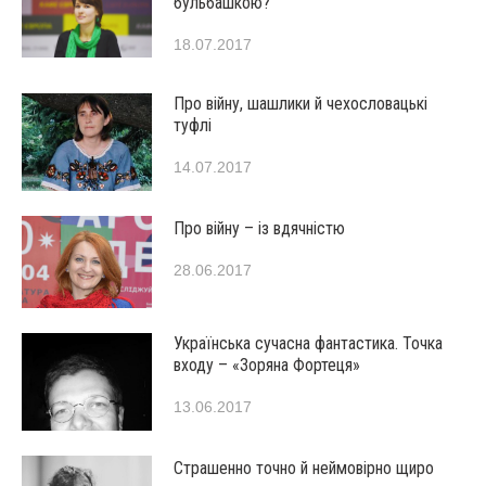
бульбашкою?
18.07.2017
Про війну, шашлики й чехословацькі
туфлі
14.07.2017
Про війну – із вдячністю
28.06.2017
Українська сучасна фантастика. Точка
входу – «Зоряна Фортеця»
13.06.2017
Страшенно точно й неймовірно щиро