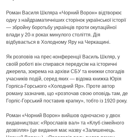
Роман Василя Шкляра «Чорний Ворон» відтворює
одну з найдраматичніших сторінок української історії
— збройну боротьбу українців проти окупаційної
влади у 20-х роках минулого століття. Дія
відбувається в Холодному Яру на Черкащині.
Як розповів на прес-конференції Василь Шкляр, у
своїй роботі він спирався передусім на історичні
джерела, зокрема на архіви СБУ та книжки спогадів
учасників подій, серед яких — відома книжка Юрія
Горліса-Горського «Холодний Яр». Проте автор
роману зазначив, що «розпочав свою оповідь там, де
Горліс-Горський поставив крапку», тобто із 1920 року.
Роман «Чорний Ворон» вийшов одночасно у двох
видавництвах: «Ярославів вал» та «Клуб сімейного
дозвілля» (це видання має назву «Залишенець.