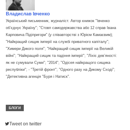
Владислав Івченко
Український письменник, журналіст. Автор книжок "Івченко
об’єднує Україну"; "Стовп самодержавства або 12 справ Івана
Карповича Підіпригори" (у співавторстві з Юрієм Камаєвим);
"Найкращий сищик імперії на службі приватного капіталу";
"Химери Дикого поля"; "Найкращий сищик імперії на Великій
війні"; "Найкращий сищик та падіння імперії"; "Ліхіє дев’яності:
як не сумували Суми"; "2014"; "Одісея найкращого сищика
республіки"; - "Третій фронт"; "Одного разу на Дикому Сході";
"Детективна агенція "Буря і Натиск".
БЛОГИ
Tweet on twitter