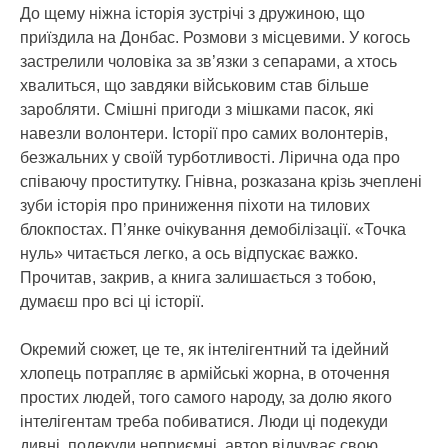
До щему ніжна історія зустрічі з дружиною, що
приїздила на Донбас. Розмови з місцевими. У когось
застрелили чоловіка за зв’язки з сепарами, а хтось
хвалиться, що завдяки військовим став більше
заробляти. Смішні пригоди з мішками пасок, які
навезли волонтери. Історії про самих волонтерів,
безжальних у своїй турботливості. Лірична ода про
співаючу проститутку. Гнівна, розказана крізь зчеплені
зуби історія про приниження піхоти на тилових
блокпостах. П’янке очікування демобілізації. «Точка
нуль» читається легко, а ось відпускає важко.
Прочитав, закрив, а книга залишається з тобою,
думаєш про всі ці історії.
Окремий сюжет, це те, як інтелігентний та ідейний
хлопець потрапляє в армійські жорна, в оточення
простих людей, того самого народу, за долю якого
інтелігентам треба побиватися. Люди ці подекуди
дивні, подекуди неприємні, автор відчуває свою