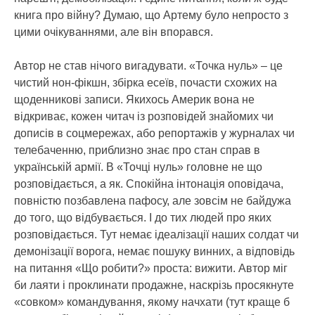
книга про війну? Думаю, що Артему було непросто з
цими очікуваннями, але він впорався.
Автор не став нічого вигадувати. «Точка нуль» – це
чистий нон-фікшн, збірка есеїв, почасти схожих на
щоденникові записи. Якихось Америк вона не
відкриває, кожен читач із розповідей знайомих чи
дописів в соцмережах, або репортажів у журналах чи
телебаченню, приблизно знає про стан справ в
українській армії. В «Точці нуль» головне не що
розповідається, а як. Спокійна інтонація оповідача,
повністю позбавлена пафосу, але зовсім не байдужа
до того, що відбувається. І до тих людей про яких
розповідається. Тут немає ідеалізації наших солдат чи
демонізації ворога, немає пошуку винних, а відповідь
на питання «Що робити?» проста: вижити. Автор міг
би лаяти і проклинати продажне, наскрізь просякнуте
«совком» командування, якому начхати (тут краще б