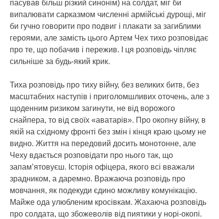
пасував більш різкий синонім) на солдат, міг би
випалювати сарказмом численні армійські дурощі, міг
би гучно говорити про подвиг і плакати за загиблими
героями, але замість цього Артем Чех тихо розповідає
про те, що побачив і пережив. І ця розповідь чіпляє
сильніше за будь-який крик.
Тиха розповідь про тиху війну, без великих битв, без
масштабних наступів і приголомшливих оточень, але з
щоденним ризиком загинути, не від ворожого
снайпера, то від своїх «аватарів». Про окопну війну, в
якій на східному фронті без змін і кінця краю цьому не
видно. Життя на передовий досить монотонне, але
Чеху вдається розповідати про нього так, що
запам’ятовуєш. Історія офіцера, якого всі вважали
зрадником, а даремно. Вражаюча розповідь про
мовчання, як подекуди єдино можливу комунікацію.
Майже ода улюбленим кросівкам. Жахаюча розповідь
про солдата, що збожеволів від пиятики у норі-окопі.