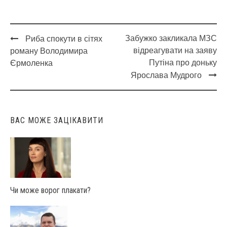
Забужко закликала МЗС
Риба спокути в сітях
Post
відреагувати на заяву
роману Володимира
navigation
Путіна про доньку
Єрмоленка
Ярослава Мудрого
ВАС МОЖЕ ЗАЦІКАВИТИ
Чи може ворог плакати?