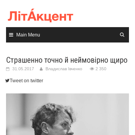
Skip
to
content
Main Menu
Страшенно точно й неймовірно щиро
31.05.2017
Владислав Івченко
2 350
Tweet on twitter