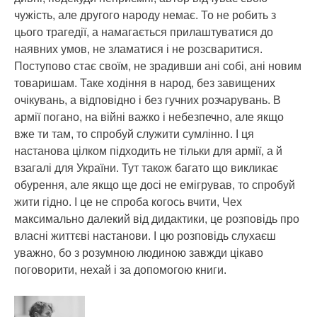
чужість, але другого народу немає. То не робить з
цього трагедії, а намагається прилаштуватися до
наявних умов, не зламатися і не розсваритися.
Поступово стає своїм, не зрадивши ані собі, ані новим
товаришам. Таке ходіння в народ, без завищених
очікувань, а відповідно і без гучних розчарувань. В
армії погано, на війні важко і небезпечно, але якщо
вже ти там, то спробуй служити сумлінно. І ця
настанова цілком підходить не тільки для армії, а й
взагалі для України. Тут також багато що викликає
обурення, але якщо ще досі не емігрував, то спробуй
жити гідно. І це не спроба когось вчити, Чех
максимально далекий від дидактики, це розповідь про
власні життєві настанови. І цю розповідь слухаєш
уважно, бо з розумною людиною завжди цікаво
поговорити, нехай і за допомогою книги.