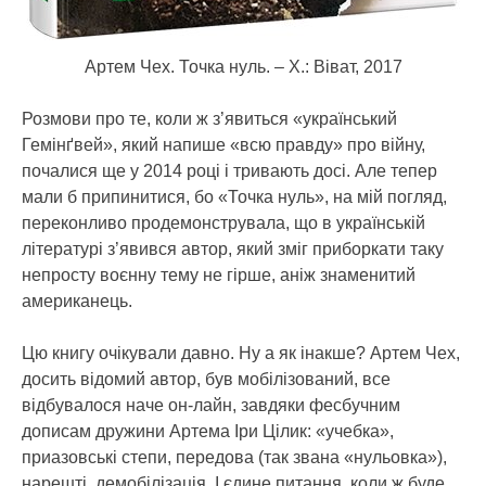
Артем Чех. Точка нуль. – Х.: Віват, 2017
Розмови про те, коли ж з’явиться «український
Гемінґвей», який напише «всю правду» про війну,
почалися ще у 2014 році і тривають досі. Але тепер
мали б припинитися, бо «Точка нуль», на мій погляд,
переконливо продемонструвала, що в українській
літературі з’явився автор, який зміг приборкати таку
непросту воєнну тему не гірше, аніж знаменитий
американець.
Цю книгу очікували давно. Ну а як інакше? Артем Чех,
досить відомий автор, був мобілізований, все
відбувалося наче он-лайн, завдяки фесбучним
дописам дружини Артема Іри Цілик: «учебка»,
приазовські степи, передова (так звана «нульовка»),
нарешті, демобілізація. І єдине питання, коли ж буде