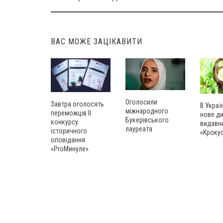
Post
navigation
ВАС МОЖЕ ЗАЦІКАВИТИ
Оголосили
Завтра оголосять
В Украї
міжнародного
переможців ІІ
нове д
Букерівського
конкурсу
видавн
лауреата
історичного
«Кроку
оповідання
«ProМинуле»