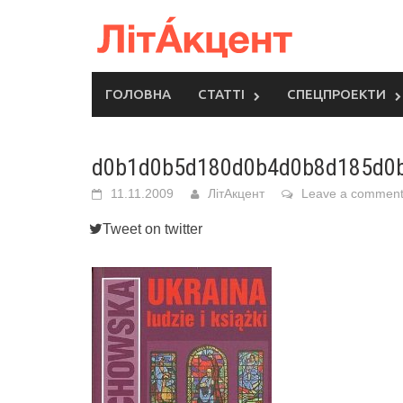
Skip
to
content
ГОЛОВНА
СТАТТІ
СПЕЦПРОЕКТИ
d0b1d0b5d180d0b4d0b8d185d0
11.11.2009
ЛітАкцент
Leave a commen
Tweet on twitter