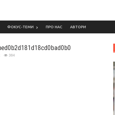
ФОКУС-ТЕМИ
ПРО НАС
АВТОРИ
bed0b2d181d18cd0bad0b0
t
384