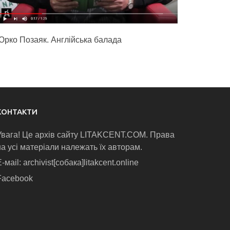
Юрко Позаяк. Англійська балада
КОНТАКТИ
Увага! Це архів сайту LITAKCENT.COM. Права
на усі матеріали належать їх авторам.
-маіl: archivist[собака]litakcent.online
Facebook