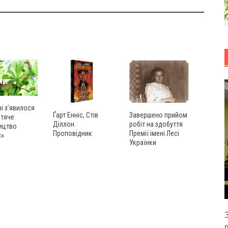
ні з’явилося
Ґарт Енніс, Стів
Завершено прийом
итяче
Діллон.
робіт на здобуття
ицтво
Проповідник
Премії імені Лесі
с»
Українки