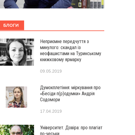
БЛОГИ
Неприємне передчуття з
минулого: скандал із
неофашистами на Туринському
книжковому ярмарку
09.05.2019
Думокплетіння: міркування про
«Бесіди п(р)одумки» Андрія
Содомори
17.04.2019
Університет. Довіра: про плагіат
по-чеськи