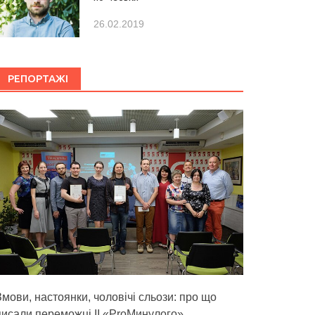
26.02.2019
РЕПОРТАЖІ
Змови, настоянки, чоловічі сльози: про що
писали переможці ІІ «ProМинулого»