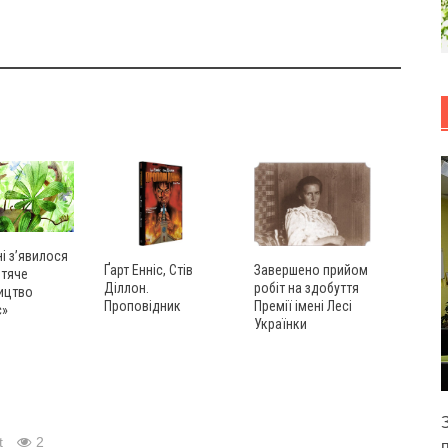
ні з’явилося
Ґарт Енніс, Стів
Завершено прийом
итяче
Діллон.
робіт на здобуття
ицтво
Проповідник
Премії імені Лесі
с»
Українки
t
2