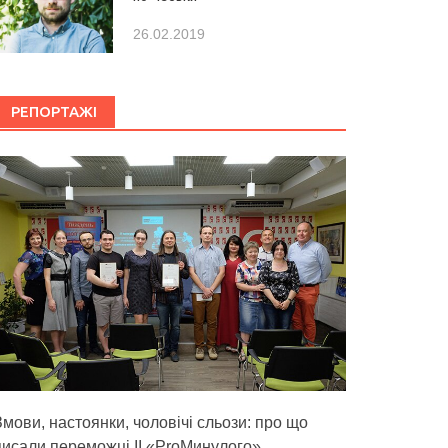
26.02.2019
РЕПОРТАЖІ
Змови, настоянки, чоловічі сльози: про що
писали переможці ІІ «ProМинулого»