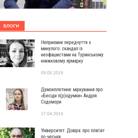
БЛОГИ
Неприємне передчуття з
минулого: скандал із
неофашистами на Туринському
книжковому ярмарку
09.05.2019
Думокплетіння: міркування про
«Бесіди п(р)одумки» Андрія
Содомори
17.04.2019
Університет. Довіра: про плагіат
по-чеськи