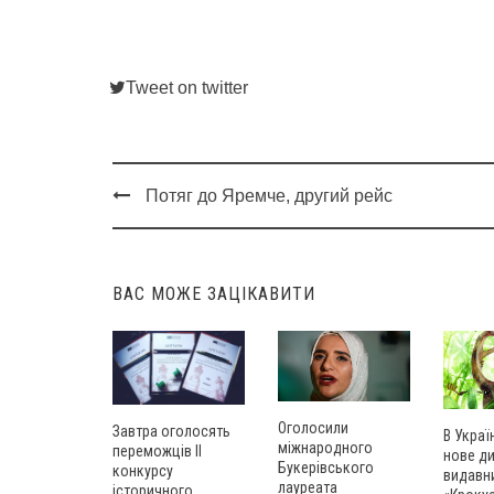
Tweet on twitter
Потяг до Яремче, другий рейс
Post
navigation
ВАС МОЖЕ ЗАЦІКАВИТИ
Оголосили
Завтра оголосять
В Украї
міжнародного
переможців ІІ
нове д
Букерівського
конкурсу
видавн
лауреата
історичного