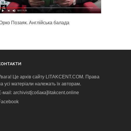
Юрко Позаяк. Англійська балада
КОНТАКТИ
Увага! Це архів сайту LITAKCENT.COM. Права
на усі матеріали належать їх авторам.
-маіl: archivist[собака]litakcent.online
Facebook