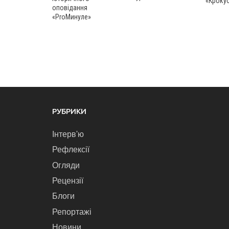
«Кроку
оповідання
«ProМинуле»
РУБРИКИ
Інтерв'ю
Рефлексії
Огляди
Рецензії
Блоги
Репортажі
Новини