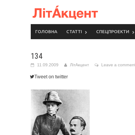
Skip
to
content
ГОЛОВНА
СТАТТІ
СПЕЦПРОЕКТИ
134
11.09.2009
ЛітАкцент
Leave a commen
Tweet on twitter