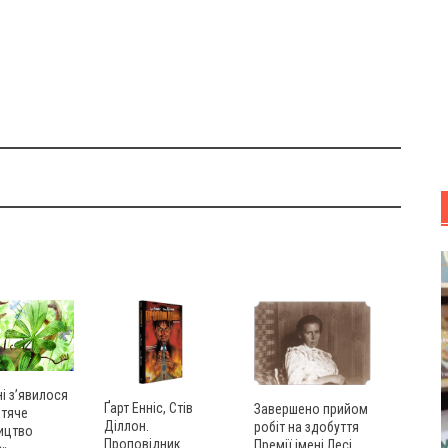
ні з’явилося
Ґарт Енніс, Стів
Завершено прийом
итяче
Діллон.
робіт на здобуття
ицтво
Проповідник
Премії імені Лесі