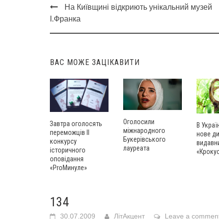
На Київщині відкриють унікальний музей
Post
І.Франка
navigation
ВАС МОЖЕ ЗАЦІКАВИТИ
Оголосили
Завтра оголосять
В Украї
міжнародного
переможців ІІ
нове д
Букерівського
конкурсу
видавн
лауреата
історичного
«Кроку
оповідання
«ProМинуле»
134
30.07.2009
ЛітАкцент
Leave a commen