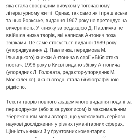
яка стала своєрідним вибухом у тогочасному
літературному житті. Однак, так само як і пряшівське
та нью-йоркське, видання 1967 року не претендує на
вичерпність. У книжку за редакцією Д. Павличка не
ввійшла низка творів, які написав Антонич поза
збірками. Це саме стосується виданої 1989 року
(упорядкування Д. Павличка, передмова М.
Ільницького) книжки Антонича в серії «Бібліотека
поета». 1998 року в Києві видано збірку Антонича
(упорядник Л. Головата, редактор-упорядник М.
Москаленко), яка сьогодні стала бібліографічною
рідкістю.
Тексти творів повного академічного видання подані за
першодруком (або ж за рукописом) із максимальним
збереженням мови автора, що уможливить серйозні
наукові дослідження у різних гуманітарних сферах.
Цінність книжки й у ґрунтовних коментарях