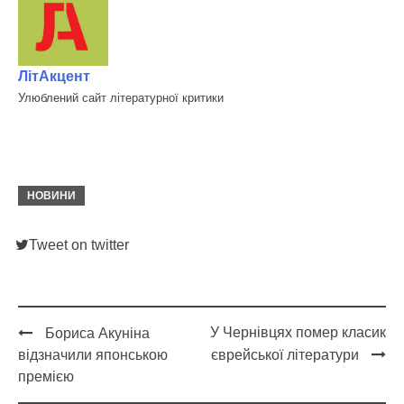
ЛітАкцент
Улюблений сайт літературної критики
НОВИНИ
Tweet on twitter
У Чернівцях помер класик
Бориса Акуніна
Post
відзначили японською
єврейської літератури
navigation
премією