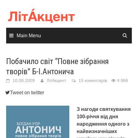
Skip
to
content
Main Menu
Побачило світ “Повне зібрання
творів” Б-І.Антонича
10.08.2009
ЛітАкцент
15 коментарів
4 866
Tweet on twitter
З нагоди святкування
100-річчя від дня
народження одного з
найвизначніших