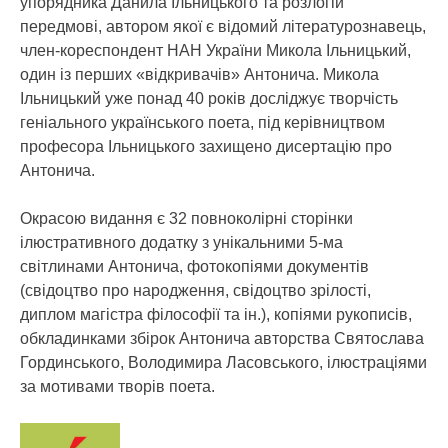
упорядника Данила Ільницького та розлогій
передмові, автором якої є відомий літературознавець,
член-кореспондент НАН України Микола Ільницький,
один із перших «відкривачів» Антонича. Микола
Ільницький уже понад 40 років досліджує творчість
геніального українського поета, під керівництвом
професора Ільницького захищено дисертацію про
Антонича.
Окрасою видання є 32 повноколірні сторінки
ілюстративного додатку з унікальними 5-ма
світлинами Антонича, фотокопіями документів
(свідоцтво про народження, свідоцтво зрілості,
диплом магістра філософії та ін.), копіями рукописів,
обкладинками збірок Антонича авторства Святослава
Гординського, Володимира Ласовського, ілюстраціями
за мотивами творів поета.