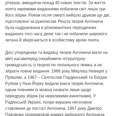
уперше, вміщуючи понад 40 нових текстів. За життя
поета окремими виданнями побачили світ лише три
його збірки. Роком після смерті вийшло друком ще дві,
підготовлені за рукописом. Решта творів Антонича
була надрукована в різноманітних періодичних
виданнях того часу, деякі так і не побачили широкого
читача й зберігаються в особистому архіві поета.
Досі упорядники та видавці творів Антонича мали на
меті насамперед ознайомити літературну
громадськість із творчістю геніального лемка, а не
зібрати повне видання. 1966 року Мікулаш Неверлі у
Пряшеві, а 1967 – Святослав Гординський та Богдан
Рубчак у Нью-Йорку видали книги творів Антонича,
однак повними їх можна назвати лише щодо
передруку збірок (за невеликими винятками). У
Радянській Україні, попри виразно негативне
ставлення до постаті Антонича, 1967 року Дмитро
Павличко упорядкував книжку вибраного Антонича,