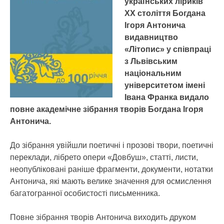
українських ліриків
ХХ століття Богдана
Ігоря Антонича
видавництво
«Літопис» у співпраці
з Львівським
національним
університетом імені
Івана Франка видало
повне академічне зібрання творів Богдана Ігоря
Антонича.
До зібрання увійшли поетичні і прозові твори, поетичні
переклади, лібрето опери «Довбуш», статті, листи,
неопубліковані раніше фрагменти, документи, нотатки
Антонича, які мають велике значення для осмислення
багатогранної особистості письменника.
Повне зібрання творів Антонича виходить друком