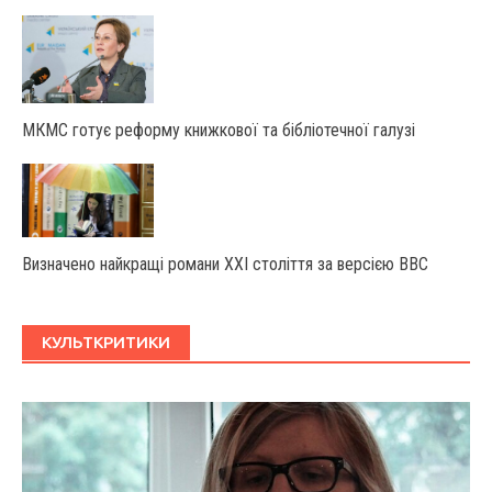
МКМС готує реформу книжкової та бібліотечної галузі
Визначено найкращі романи XXI століття за версією BBC
КУЛЬТКРИТИКИ