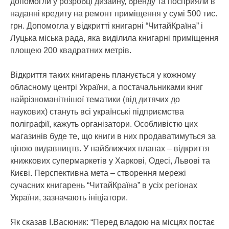
допомогли у розробці дизайну, бренду та посприяли в
наданні кредиту на ремонт приміщення у сумі 500 тис.
грн. Допомогла у відкритті книгарні “ЧитайКраїна” і
Луцька міська рада, яка виділила книгарні приміщення
площею 200 квадратних метрів.
Відкриття таких книгарень планується у кожному
обласному центрі України, а постачальниками книг
найрізноманітнішої тематики (від дитячих до
наукових) стануть всі українські підприємства
поліграфії, кажуть організатори. Особливістю цих
магазинів буде те, що книги в них продаватимуться за
ціною видавництв. У найближчих планах – відкриття
книжкових супермаркетів у Харкові, Одесі, Львові та
Києві. Перспективна мета – створення мережі
сучасних книгарень “ЧитайКраїна” в усіх регіонах
України, зазначають ініціатори.
Як сказав І.Васюник: “Перед владою на місцях постає