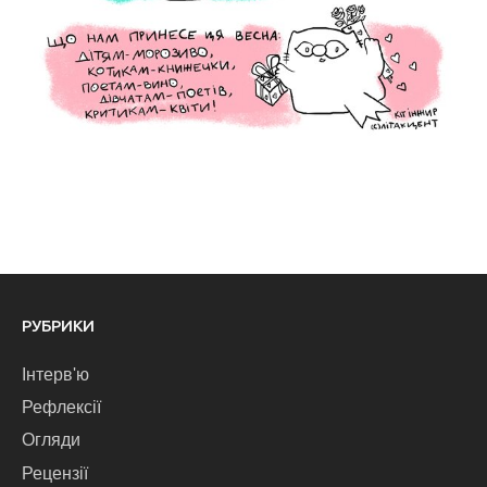
РУБРИКИ
Інтерв'ю
Рефлексії
Огляди
Рецензії