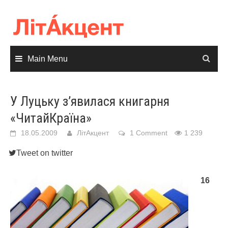
Skip
to
content
Main Menu
У Луцьку з’явилася книгарня
«ЧитайКраїна»
18.05.2009
ЛітАкцент
1 Comment
1 239
Tweet on twitter
16