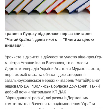
травня в Луцьку відкрилася перша книгарня
“ЧитайКраїна”, девіз якої є — “Книга за ціною
видавця”.
Урочисте відкриття відбулося за участю віце-прем’єр-
міністра України Івана Васюника, т.в.о. голови
Держкомтелерадіо України Анатолія Мураховського,
перших осіб міста та області.
Ідею створення
загальноукраїнської мережі книгарень “ЧитайКраїна”
ініцювало ВАТ “Волинська обласна друкарня”. Такий
добрий почин підтримала КП ДАК
“Укрвидавполіграфія”, які разом із Державним
комітетом телебачення та радіомовлення України