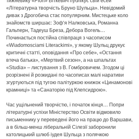
тижневику «Pion» Віткевич публікує свій есей
«Літературна творчість Бруно Шульца». Невідомий
дивак з Дрогобича стає популярним. Мистецьке коло
знайомств ширшає: Зоф‘я Налковська, Романна
Гальперн, Тадеуш Бреза, Дебора Вогель…
Починається постійна співпраця з часописом
«Wiadomosciami Literackimi», у якому Шульц друкує
критичні статті, оповідання «Про себе», «Остання
втеча батька», «Мертвий сезон», а на шпальтах
«Studia» – листування з В. Гомбровичем. Згодом ці
розрізнені й розкидані по часописах малі наративи
згуртуються під тугою палітуркою книжок «Цинамонові
крамниці» та «Санаторію під Клепсидрою».
Час ущільнений творчістю, і початок кінця… Попри
літературні успіхи Міністерство Освіти відмовило
письменнику у переведені його на працю до Варшави,
а в більш-менш ліберальній Сілезії заборонили
католицький шлюб іудея Шульца з полячкою