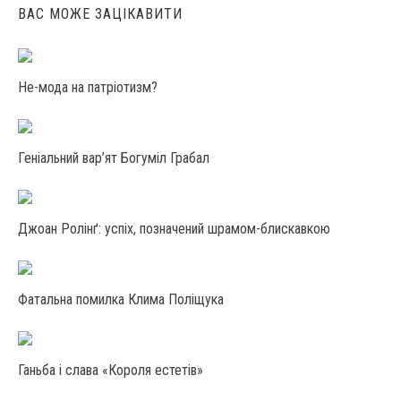
ВАС МОЖЕ ЗАЦІКАВИТИ
Не-мода на патріотизм?
Геніальний вар’ят Богуміл Грабал
Джоан Ролінґ: успіх, позначений шрамом-блискавкою
Фатальна помилка Клима Поліщука
Ганьба і слава «Короля естетів»