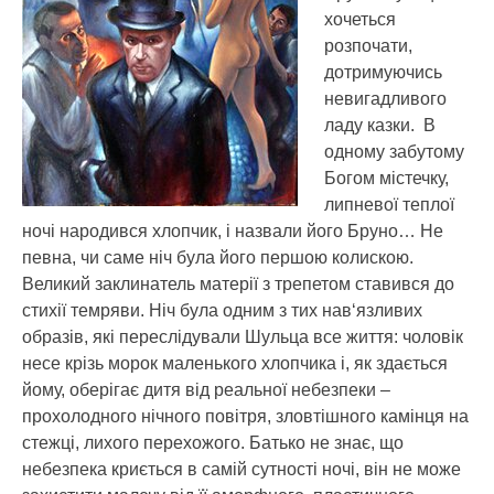
хочеться
розпочати,
дотримуючись
невигадливого
ладу казки. В
одному забутому
Богом містечку,
липневої теплої
ночі народився хлопчик, і назвали його Бруно… Не
певна, чи саме ніч була його першою колискою.
Великий заклинатель матерії з трепетом ставився до
стихії темряви. Ніч була одним з тих нав‘язливих
образів, які переслідували Шульца все життя: чоловік
несе крізь морок маленького хлопчика і, як здається
йому, оберігає дитя від реальної небезпеки –
прохолодного нічного повітря, зловтішного камінця на
стежці, лихого перехожого. Батько не знає, що
небезпека криється в самій сутності ночі, він не може