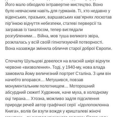
Його мало обходило інтравертне мистецтво. Воно
було невчасним навіть для гурманів. Ті, хто недавно у
віденських, празьких, варшавських кав‘ярнях лоскотав
пір‘їнкою відчуття небезпеки, статеві перверсії та
загравав із танатосом, тепер виглядали
розгубленими… Війна, мов туша великого звіра,
розклалась у всій своїй гіпнотизуючій потворності.
Вона назавжди змінила обличчя старої доброї Європи.
Спочатку Шульцові довелося на власній шкірі відчути
червоне «визволення». Тоді, у 1940-му, нова влада
замовила йому величезний портрет Сталіна. З цим він
начебто впорався… Метушився, повзав
монументальним полотнищем… Моторошний
абсурдний сюжет! Художник, наче муха, в холодному
оці тирана… Хтозна, можливо задля підсилення
природи речей автор графічної серії «Ідолопоклонна
Книга», волів би взути вождя у кришталеві жіночі