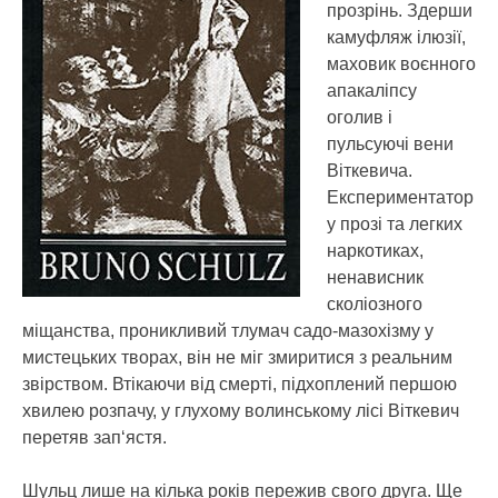
прозрінь. Здерши
камуфляж ілюзії,
маховик воєнного
апакаліпсу
оголив і
пульсуючі вени
Віткевича.
Експериментатор
у прозі та легких
наркотиках,
ненависник
сколіозного
міщанства, проникливий тлумач садо-мазохізму у
мистецьких творах, він не міг змиритися з реальним
звірством. Втікаючи від смерті, підхоплений першою
хвилею розпачу, у глухому волинському лісі Віткевич
перетяв зап‘ястя.
Шульц лише на кілька років пережив свого друга. Ще