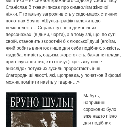
мештики – як символ крижаного садизму. Свого часу
Станіслав Віткевич писав про символізм жіночої
ніжки, її тотальну загрозливість у садо-мазохістичних
полотнах Бруно: «Шульц-графік належить до
демонологів… Справа тут не в демонічних
персонажах (відьми, чорти), а в тому злі, що, по суті
своїй, становить зворотній бік людської душі (егоїзм,
який робить виняток лише для себе подібних, хижість,
жадоба, хтивість, садизм, жорстокість, бажання влади,
пригнічування тих, хто оточує), крізь яку лише
внаслідок потужних зусиль проростають інші,
благородніші якості, які, щоправда, у початковій формі
можна помітити навіть у тварин…»
Мабуть,
наприкінці
сорокових було
вже надто пізно
для подібних