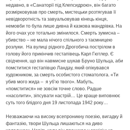
недавно, в «Санаторії під Клепсидрою», він багато
розмірковував про смерть, мистецьки розтягував її
невідворотність та завуальовував кінець кінця,
немовби то була лише дивна й казкова мандрівка. На
його очах усе тотально змінилося. Смерть зумисна –
убивство – не мала нічого спільного з таємницею
розлуки. На вулиці рідного Дрогобича пострілом в
голову його прикінчив гестапівець Карл Гютлер. Є
свідчення, що він навмисне шукав Бруно Шульца, аби
помститися гестапівцю Ландау, який опікувався
художником, за смерть особистого стоматолога. «Ти
убив мого жида – я уб‘ю твого». Мабуть,
«помститися» не зовсім точне слово. Радше
«насолити», зіпсувати настрій… Це краще виповнює
суть того блідого дня 19 листопада 1942 року…
Незважаючи на високу всепроникну поезію, вигадку й
фантазію, твори Шульца лишаються на диво