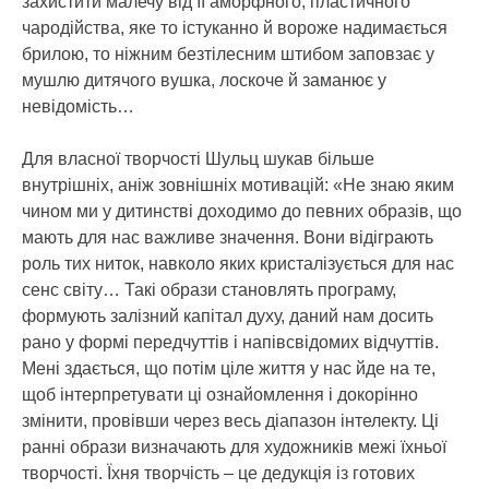
захистити малечу від її аморфного, пластичного
чародійства, яке то істуканно й вороже надимається
брилою, то ніжним безтілесним штибом заповзає у
мушлю дитячого вушка, лоскоче й заманює у
невідомість…
Для власної творчості Шульц шукав більше
внутрішніх, аніж зовнішніх мотивацій: «Не знаю яким
чином ми у дитинстві доходимо до певних образів, що
мають для нас важливе значення. Вони відіграють
роль тих ниток, навколо яких кристалізується для нас
сенс світу… Такі образи становлять програму,
формують залізний капітал духу, даний нам досить
рано у формі передчуттів і напівсвідомих відчуттів.
Мені здається, що потім ціле життя у нас йде на те,
щоб інтерпретувати ці ознайомлення і докорінно
змінити, провівши через весь діапазон інтелекту. Ці
ранні образи визначають для художників межі їхньої
творчості. Їхня творчість – це дедукція із готових