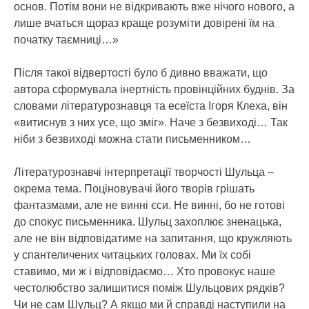
основ. Потім вони не відкривають вже нічого нового, а
лише вчаться щораз краще розуміти довірені їм на
початку таємниці…»
Після такої відвертості було б дивно вважати, що
автора сформувала інертність провінційних буднів. За
словами літературознавця та есеїста Ігоря Клеха, він
«витиснув з них усе, що зміг». Наче з безвиході… Так
ніби з безвиході можна стати письменником…
Літературознавчі інтерпретації творчості Шульца –
окрема тема. Поціновувачі його творів грішать
фантазмами, але не винні єси. Не винні, бо не готові
до спокус письменника. Шульц захоплює зненацька,
але не він відповідатиме на запитання, що кружляють
у спантеличених читацьких головах. Ми їх собі
ставимо, ми ж і відповідаємо… Хто провокує наше
честолюбство залишитися поміж Шульцових рядків?
Чи не сам Шульц? А якщо ми й справді наступили на