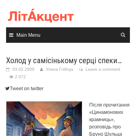
Skip
to
content
Main Menu
Холод у самісінькому серці спеки…
03.02.2009
Уляна Глібчук
Leave a comment
2 072
Tweet on twitter
Після прочитання
«Цинамонових
крамниць»,
розповідь про
Бруно Шульца