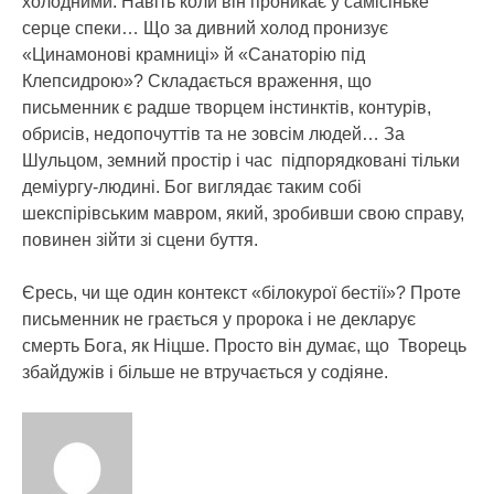
холодними. Навіть коли він проникає у самісіньке
серце спеки… Що за дивний холод пронизує
«Цинамонові крамниці» й «Санаторію під
Клепсидрою»? Складається враження, що
письменник є радше творцем інстинктів, контурів,
обрисів, недопочуттів та не зовсім людей… За
Шульцом, земний простір і час підпорядковані тільки
деміургу-людині. Бог виглядає таким собі
шекспірівським мавром, який, зробивши свою справу,
повинен зійти зі сцени буття.
Єресь, чи ще один контекст «білокурої бестії»? Проте
письменник не грається у пророка і не декларує
смерть Бога, як Ніцше. Просто він думає, що Творець
збайдужів і більше не втручається у содіяне.