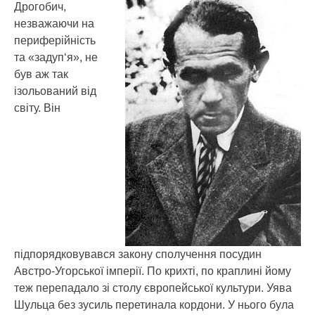
Дрогобич,
незважаючи на
периферійність
та «задуп‘я», не
був аж так
ізольований від
світу. Він
підпорядковувався закону сполучення посудин
Австро-Угорської імперії. По крихті, по краплині йому
теж перепадало зі столу європейської культури. Уява
Шульца без зусиль перетинала кордони. У нього була