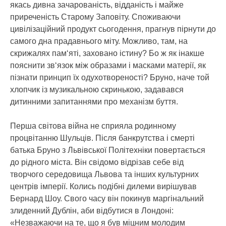
якась дивна зачарованість, відданість і майже
приреченість Старому Заповіту. Споживаючи
цивілізаційний продукт сьогодення, прагнув пірнути до
самого дна прадавнього міту. Можливо, там, на
скрижалях пам‘яті, заховано істину? Бо ж як інакше
пояснити зв‘язок між образами і масками матерії, як
пізнати принцип їх одухотвореності? Бруно, наче той
хлопчик із музикальною скринькою, задавався
дитинними запитаннями про механізм буття.
Перша світова війна не сприяла родинному
процвітанню Шульців. Після банкрутства і смерті
батька Бруно з Львівської Політехніки повертається
до рідного міста. Він свідомо відрізав себе від
творчого середовища Львова та інших культурних
центрів імперії. Колись подібні дилеми вирішував
Бернард Шоу. Свого часу він покинув маргінальний
злиденний Дублін, аби відбутися в Лондоні:
«Незважаючи на те, що я був міцним молодим