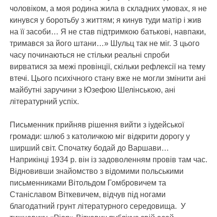
чоловіком, а моя родина жила в складних умовах, я не
кинувся у боротьбу з життям; я кинув туди матір і жив
на її засоби… Я не став підтримкою батькові, навпаки,
тримався за його штани…» Шульц так не міг. З цього
часу починаються не стільки реальні спроби
вирватися за межі провінції, скільки рефлексії на тему
втечі. Цього психічного стану вже не могли змінити ані
майбутні заручини з Юзефою Шелінською, ані
літературний успіх.
Письменник прийняв рішення вийти з іудейської
громади: шлюб з католичкою міг відкрити дорогу у
ширший світ. Спочатку бодай до Варшави…
Наприкінці 1934 р. він із задоволенням провів там час.
Відновивши знайомство з відомими польськими
письменниками Вітольдом Гомбровичем та
Станіславом Віткевичем, відчув під ногами
благодатний грунт літературного середовища. У