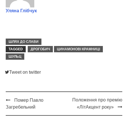
Уляна Глібчук
ШЛЯХ ДО СЛАВИ
TAGGED
ДРОГОБИЧ
ЦИНАМОНОВІ КРАМНИЦІ
ШУЛЬЦ
Tweet on twitter
Положення про премію
Помер Павло
Post
Загребельний
«ЛітАкцент року»
navigation