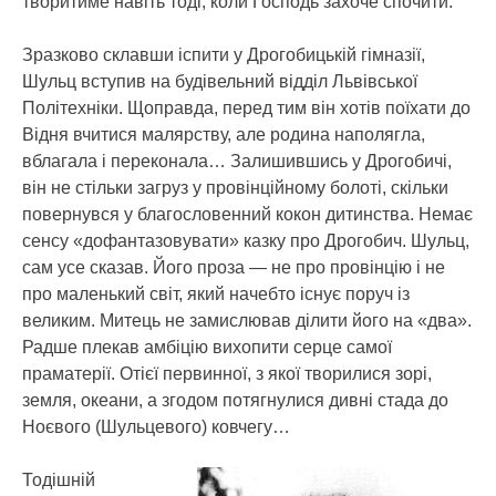
творитиме навіть тоді, коли Господь захоче спочити.
Зразково склавши іспити у Дрогобицькій гімназії,
Шульц вступив на будівельний відділ Львівської
Політехніки. Щоправда, перед тим він хотів поїхати до
Відня вчитися малярству, але родина наполягла,
вблагала і переконала… Залишившись у Дрогобичі,
він не стільки загруз у провінційному болоті, скільки
повернувся у благословенний кокон дитинства. Немає
сенсу «дофантазовувати» казку про Дрогобич. Шульц,
сам усе сказав. Його проза — не про провінцію і не
про маленький світ, який начебто існує поруч із
великим. Митець не замислював ділити його на «два».
Радше плекав амбіцію вихопити серце самої
праматерії. Отієї первинної, з якої творилися зорі,
земля, океани, а згодом потягнулися дивні стада до
Ноєвого (Шульцевого) ковчегу…
Тодішній