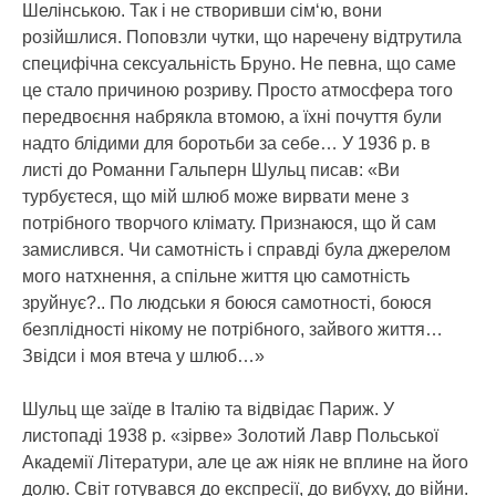
Шелінською. Так і не створивши сім‘ю, вони
розійшлися. Поповзли чутки, що наречену відтрутила
специфічна сексуальність Бруно. Не певна, що саме
це стало причиною розриву. Просто атмосфера того
передвоєння набрякла втомою, а їхні почуття були
надто блідими для боротьби за себе… У 1936 р. в
листі до Романни Гальперн Шульц писав: «Ви
турбуєтеся, що мій шлюб може вирвати мене з
потрібного творчого клімату. Признаюся, що й сам
замислився. Чи самотність і справді була джерелом
мого натхнення, а спільне життя цю самотність
зруйнує?.. По людськи я боюся самотності, боюся
безплідності нікому не потрібного, зайвого життя…
Звідси і моя втеча у шлюб…»
Шульц ще заїде в Італію та відвідає Париж. У
листопаді 1938 р. «зірве» Золотий Лавр Польської
Академії Літератури, але це аж ніяк не вплине на його
долю. Світ готувався до експресії, до вибуху, до війни.