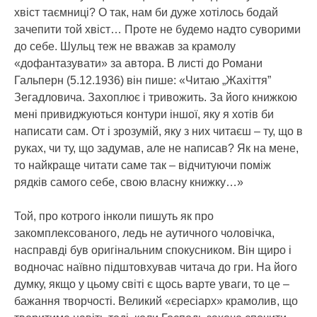
хвіст таємниці? О так, нам би дуже хотілось бодай
зачепити той хвіст… Проте не будемо надто суворими
до себе. Шульц теж не вважав за крамолу
«дофантазувати» за автора. В листі до Романи
Гальперн (5.12.1936) він пише: «Читаю „Жахіття”
Зегадловича. Захоплює і тривожить. За його книжкою
мені привиджуються контури іншої, яку я хотів би
написати сам. От і зрозумій, яку з них читаєш – ту, що в
руках, чи ту, що задумав, але не написав? Як на мене,
то найкраще читати саме так – відчитуючи поміж
рядків самого себе, свою власну книжку…»
Той, про котрого інколи пишуть як про
закомплексованого, ледь не аутичного чоловічка,
насправді був оригінальним спокусником. Він щиро і
водночас наївно підштовхував читача до гри. На його
думку, якщо у цьому світі є щось варте уваги, то це –
бажання творчості. Великий «єресіарх» крамолив, що