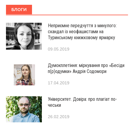
БЛОГИ
Неприємне передчуття з минулого:
скандал із неофашистами на
Туринському книжковому ярмарку
09.05.2019
Думокплетіння: міркування про «Бесіди
п(р)одумки» Андрія Содомори
17.04.2019
Університет. Довіра: про плагіат по-
чеськи
26.02.2019