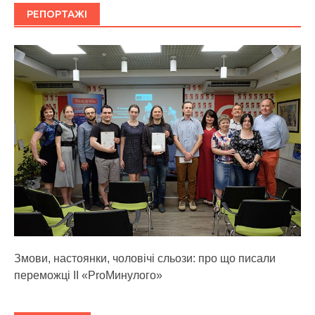
РЕПОРТАЖІ
Змови, настоянки, чоловічі сльози: про що писали
переможці ІІ «ProМинулого»