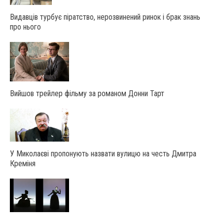
Видавців турбує піратство, нерозвинений ринок і брак знань
про нього
Вийшов трейлер фільму за романом Донни Тарт
У Миколаєві пропонують назвати вулицю на честь Дмитра
Креміня