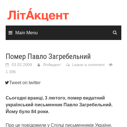
Skip
to
content
Main Menu
Помер Павло Загребельний
03.02.2009
ЛітАкцент
Leave a comment
1 396
Tweet on twitter
Сьогодні вранці, 3 лютого, помер видатний
український письменник Павло Загребельний.
Йому було 84 роки.
Про це повідомили у Спілці письменників України.