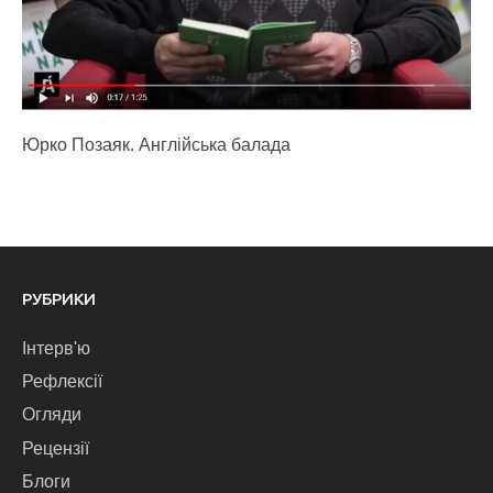
Юрко Позаяк. Англійська балада
РУБРИКИ
Інтерв'ю
Рефлексії
Огляди
Рецензії
Блоги