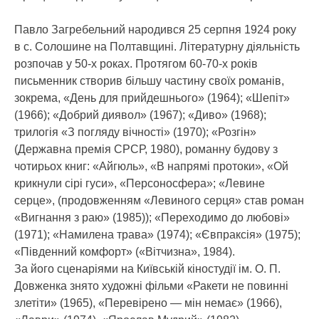
Павло Загребельний народився 25 серпня 1924 року
в с. Солошине на Полтавщині. Літературну діяльність
розпочав у 50-х роках. Протягом 60-70-х років
письменник створив більшу частину своїх романів,
зокрема, «День для прийдешнього» (1964); «Шепіт»
(1966); «Добрий диявол» (1967); «Диво» (1968);
трилогія «З погляду вічності» (1970); «Розгін»
(Державна премія СРСР, 1980), романну будову з
чотирьох книг: «Айгюль», «В напрямі протоки», «Ой
крикнули сірі гуси», «Персоносфера»; «Левине
серце», (продовженням «Левиного серця» став роман
«Вигнання з раю» (1985)); «Переходимо до любові»
(1971); «Намилена трава» (1974); «Євпраксія» (1975);
«Південний комфорт» («Вітчизна», 1984).
За його сценаріями на Київській кіностудії ім. О. П.
Довженка знято художні фільми «Ракети не повинні
злетіти» (1965), «Перевірено — мін немає» (1966),