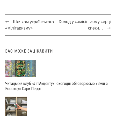
Холод у самісінькому серці
Шляхом українського
Post
«мілітаризму»
спеки…
navigation
ВАС МОЖЕ ЗАЦІКАВИТИ
Читацький клуб «ЛітАкценту»: сьогодні обговорюємо «Змій з
Ессексу» Сари Перрі