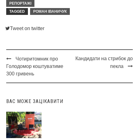
РЕПОРТАЖІ
TAGGED
РОМАН ІВАНИЧУК
Tweet on twitter
Кандидати на стрибок до
Чотиритомник про
Post
Голодомор коштуватиме
пекла
navigation
300 гривень
ВАС МОЖЕ ЗАЦІКАВИТИ