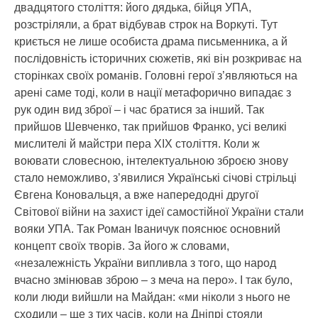
двадцятого століття: його дядька, бійця УПА,
розстріляли, а брат відбував строк на Воркуті. Тут
криється не лише особиста драма письменника, а й
послідовність історичних сюжетів, які він розкриває на
сторінках своїх романів. Головні герої з’являються на
арені саме тоді, коли в нації метафорично випадає з
рук один вид зброї – і час братися за інший. Так
прийшов Шевченко, так прийшов Франко, усі великі
мислителі й майстри пера ХІХ століття. Коли ж
воювати словесною, інтелектуальною зброєю знову
стало неможливо, з’явилися Українські січові стрільці
Євгена Коновальця, а вже напередодні другої
Світової війни на захист ідеї самостійної України стали
вояки УПА. Так Роман Іваничук пояснює основний
концепт своїх творів. За його ж словами,
«незалежність України випливла з того, що народ
вчасно змінював зброю – з меча на перо». І так було,
коли люди вийшли на Майдан: «ми ніколи з нього не
сходили – ще з тих часів, коли на Дніпрі стояли