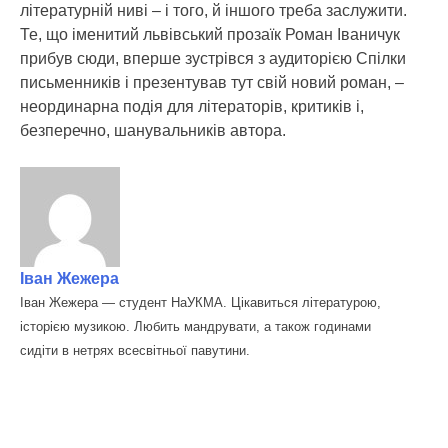
літературній ниві – і того, й іншого треба заслужити.
Те, що іменитий львівський прозаїк Роман Іваничук
прибув сюди, вперше зустрівся з аудиторією Спілки
письменників і презентував тут свій новий роман, –
неординарна подія для літераторів, критиків і,
безперечно, шанувальників автора.
Іван Жежера
Іван Жежера — студент НаУКМА. Цікавиться літературою,
історією музикою. Любить мандрувати, а також годинами
сидіти в нетрях всесвітньої павутини.