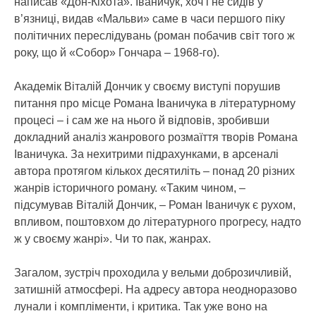
написав «Дон-Кіхота». Іваничук, хоч і не сидів у
в’язниці, видав «Мальви» саме в часи першого піку
політичних переслідувань (роман побачив світ того ж
року, що й «Собор» Гончара – 1968-го).
Академік Віталій Дончик у своєму виступі порушив
питання про місце Романа Іваничука в літературному
процесі – і сам же на нього й відповів, зробивши
докладний аналіз жанрового розмаїття творів Романа
Іваничука. За нехитрими підрахунками, в арсеналі
автора протягом кількох десятиліть – понад 20 різних
жанрів історичного роману. «Таким чином, –
підсумував Віталій Дончик, – Роман Іваничук є рухом,
впливом, поштовхом до літературного прогресу, надто
ж у своєму жанрі». Чи то пак, жанрах.
Загалом, зустріч проходила у вельми доброзичливій,
затишній атмосфері. На адресу автора неодноразово
лунали і компліменти, і критика. Так уже воно на