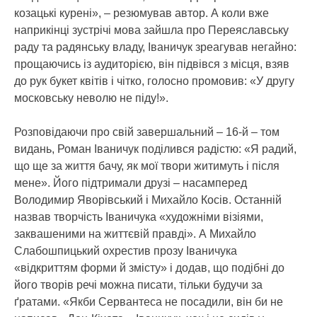
козацькі курені», – резюмував автор. А коли вже
наприкінці зустрічі мова зайшла про Переяславську
раду та радянську владу, Іваничук зреагував негайно:
прощаючись із аудиторією, він підвівся з місця, взяв
до рук букет квітів і чітко, голосно промовив: «У другу
московську неволю не піду!».
Розповідаючи про свій завершальний – 16-й – том
видань, Роман Іваничук поділився радістю: «Я радий,
що ще за життя бачу, як мої твори житимуть і після
мене». Його підтримали друзі – насамперед
Володимир Яворівський і Михайло Косів. Останній
назвав творчість Іваничука «художніми візіями,
заквашеними на життєвій правді». А Михайло
Слабошпицький охрестив прозу Іваничука
«відкриттям форми й змісту» і додав, що подібні до
його творів речі можна писати, тільки будучи за
ґратами. «Якби Сервантеса не посадили, він би не