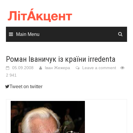
Skip
to
content
Main Menu
Роман Іваничук із країни irredenta
05.09.2008
Іван Жежера
Leave a comment
2 941
Tweet on twitter