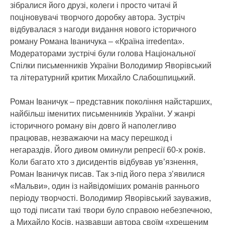
зібралися його друзі, колеги і просто читачі й
поціновувачі творчого доробку автора. Зустріч
відбувалася з нагоди видання нового історичного
роману Романа Іваничука – «Країна irredenta».
Модераторами зустрічі були голова Національної
Спілки письменників України Володимир Яворівський
та літературний критик Михайло Слабошпицький.
Роман Іваничук – представник покоління найстарших,
найбільш іменитих письменників України. У жанрі
історичного роману він довго й наполегливо
працював, незважаючи на масу перешкод і
негараздів. Його дивом оминули репресії 60-х років.
Коли багато хто з дисидентів відбував ув’язнення,
Роман Іваничук писав. Так з-під його пера з’явилися
«Мальви», один із найвідоміших романів раннього
періоду творчості. Володимир Яворівський зауважив,
що тоді писати такі твори було справою небезпечною,
а Михайло Косів, назвавши автора своїм «хрещеним