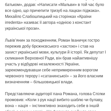
батьком», додав: «Написати «Мальви» в той час було
все одно, що причепити тризуб на лацкан піджака».
Михайло Слабошпицький на сторінках «Країни
irredenta» називає її автора «однією з констант
української прози».
Львів’янин за походженням, Роман Іваничук гостро
пережив добу брєжнєвського «застою» і став на
захист української мови, культури й історії. Як депутат І
скликання Верховної Ради, він брав найактивнішу
участь у відбудові незалежності України,
зарекомендувавши себе непримиренним ворогом
червоного терору і «сатанинської» – за його власним
визначенням – більшовицької влади.
Представляючи аудиторії пана Романа, голова Спілки
промовив: «Коли з рук нації вибито шаблю чи булаву,
вона – нація – інстинктивно знаходить себе в іншій