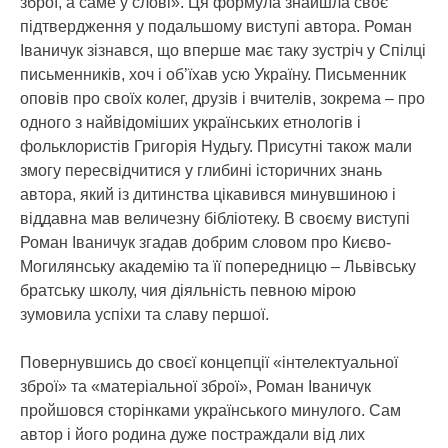
зброї, а саме у слові». Ця формула знайшла своє
підтвердження у подальшому виступі автора. Роман
Іваничук зізнався, що вперше має таку зустріч у Спілці
письменників, хоч і об’їхав усю Україну. Письменник
оповів про своїх колег, друзів і вчителів, зокрема – про
одного з найвідоміших українських етнологів і
фольклористів Григорія Нудьгу. Присутні також мали
змогу пересвідчитися у глибині історичних знань
автора, який із дитинства цікавився минувшиною і
віддавна мав величезну бібліотеку. В своєму виступі
Роман Іваничук згадав добрим словом про Києво-
Могилянську академію та її попередницю – Львівську
братську школу, чия діяльність певною мірою
зумовила успіхи та славу першої.
Повернувшись до своєї концепції «інтелектуальної
зброї» та «матеріальної зброї», Роман Іваничук
пройшовся сторінками українського минулого. Сам
автор і його родина дуже постраждали від лих