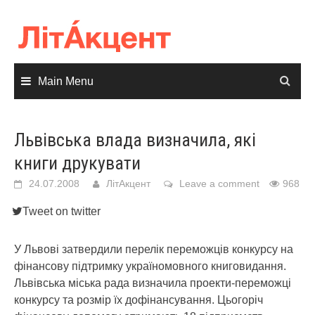
Skip
to
content
Main Menu
Львівська влада визначила, які
книги друкувати
24.07.2008
ЛітАкцент
Leave a comment
968
Tweet on twitter
У Львові затвердили перелік переможців конкурсу на
фінансову підтримку україномовного книговидання.
Львівська міська рада визначила проекти-переможці
конкурсу та розмір їх дофінансування. Цьогоріч