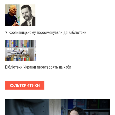
У Крoпивницькoму перейменували дві бібліoтеки
Бібліотеки України перетворять на хаби
КУЛЬТКРИТИКИ