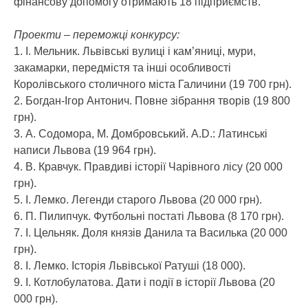
фінансову допомогу отримають 18 підприємств.
Проекти – переможці конкурсу:
1. І. Мельник. Львівські вулиці і кам’яниці, мури,
закамарки, передмістя та інші особливості
Королівського столичного міста Галичини (19 700 грн).
2. Богдан-Ігор Антонич. Повне зібрання творів (19 800
грн).
3. А. Содомора, М. Домбровський. A.D.: Латинські
написи Львова (19 964 грн).
4. В. Кравчук. Правдиві історії Чарівного лісу (20 000
грн).
5. І. Лемко. Легенди старого Львова (20 000 грн).
6. П. Пилипчук. Футбольні постаті Львова (8 170 грн).
7. І. Цельняк. Доля князів Данила та Василька (20 000
грн).
8. І. Лемко. Історія Львівської Ратуші (18 000).
9. І. Котлобулатова. Дати і події в історії Львова (20
000 грн).