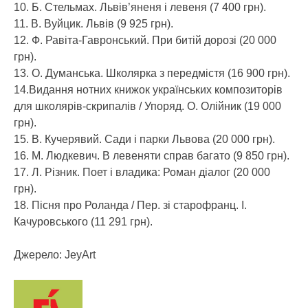
10. Б. Стельмах. Львів’яненя і левеня (7 400 грн).
11. В. Вуйцик. Львів (9 925 грн).
12. Ф. Равіта-Гавронський. При битій дорозі (20 000
грн).
13. О. Думанська. Школярка з передмістя (16 900 грн).
14.Видання нотних книжок українських композиторів
для школярів-скрипалів / Упоряд. О. Олійник (19 000
грн).
15. В. Кучерявий. Сади і парки Львова (20 000 грн).
16. М. Людкевич. В левеняти справ багато (9 850 грн).
17. Л. Різник. Поет і владика: Роман діалог (20 000
грн).
18. Пісня про Роланда / Пер. зі старофранц. І.
Качуровського (11 291 грн).
Джерело: JeyArt