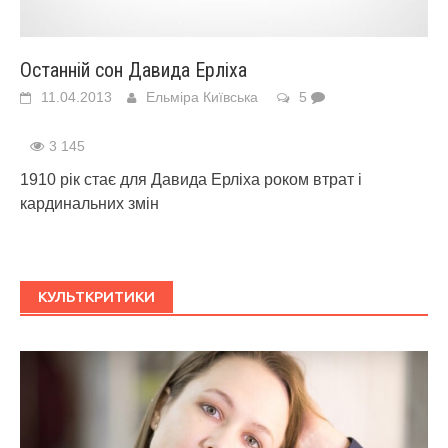
Останній сон Давида Ерліха
11.04.2013
Ельміра Київська
5
3 145
1910 рік стає для Давида Ерліха роком втрат і
кардинальних змін
КУЛЬТКРИТИКИ