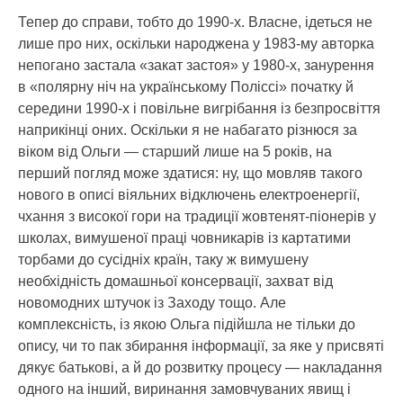
Тепер до справи, тобто до 1990-х. Власне, ідеться не
лише про них, оскільки народжена у 1983-му авторка
непогано застала «закат застоя» у 1980-х, занурення
в «полярну ніч на українському Поліссі» початку й
середини 1990-х і повільне вигрібання із безпросвіття
наприкінці оних. Оскільки я не набагато різнюся за
віком від Ольги — старший лише на 5 років, на
перший погляд може здатися: ну, що мовляв такого
нового в описі віяльних відключень електроенергії,
чхання з високої гори на традиції жовтенят-піонерів у
школах, вимушеної праці човникарів із картатими
торбами до сусідніх країн, таку ж вимушену
необхідність домашньої консервації, захват від
новомодних штучок із Заходу тощо. Але
комплексність, із якою Ольга підійшла не тільки до
опису, чи то пак збирання інформації, за яке у присвяті
дякує батькові, а й до розвитку процесу — накладання
одного на інший, виринання замовчуваних явищ і