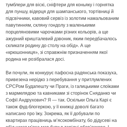
тумблери для віскі, сніфтери для коньяку і горнятка
для пуншу, відерця для шампанського, тортівниці й
підсвічники, кавовий сервіз із золотим намальованим
павутинням, скляну гондолу з маленькими
порцеляновими чарочками різних кольорів, а ще
ажурний кришталевий дзвоник, яким передбачалось
скликати родину до столу на обід». А ще
«крюшонниця», зі справжнім призначенням якої
родина не розібралася досі.
Ви почули, як конкурує пафосна радянська показуха,
привезена нерідко з перебування у притлумлених
СРСРом Будапешту чи Праги, із галицькими слоїками
з мармелядою та кавниками зі сторінок Сняданко чи
Софії Андрухович? Я — так. Оскільки Ольга Карі є
також фуд-блогеркою, у її книжці доволі багато
написано про їжу. Зокрема, як її добували по
квартирах працівниць м’ясокомбінату, бо дідусеві на