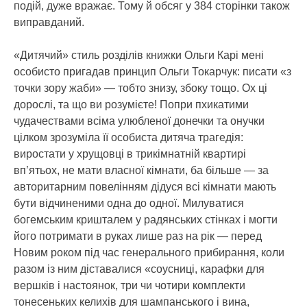
подій, дуже вражає. Тому й обсяг у 384 сторінки також
виправданий.
«Дитячий» стиль розділів книжки Ольги Карі мені
особисто пригадав принцип Ольги Токарчук: писати «з
точки зору жаби» — тобто знизу, збоку тощо. Ох ці
дорослі, та що ви розумієте! Попри пхикатими
чудачествами всіма улюбленої донечки та онучки
цілком зрозуміла її особиста дитяча трагедія:
виростати у хрущовці в трикімнатній квартирі
вп’ятьох, не мати власної кімнати, ба більше — за
авторитарним повелінням дідуся всі кімнати мають
бути відчиненими одна до одної. Милуватися
богемським кришталем у радянських стінках і могти
його потримати в руках лише раз на рік — перед
Новим роком під час генерального прибирання, коли
разом із ним діставалися «соусниці, карафки для
вершків і настоянок, три чи чотири комплекти
тонесеньких келихів для шампанського і вина,