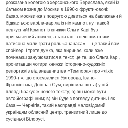
розказана колегою з херсонського Берислава, який із
батьком возив до Москви в 1990-х фрукти-овочі:
базар, москвичка з подругою дивиться на баклажани й
бідкається: варіла-варіла із ніх кампот, ну таакой
невкусний! Компот із книжки Ольги Карі був
присмачений аличею, а закатані з нею шматочки
патисона мали грати роль «ананаса» — це такий вам
спойлер. І третя думка, яка виринає, коли вже
починаєш занурюватися в текст, це те, що Ольга Карі,
прочитавши чотири книжки історично-художніх
репортажів від видавництва «Темпора» про «ліхіє
1990-ті», що стосувалися Ужгорода, Івано-
Франківська, Дніпра і Сум, вирішила що: а) у цій
плеяді бракує жіночого тексту; б) він може бути
автобіографічним; в) він буде з погляду дитини. І як
база — Чернігів, такий насправді маловідомий
українцям обласний центр, транзитний лише до
сусідньої Білорусі.