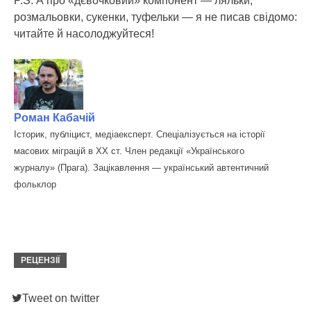
P.S. А про «дєвочковий» компонент — ляльки,
розмальовки, сукенки, туфельки — я не писав свідомо:
читайте й насолоджуйтеся!
Роман Кабачій
Історик, публіцист, медіаексперт. Спеціалізується на історії
масових міграцій в ХХ ст. Член редакції «Українського
журналу» (Прага). Зацікавлення — український автентичний
фольклор
РЕЦЕНЗІЇ
Tweet on twitter