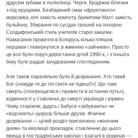
дідусем зубами в поліклініці. Черги. Крадіжки білизни
з-під хрущовки. Безбарвний смак «фруктового»
морозива, юпі замість компоту, брикетики Маггі замість
бульйону. Збирання по сусідах грошей на похорон.
Солдафонський стиль учителів старої закалки.
Намагання провезти в Білорусь кілька пляшок
перцівки і повернутися зі жменею «зайчиків». Просто
це все було поруч доростання дітей 1990-х, і з їхнього
боку було радше зачудованим спогляданням.
Але також паралельно було й дозрівання. Хто такий
Бог («нікуди ти до тої секти не підеш!!»). Що таке
смерть («попрощатися і провести в останню путь»),
відмінності у ставленні до смерті українців і вірмен.
Чому, старіючи, дідусь і бабуся «забувають» чи
«відсіюють» щоразу більше друзів. Фізичне
дозрівання — цілий розділ присвячено «жіночим
дням» та еволюції прокладок, ставленню до цього
явища в пострадянських школах і взагалі в родинах —