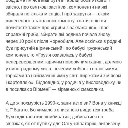
обід шмат м’яса мав бути в тарілці обов’язково. І
звісно, про святкові застілля, компоненти на які
збирали по кілька місяців. І про закрутки — окрім
винесеного в заголовок компоту з патисонів ви
почитаєте також про «гриби з баклажанів», і про
справжні гриби, збирати які родина почала знову
через 10 років після Чорнобиля. Але оскільки в родині
був присутній вірменський і по бабусі грузинський
компонент, то «Грузія озивалась у бабусі
неперевершеним гарячим новорічним сациві, долмою
у виноградному листі, печеним лобіані з волоськими
горіхами та найсмачнішими у світі пиріжками з м’ясом
і картоплею». Відповідно, у родичів у Кисловодську, чи
в посилках з Вірменії — вірменські смаколики.
А де ж похмурість 1990-х, запитаєте ви? Вона у книжці
є, її багато. Бо чимало з описаного вище теж треба
було «діставати», «вибивати», добиватися по
зв’язках, як-от путівку для Олі у Євпаторію, вигризену