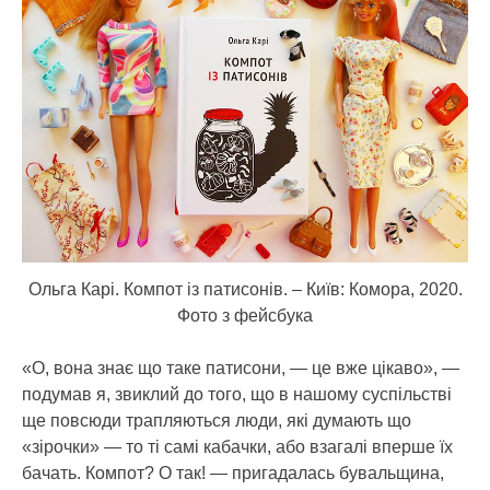
Ольга Карі. Компот із патисонів. – Київ: Комора, 2020.
Фото з фейсбука
«О, вона знає що таке патисони, — це вже цікаво», —
подумав я, звиклий до того, що в нашому суспільстві
ще повсюди трапляються люди, які думають що
«зірочки» — то ті самі кабачки, або взагалі вперше їх
бачать. Компот? О так! — пригадалась бувальщина,