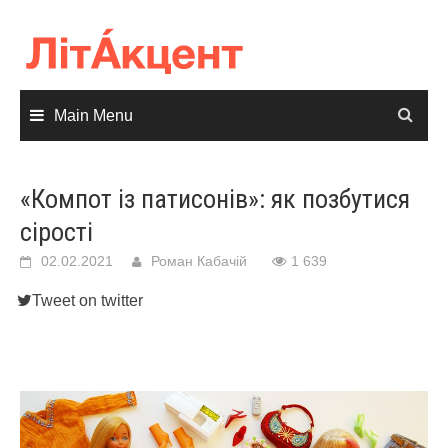
Skip
to
content
Main Menu
«Компот із патисонів»: як позбутися
сірості
02.02.2021
Роман Кабачій
1 639
Tweet on twitter