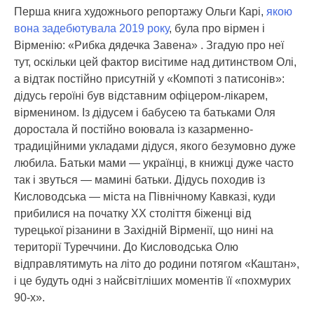
Перша книга художнього репортажу Ольги Карі,
якою
вона задебютувала 2019 року
, була про вірмен і
Вірменію: «Рибка дядечка Завена» . Згадую про неї
тут, оскільки цей фактор висітиме над дитинством Олі,
а відтак постійно присутній у «Компоті з патисонів»:
дідусь героїні був відставним офіцером-лікарем,
вірменином. Із дідусем і бабусею та батьками Оля
доростала й постійно воювала із казарменно-
традиційними укладами дідуся, якого безумовно дуже
любила. Батьки мами — українці, в книжці дуже часто
так і звуться — мамині батьки. Дідусь походив із
Кисловодська — міста на Північному Кавказі, куди
прибилися на початку ХХ століття біженці від
турецької різанини в Західній Вірменії, що нині на
території Туреччини. До Кисловодська Олю
відправлятимуть на літо до родини потягом «Каштан»,
і це будуть одні з найсвітліших моментів її «похмурих
90-х».