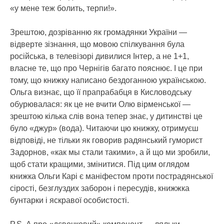
«у мене теж болить, терпи!».
Зрештою, дозріванню як громадянки України —
відверте зізнання, що мовою спілкування була
російська, в телевізорі дивилися Інтер, а не 1+1,
власне те, що про Чернігів багато пояснює. І це при
тому, що книжку написано бездоганною українською.
Ольга визнає, що її прапрабабця в Кисловодську
обурювалася: як це не вчити Олю вірменської —
зрештою кілька слів вона тепер знає, у дитинстві це
було «джур» (вода). Читаючи цю книжку, отримуєш
відповіді, не тільки як говорив радянський гуморист
Задорнов, «как мы стали такими», а й що ми зробили,
щоб стати кращими, змінитися. Під цим оглядом
книжка Ольги Карі є маніфестом проти пострадянської
сірості, безглуздих заборон і пересудів, книжжка
бунтарки і яскравої особистості.