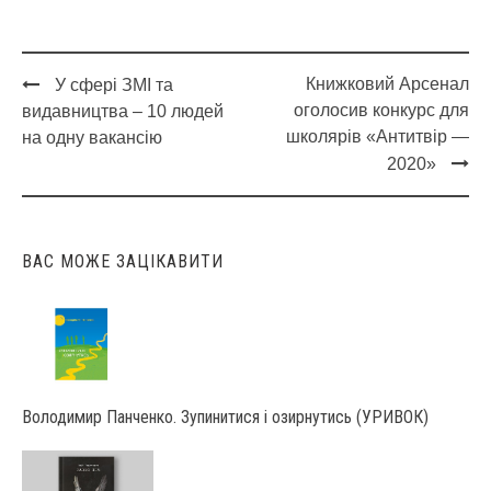
Книжковий Арсенал
У сфері ЗМІ та
Post
оголосив конкурс для
видавництва – 10 людей
navigation
школярів «Антитвір —
на одну вакансію
2020»
ВАС МОЖЕ ЗАЦІКАВИТИ
Володимир Панченко. Зупинитися і озирнутись (УРИВОК)