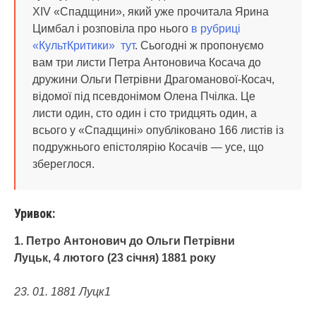
ХІV «Спадщини», який уже прочитала Ярина
Цимбал і розповіла про нього
в рубриці
«КультКритики» тут
. Сьогодні ж пропонуємо
вам три листи Петра Антоновича Косача до
дружини Ольги Петрівни Драгоманової-Косач,
відомої під псевдонімом Олена Пчілка. Це
листи один, сто один і сто тридцять один, а
всього у «Спадщині» опубліковано 166 листів із
подружнього епістолярію Косачів — усе, що
збереглося.
Уривок:
1. Петро Антонович до Ольги Петрівни
Луцьк, 4 лютого (23 січня) 1881 року
23. 01. 1881 Луцк1