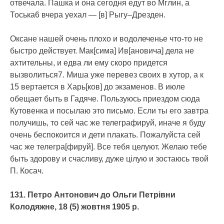
отвечала. Пашка и она сегодня едут во Мглин, а
Тоська6 вчера уехал — [в] Рыгу–Дрезден.
Оксане нашей очень плохо и водолеченье что-то не
быстро действует. Мак[сима] Ив[ановича] дела не
ахтительны, и едва ли ему скоро придется
вызволиться7. Миша уже перевез своих в хутор, а к
15 вертается в Харь[ков] до экзаменов. В июле
обещает быть в Гадяче. Пользуюсь приездом сюда
Кутовенка и посылаю это письмо. Если ты его завтра
получишь, то сей час же телеграфируй, иначе я буду
очень беспокоится и дети плакать. Пожалуйста сей
час же телегра[фируй]. Все тебя целуют. Желаю тебе
быть здорову и счасливу, дуже цілую и зостаюсь твой
П. Косач.
131. Петро Антонович до Ольги Петрівни
Колодяжне, 18 (5) жовтня 1905 р.