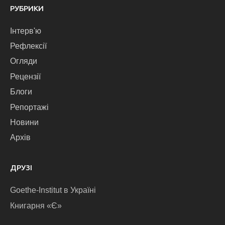
РУБРИКИ
Інтерв'ю
Рефлексії
Огляди
Рецензії
Блоги
Репортажі
Новини
Архів
ДРУЗІ
Goethe-Institut в Україні
Книгарня «Є»