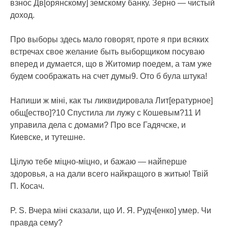
взнос Дв[орянскому] земскому банку. Зерно — чистый
доход.
Про выборы здесь мало говорят, проте я при всяких
встречах свое желание быть выборщиком посуваю
вперед и думается, що в Житомир поедем, а там уже
будем соображать на счет думы9. Ото б була штука!
Напиши ж міні, как ты ликвидировала Лит[ературное]
общ[ество]?10 Спустила ли лужу с Кошевым?11 И
управила дела с домами? Про все Гадячске, и
Киевске, и тутешне.
Цілую тебе міцно-міцно, и бажаю — найперше
здоровья, а на дали всего найкращого в житью! Твій
П. Косач.
P. S. Вчера міні сказали, що И. Я. Рудч[енко] умер. Чи
правда сему?