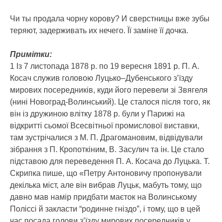
Чи ты продала чорну корову? И сверстницы вже зубы
теряют, задерживать их нечего. Її заміне її дочка.
Примітки:
1 Із 7 листопада 1878 р. по 19 вересня 1891 р. П. А.
Косач служив головою Луцько–Дубенського з’їзду
мирових посередників, куди його перевели зі Звягеля
(нині Новоград-Волинський). Це сталося після того, як
він із дружиною влітку 1878 р. були у Парижі на
відкритті сьомої Всесвітньої промислової виставки,
там зустрічалися з М. П. Драгомановим, відвідували
зібрання з П. Кропоткіним, В. Засулич та ін. Це стало
підставою для переведення П. А. Косача до Луцька. Т.
Скрипка пише, що «Петру Антоновичу пропонували
декілька міст, але він вибрав Луцьк, мабуть тому, що
давно мав намір придбати маєток на Волинському
Поліссі й закласти “родинне гніздо”, і тому, що в цей
час посада голови з’їзду мирових посередників у