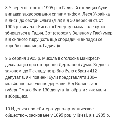
8 У вересні–жовтні 1905 р. в Гадячі й околицях були
випадки захворювання сипним тифом. Леся Українка
в листі до сестри Ольги (Лілі) від 30 вересня ст. ст.
1905 р. писала з Києва: «Тепер тут мама, але хутко
збирається в Гадяч. Зот (сторож у Зеленому Гаю) умер
від сипного тифу (єсть іще спорадичні випадки сеї
хороби в околицях Гадяча)».
9 6 серпня 1905 р. Микола ІІ оголосив маніфест-
декларацію про створення Державної Думи. Згідно з
законом, до її складу потрібно було обрати 412
депутатів, які повинні були представляти 130–
мільйонне населення держави. Від Волинської
губернії мало бути 130 депутатів, обрати яких мали
виборщики.
10 Йдеться про «Литературно-артистическое
общество», засноване у 1895 році у Києві, а в 1905 р.