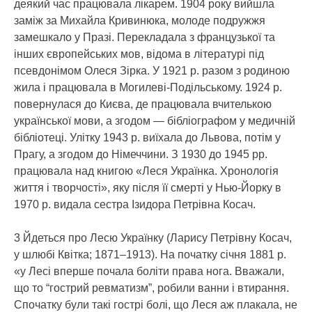
деякий час працювала лікарем. 1904 року вийшла
заміж за Михайла Кривинюка, молоде подружжя
замешкало у Празі. Перекладала з французької та
інших європейських мов, відома в літературі під
псевдонімом Олеся Зірка. У 1921 р. разом з родиною
жила і працювала в Могилеві-Подільському. 1924 р.
повернулася до Києва, де працювала вчителькою
української мови, а згодом — бібліографом у медичній
бібліотеці. Улітку 1943 р. виїхала до Львова, потім у
Прагу, а згодом до Німеччини. З 1930 до 1945 рр.
працювала над книгою «Леся Українка. Хронологія
життя і творчості», яку після її смерті у Нью-Йорку в
1970 р. видала сестра Ізидора Петрівна Косач.
3 Йдеться про Лесю Українку (Ларису Петрівну Косач,
у шлюбі Квітка; 1871–1913). На початку січня 1881 р.
«у Лесі вперше почала боліти права нога. Вважали,
що то “гострий ревматизм”, робили ванни і втирання.
Спочатку були такі гострі болі, що Леся аж плакала, не