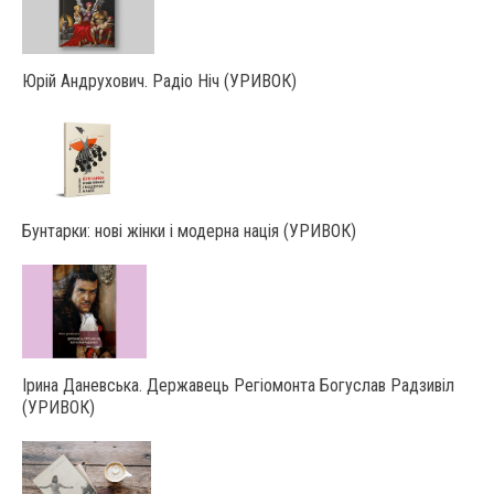
Юрій Андрухович. Радіо Ніч (УРИВОК)
Бунтарки: нові жінки і модерна нація (УРИВОК)
Ірина Даневська. Державець Регіомонта Богуслав Радзивіл
(УРИВОК)