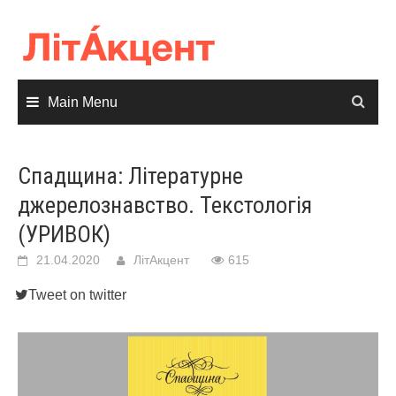
Skip
to
content
Main Menu
Спадщина: Літературне
джерелознавство. Текстологія
(УРИВОК)
21.04.2020
ЛітАкцент
615
Tweet on twitter