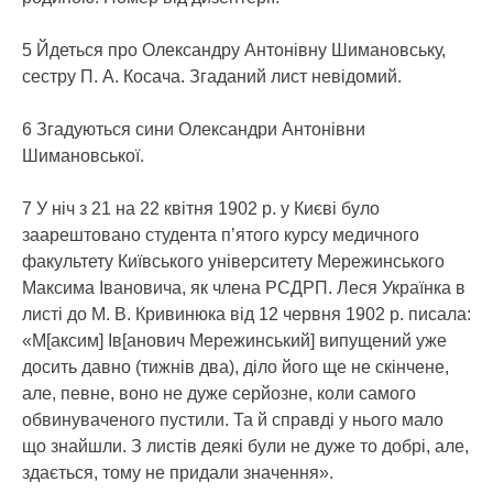
5 Йдеться про Олександру Антонівну Шимановську,
сестру П. А. Косача. Згаданий лист невідомий.
6 Згадуються сини Олександри Антонівни
Шимановської.
7 У ніч з 21 на 22 квітня 1902 р. у Києві було
заарештовано студента п’ятого курсу медичного
факультету Київського університету Мережинського
Максима Івановича, як члена РСДРП. Леся Українка в
листі до М. В. Кривинюка від 12 червня 1902 р. писала:
«М[аксим] Ів[анович Мережинський] випущений уже
досить давно (тижнів два), діло його ще не скінчене,
але, певне, воно не дуже серйозне, коли самого
обвинуваченого пустили. Та й справді у нього мало
що знайшли. З листів деякі були не дуже то добрі, але,
здається, тому не придали значення».