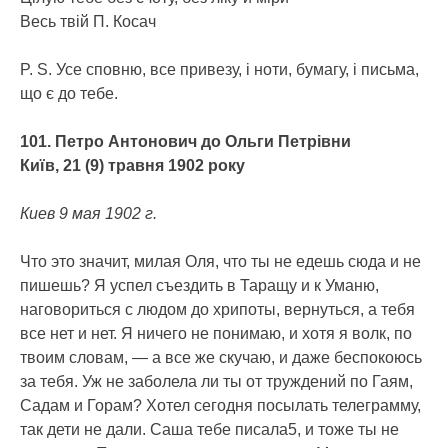
Весь твій П. Косач
P. S. Усе сповню, все привезу, і ноти, бумагу, і письма,
що є до тебе.
101. Петро Антонович до Ольги Петрівни
Київ, 21 (9) травня 1902 року
Киев 9 мая 1902 г.
Что это значит, милая Оля, что ты не едешь сюда и не
пишешь? Я успел съездить в Таращу и к Уманю,
наговориться с людом до хрипоты, вернуться, а тебя
все нет и нет. Я ничего не понимаю, и хотя я волк, по
твоим словам, — а все же скучаю, и даже беспокоюсь
за тебя. Уж не заболела ли ты от труждений по Гаям,
Садам и Горам? Хотел сегодня посылать телеграмму,
так дети не дали. Саша тебе писала5, и тоже ты не