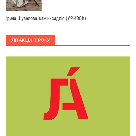
Ірина Шувалова. каміньсадліс (УРИВОК)
ЛІТАКЦЕНТ РОКУ