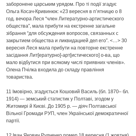
заборонене царським урядом. Про ті події згадує
Ольга Косач-Кривинюк: «23 вересня в п’ятницю о 8
год. вечора Леся “член Литературно-артистического
общества”, мала прибути на екстренне загальне
зібрання “для обсуждения вопросов, связанных с
закрытием общества и ликвидацией дел его”. <…> 30
вересня Леся мала прибути на повторне екстренне
засідання Лит[ературно]-арт[истического] о-ва, що
мало відбутися при всякому числі приявних членів».
Олена Пчілка входила до складу правління
товариства.
11 Імовірно, згадується Кошовий Василь (бл. 1870– бл.
1914) — земський статистик у Полтаві, згодом у
Житомирі й Києві. До 1905 р. — діяч Полтавської
Вільної Громади РУП, член Української демократичної
партії.
12 Іван Якович Рудченко помер 18 вересня (1 жовтня)