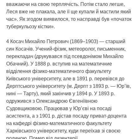
вважаючи на свою терплячість. Потім стало легше,
Леся вже не плакала, але її ще купали й мастили який
час». Як згодом виявилося, то насправді був «початок
туберкульозу кістки».
4 Косач Михайло Петрович (1869–1903) — старший
син Косачів. Учений-фізик, метеоролог, письменник,
перекладач (друкувався під псевдонімом Михайло
Обачний). У 1888 р. вступив на математичние
відділення фізико-математичного факультету
Київського університету, але в 1891 р. перевівся до
Дерптського університету (м. Дерпт з 1893 р. — Юрʼїв,
нині — Тарту), який закінчив у 1894 р. У 1893 р.
одружився з Олександрою Євгеніївною
Судовщиковою. Працював у Юр’єві на посаді
асистента, а з 1901 р. дістав посаду приват-доцента
на кафедрі фізико-математичного факультету
Харківського університету, куди переїхав зі своєю
родиною. Помер від дизентерії.