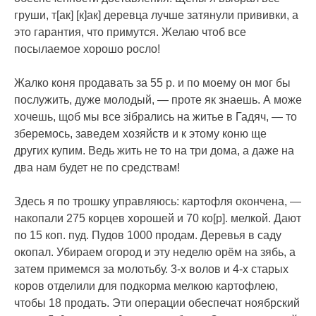
груши, т[ак] [к]ак] деревца лучше затянули прививки, а
это гарантия, что примутся. Желаю чтоб все
посылаемое хорошо росло!
Жалко коня продавать за 55 р. и по моему он мог бы
послужить, дуже молодый, — проте як знаешь. А може
хочешь, щоб мы все зібрались на житье в Гадяч, — то
зберемось, заведем хозяйств и к этому коню ще
других купим. Ведь жить не то на три дома, а даже на
два нам будет не по средствам!
Здесь я по трошку управляюсь: картофля окончена, —
накопали 275 корцев хорошей и 70 ко[р]. мелкой. Дают
по 15 коп. пуд. Пудов 1000 продам. Деревья в саду
окопал. Убираем огород и эту неделю орëм на зябь, а
затем примемся за молотьбу. 3-х волов и 4-х старых
коров отделили для подкорма мелкою картофлею,
чтобы 18 продать. Эти операции обеспечат ноябрский