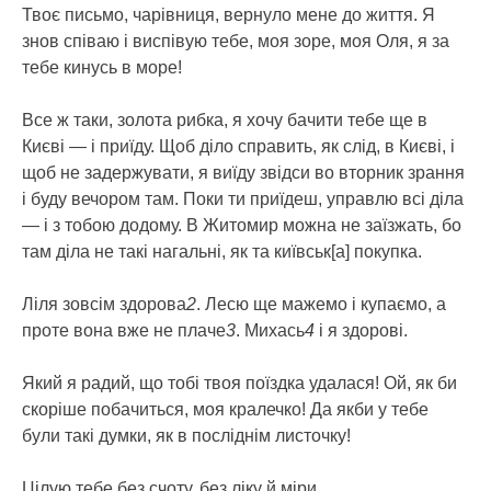
Твоє письмо, чарівниця, вернуло мене до життя. Я
знов співаю і виспівую тебе, моя зоре, моя Оля, я за
тебе кинусь в море!
Все ж таки, золота рибка, я хочу бачити тебе ще в
Києві — і приїду. Щоб діло справить, як слід, в Києві, і
щоб не задержувати, я виїду звідси во вторник зрання
і буду вечором там. Поки ти приїдеш, управлю всі діла
— і з тобою додому. В Житомир можна не заїзжать, бо
там діла не такі нагальні, як та київськ[а] покупка.
Ліля зовсім здорова
2
. Лесю ще мажемо і купаємо, а
проте вона вже не плаче
3
. Михась
4
і я здорові.
Який я радий, що тобі твоя поїздка удалася! Ой, як би
скоріше побачиться, моя кралечко! Да якби у тебе
були такі думки, як в посліднім листочку!
Цілую тебе без счоту, без ліку й міри