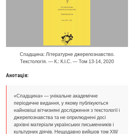
Спадщина: Літературне джерелознавство.
Текстологія. — К.: К.І.С. — Том 13-14, 2020
Анотація:
«Спадщина» — унікальне академічне
періодичне видання, у якому публікуються
найновіші вітчизняні дослідження з текстології і
джерелознавства та не оприлюднені досі
архівні матеріали українських письменників і
культурних діячів. Нещодавно вийшов том ХIIІ/