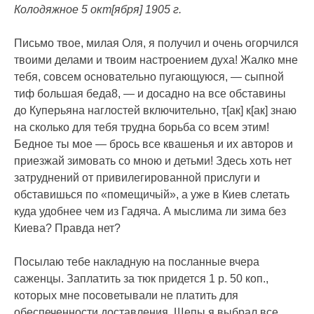
Колодяжное 5 окт[ября] 1905 г.
Письмо твое, милая Оля, я получил и очень огорчился
твоими делами и твоим настроением духа! Жалко мне
тебя, совсем основательно пугающуюся, — сыпной
тиф большая беда8, — и досадно на все обставины
до Куперьяна наглостей включительно, т[ак] к[ак] знаю
на сколько для тебя трудна борьба со всем этим!
Бедное ты мое — брось все квашенья и их авторов и
приезжай зимовать со мною и детьми! Здесь хоть нет
затруднений от привилегированной прислуги и
обставишься по «помещичьій», а уже в Киев слетать
куда удобнее чем из Гадяча. А мыслима ли зима без
Киева? Правда нет?
Посылаю тебе накладную на посланные вчера
саженцы. Заплатить за тюк придется 1 р. 50 коп.,
которых мне посоветывали не платить для
обеспеченности доставления. Щепы я выбрал все