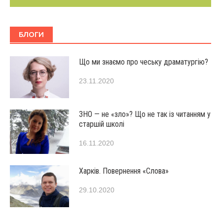
БЛОГИ
Що ми знаємо про чеську драматургію?
23.11.2020
ЗНО — не «зло»? Що не так із читанням у
старшій школі
16.11.2020
Харків. Повернення «Слова»
29.10.2020