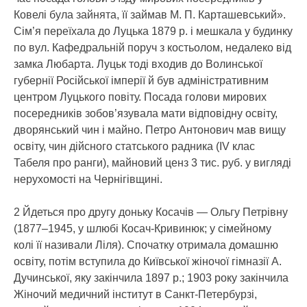
Ковелі була зайнята, її займав М. П. Карташевський».
Сім’я переїхала до Луцька 1879 р. і мешкала у будинку
по вул. Кафедральній поруч з костьолом, недалеко від
замка Любарта. Луцьк тоді входив до Волинської
губернії Російської імперії й був адміністративним
центром Луцького повіту. Посада голови мирових
посередників зобов’язувала мати відповідну освіту,
дворянський чин і майно. Петро Антонович мав вищу
освіту, чин дійсного статського радника (ІV клас
Табеля про ранги), майновий ценз 3 тис. руб. у вигляді
нерухомості на Чернігівщині.
2 Йдеться про другу доньку Косачів — Ольгу Петрівну
(1877–1945, у шлюбі Косач-Кривинюк; у сімейному
колі її називали Ліля). Спочатку отримала домашню
освіту, потім вступила до Київської жіночої гімназії А.
Дучинської, яку закінчила 1897 р.; 1903 року закінчила
Жіночий медичний інститут в Санкт-Петербурзі,