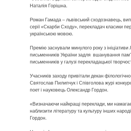
Наталія Горішна.
Роман Гамада – львівський сходознавець, випу
серії «Скарби Сходу», перекладач класики пер
українською мовою.
Премію заснували минулого року з ініціативи 
письменників України задля вшанування пам’
письменників у галузі перекладацької творчост
Учасників заходу привітали декан філологічно
Святослав Пилипчук і Співголова журі конкурс
поет і науковець Олександр Гордон.
«Визначаючи найкращі переклади, ми намага
наблизити літературу та культуру інших народ
Гордон.