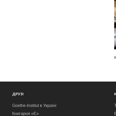
ДРУЗІ
Goethe-Institut в Україні
Книгарня «Є»
E