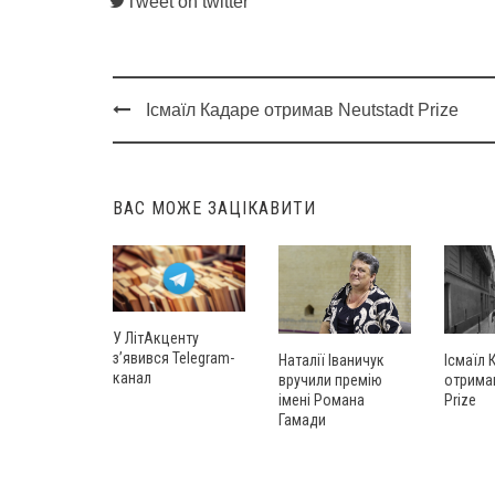
Tweet on twitter
Ісмаїл Кадаре отримав Neutstadt Prize
Post
navigation
ВАС МОЖЕ ЗАЦІКАВИТИ
У ЛітАкценту
з’явився Telegram-
Ісмаїл 
Наталії Іваничук
канал
отримав
вручили премію
Prize
імені Романа
Гамади