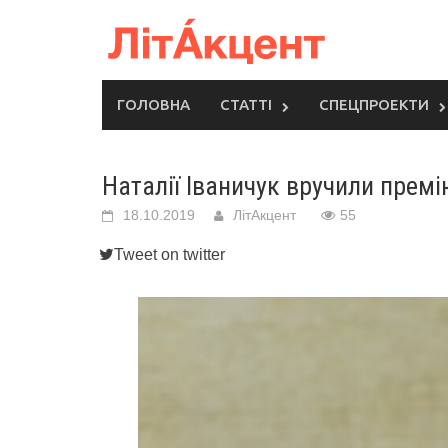
Skip
to
content
ГОЛОВНА
СТАТТІ
СПЕЦПРОЕКТИ
Наталії Іваничук вручили прем
18.10.2019
ЛітАкцент
55
Tweet on twitter