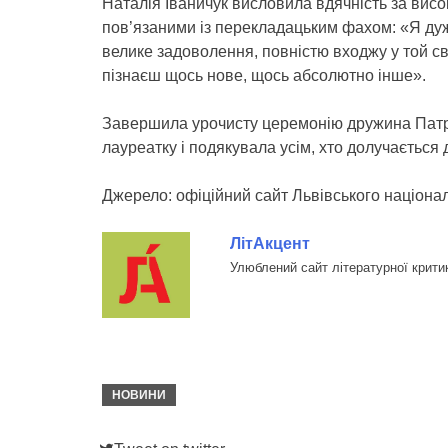
Наталія Іваничук висловила вдячність за висок
пов’язаними із перекладацьким фахом: «Я ду
велике задоволення, повністю входжу у той св
пізнаєш щось нове, щось абсолютно інше».
Завершила урочисту церемонію дружина Патро
лауреатку і подякувала усім, хто долучається
Джерело:
офіційний сайт Львівського націонал
ЛітАкцент
Улюблений сайт літературної крити
НОВИНИ