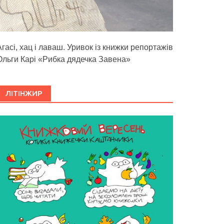
Агасі, хац і лаваш. Уривок із книжки репортажів
Ольги Карі «Рибка дядечка Завена»
ЛІТІНЖИР