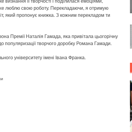
е визнання її творчості і поділилася емоціями,
же люблю свою роботу. Перекладаючи, я отримую
іт, який пропонує книжка. З кожним перекладом ти
на Премії Наталія Гамада, яка привітала цьогорічну
 до популяризації творчого доробку Романа Гамади.
ьного університету імені Івана Франка.
ки