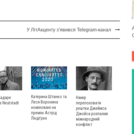
У ЛітАкценту з’явився Telegram-канал
Катерина Штанко та
Кадаре
Намір
Леся Воронина
 Neutstadt
перепоховати
номіновані на
рештки Джеймса
премію Астрід
Джойса розпалив
Ліндґрен
міжнародний
конфлікт