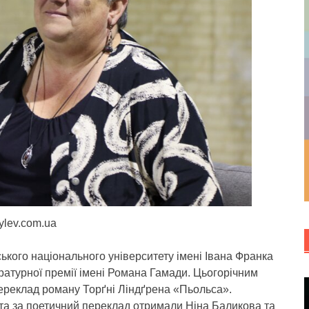
rylev.com.ua
ського національного університету імені Івана Франка
ратурної премії імені Романа Гамади. Цьогорічним
переклад роману Торґні Ліндґрена «Пьольса».
 та за поетичний переклад отримали Ніна Баликова та