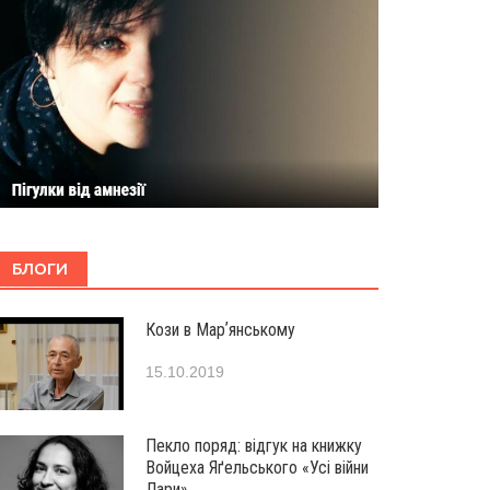
БЛОГИ
Кози в Марʼянському
15.10.2019
Пекло поряд: відгук на книжку
Войцеха Яґельського «Усі війни
Лари»