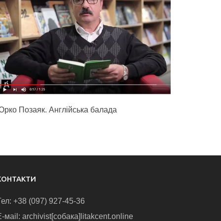
Юрко Позаяк. Англійська балада
КОНТАКТИ
Тел: +38 (097) 927-45-36
-маіl: archivist[собака]litakcent.online