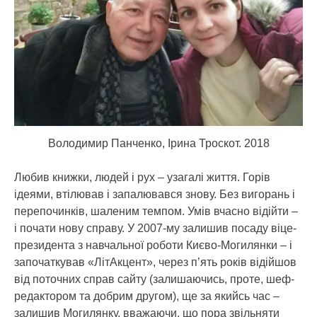
Володимир Панченко, Ірина Троскот. 2018
Любив книжки, людей і рух – узагалі життя. Горів
ідеями, втілював і запалювався знову. Без вигорань і
перепочинків, шаленим темпом. Умів вчасно відійти –
і почати нову справу. У 2007-му залишив посаду віце-
президента з навчальної роботи Києво-Могилянки – і
започаткував «ЛітАкцент», через п’ять років відійшов
від поточних справ сайту (залишаючись, проте, шеф-
редактором та добрим другом), ще за якийсь час –
залишив Могилянку, вважаючи, що пора звільняти