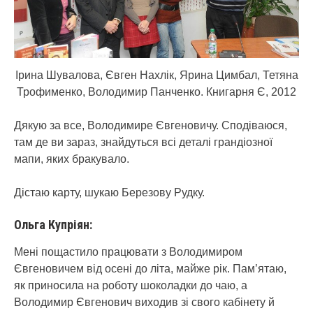
Ірина Шувалова, Євген Нахлік, Ярина Цимбал, Тетяна
Трофименко, Володимир Панченко. Книгарня Є, 2012
Дякую за все, Володимире Євгеновичу. Сподіваюся,
там де ви зараз, знайдуться всі деталі грандіозної
мапи, яких бракувало.
Дістаю карту, шукаю Березову Рудку.
Ольга Купріян:
Мені пощастило працювати з Володимиром
Євгеновичем від осені до літа, майже рік. Пам’ятаю,
як приносила на роботу шоколадки до чаю, а
Володимир Євгенович виходив зі свого кабінету й