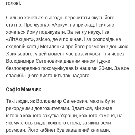
голові.
Сильно хочеться сьогодні перечитати якусь його
статтю. Про журнал «Арку», наприклад. І сильно
хочеться йому подякувати. За теплу науку. І за
«ЛітАкцент», звісно, де я починав. І за розповідь на
сходовій клітці Могилянки про його розмови з донькою
Хвильового: у цей момент час розсунувся – і я через
Володимира Євгеновича дивним чином і дуже
безпосередньо покомунікував із нашими 20-ми. За все
спасибі. Цього вистачить так надовго.
Софія Мамчич:
Такі люди, як Володимир Євгенович, мають бути
рекордними довгожителями. Здається, він знав
історію кожного закутка України, кожного каменя, на
якому хтось сидів, кожного стола, за яким вели
розмови. Його кабінет був завалений книгами,