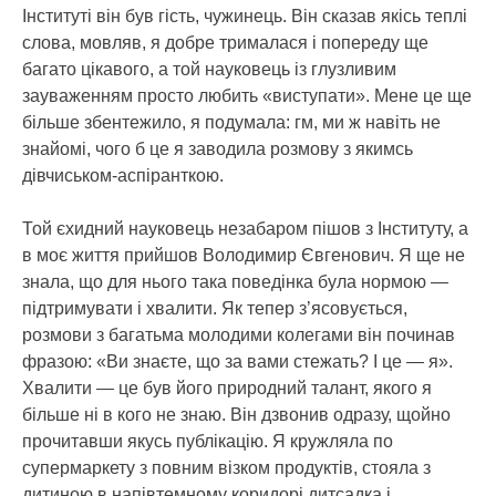
Інституті він був гість, чужинець. Він сказав якісь теплі
слова, мовляв, я добре трималася і попереду ще
багато цікавого, а той науковець із глузливим
зауваженням просто любить «виступати». Мене це ще
більше збентежило, я подумала: гм, ми ж навіть не
знайомі, чого б це я заводила розмову з якимсь
дівчиськом-аспіранткою.
Той єхидний науковець незабаром пішов з Інституту, а
в моє життя прийшов Володимир Євгенович. Я ще не
знала, що для нього така поведінка була нормою —
підтримувати і хвалити. Як тепер з’ясовується,
розмови з багатьма молодими колегами він починав
фразою: «Ви знаєте, що за вами стежать? І це — я».
Хвалити — це був його природний талант, якого я
більше ні в кого не знаю. Він дзвонив одразу, щойно
прочитавши якусь публікацію. Я кружляла по
супермаркету з повним візком продуктів, стояла з
дитиною в напівтемному коридорі дитсадка і