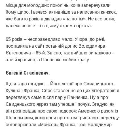
місце для молодших поколінь, хоча заперечували
йому щиро. І взявся активніше за написання книжок,
яке багато років відкладав «на потім». Не все встиг,
далеко не все – і в цьому окрема гіркота.
65 років – несправедливо мало. Учора, до речі,
поставила на сайт останній допис Володимира
Євгеновича – 65-й. Звісно, так вийшло випадково –
але й красиво, а Панченко любив красу.
Євгеній Стасіневич:
Що я зараз згадую… Його лекції про Свидницького,
Куліша і Франка. Своє ставлення до цих літераторів я
переглянув саме після пар у Панченка. Ну а про
Свидницького якраз там уперше і почув. Згадую, як
він розповідав про свою подорож Америкою разом із
Шевельовим, коли вони протягом тривалого переїзду
обговорювали «Мойсея» Франка. Тоді Володимир