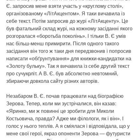
Є. запросив мене взяти участь у «круглому столі»,
організованому «ЛітАкцентом». Я таки вичавила із
себе текст. Потім запросив до журі «ЛітАкценту». Це
був фатальний склад журі, на кожному засіданні якого
розгоралася «боротьба поколінь». І тільки В. Є умів
нас більш-менш примирити. Після одного такого
засідання він того ж таки дня передзвонив і попросив
написати «обґрунтування» для книжки-кандидатки на
«Золоту бульку». Так я вичавила із себе другий текст
про сучукрліт. А В. Є. був абсолютно невтомний,
збираючи довкола сайту різних авторів.
Незабаром В. Є. почав працювати над біографією
Зерова. Тепер, коли ми зустрічалися, він казав:
«Яринко, ми ж повинні це зробити для Миколи
Костьовича, правда? Адже ми філологи, як і він». І
голос у нього теплів. А я сміялася і відповідала, що у
мене свої герої, якраз опоненти Зерова — футуристи