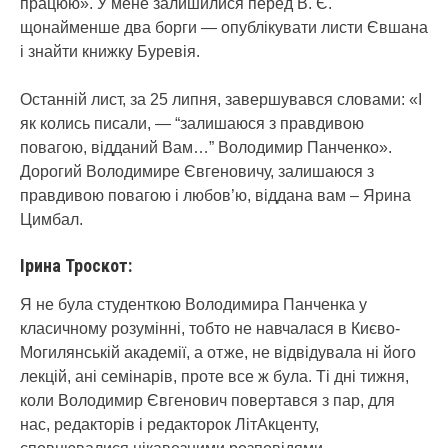
працюю». У мене залишилися перед В. Є.
щонайменше два борги — опублікувати листи Євшана
і знайти книжку Буревія.
Останній лист, за 25 липня, завершувався словами: «І
як колись писали, — “залишаюся з правдивою
повагою, відданий Вам…” Володимир Панченко».
Дорогий Володимире Євгеновичу, залишаюся з
правдивою повагою і любов’ю, віддана вам – Ярина
Цимбал.
Ірина Троскот:
Я не була студенткою Володимира Панченка у
класичному розумінні, тобто не навчалася в Києво-
Могилянській академії, а отже, не відвідувала ні його
лекцій, ані семінарів, проте все ж була. Ті дні тижня,
коли Володимир Євгенович повертався з пар, для
нас, редакторів і редакторок ЛітАкценту,