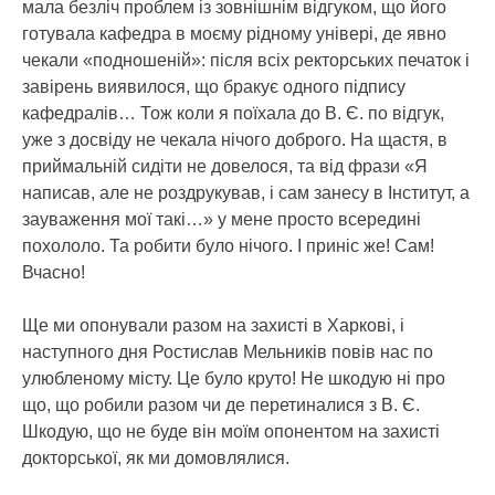
мала безліч проблем із зовнішнім відгуком, що його
готувала кафедра в моєму рідному універі, де явно
чекали «подношеній»: після всіх ректорських печаток і
завірень виявилося, що бракує одного підпису
кафедралів… Тож коли я поїхала до В. Є. по відгук,
уже з досвіду не чекала нічого доброго. На щастя, в
приймальній сидіти не довелося, та від фрази «Я
написав, але не роздрукував, і сам занесу в Інститут, а
зауваження мої такі…» у мене просто всередині
похололо. Та робити було нічого. І приніс же! Сам!
Вчасно!
Ще ми опонували разом на захисті в Харкові, і
наступного дня Ростислав Мельників повів нас по
улюбленому місту. Це було круто! Не шкодую ні про
що, що робили разом чи де перетиналися з В. Є.
Шкодую, що не буде він моїм опонентом на захисті
докторської, як ми домовлялися.