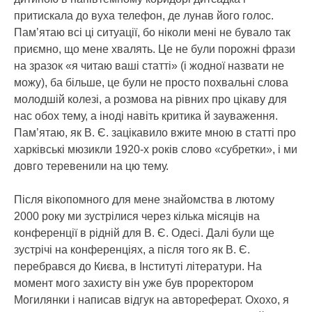
притискала до вуха телефон, де лунав його голос.
Пам’ятаю всі ці ситуації, бо ніколи мені не бувало так
приємно, що мене хвалять. Це не були порожні фрази
на зразок «я читаю ваші статті» (і жодної назвати не
можу), ба більше, це були не просто похвальні слова
молодшій колезі, а розмова на рівних про цікаву для
нас обох тему, а іноді навіть критика й зауваження.
Пам’ятаю, як В. Є. зацікавило вжите мною в статті про
харківські мюзикли 1920-х років слово «субретки», і ми
довго теревенили на цю тему.
Після вікопомного для мене знайомства в лютому
2000 року ми зустрілися через кілька місяців на
конференції в рідній для В. Є. Одесі. Далі були ще
зустрічі на конференціях, а після того як В. Є.
перебрався до Києва, в Інституті літератури. На
момент мого захисту він уже був проректором
Могилянки і написав відгук на автореферат. Охохо, я