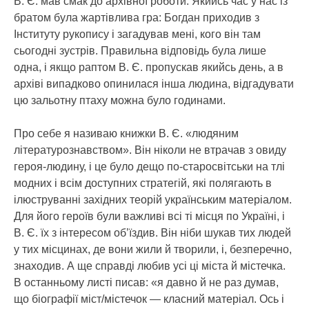
В. Є. мав смак до архівної роботи. Якийсь час у нас із
братом була жартівлива гра: Богдан приходив з
Інституту рукопису і загадував мені, кого він там
сьогодні зустрів. Правильна відповідь була лише
одна, і якщо раптом В. Є. пропускав якийсь день, а в
архіві випадково опинилася інша людина, відгадувати
цю зальотну птаху можна було годинами.
Про себе я називаю книжки В. Є. «людяним
літературознавством». Він ніколи не втрачав з овиду
героя-людину, і це було дещо по-старосвітськи на тлі
модних і всім доступних стратегій, які полягають в
ілюструванні західних теорій українським матеріалом.
Для його героїв були важливі всі ті місця по Україні, і
В. Є. їх з інтересом об’їздив. Він ніби шукав тих людей
у тих місцинах, де вони жили й творили, і, безперечно,
знаходив. А ще справді любив усі ці міста й містечка.
В останньому листі писав: «я давно й не раз думав,
що біографії міст/містечок — класний матеріал. Ось і