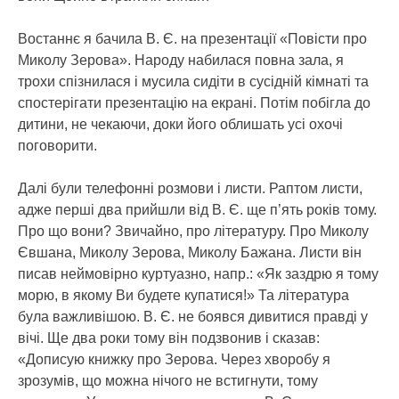
Востаннє я бачила В. Є. на презентації «Повісти про
Миколу Зерова». Народу набилася повна зала, я
трохи спізнилася і мусила сидіти в сусідній кімнаті та
спостерігати презентацію на екрані. Потім побігла до
дитини, не чекаючи, доки його облишать усі охочі
поговорити.
Далі були телефонні розмови і листи. Раптом листи,
адже перші два прийшли від В. Є. ще п’ять років тому.
Про що вони? Звичайно, про літературу. Про Миколу
Євшана, Миколу Зерова, Миколу Бажана. Листи він
писав неймовірно куртуазно, напр.: «Як заздрю я тому
морю, в якому Ви будете купатися!» Та література
була важливішою. В. Є. не боявся дивитися правді у
вічі. Ще два роки тому він подзвонив і сказав:
«Дописую книжку про Зерова. Через хворобу я
зрозумів, що можна нічого не встигнути, тому