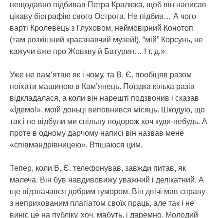
нещодавно підбивав Петра Кралюка, щоб він написав
цікаву біографію свого Острога. Не підбив… А чого
варті Кролевець з Глуховом, неймовірний Конотоп
(там розкішний краєзнавчий музей!), “мій” Корсунь, не
кажучи вже про Жовкву й Батурин… І т. д.».
Уже не пам’ятаю як і чому, та В. Є. пообіцяв разом
поїхати машиною в Кам’янець. Поїздка кілька разів
відкладалася, а коли він нарешті подзвонив і сказав
«Їдемо!», моїй доньці виповнився місяць. Шкодую, що
так і не відбули ми спільну подорож хоч куди-небудь. А
проте в одному дарчому написі він назвав мене
«співмандрівницею». Втішаюся цим.
Тепер, коли В. Є. телефонував, завжди питав, як
малеча. Він був навдивовижу уважний і делікатний. А
ще відзначався добрим гумором. Він двічі мав справу
з неприхованим плагіатом своїх праць, але так і не
виніс це на публіку, хоч, мабуть, і даремно. Молодий