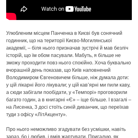
Улюбленим місцем Панченка в Києві був сонячний
годинник, що на території Києво-Могилянської
академії, – біля нього призначав зустрічі й мав безліч
історій, що їм обом пасували. Мабуть, я більше не
зможу проходити повз нього спокійно. Хоча буквально
вчорашній день показав, що Київ наповнений
Володимиром Євгеновичем більше, ніж думала доти:
у цій лікарні його лікували; у цій кав’ярні ми пили каву,
а сюди забігали пообідати, у «Темпорі» проговорили
багато годин, а в книгарні «Є» – іще більше. І взагалі –
на Лисенка, 3 досі стоїть синій диванчик, що переїхав
туди з офісу «ЛітАкценту».
Про нього неможливо згадувати без усмішки, навіть
зараз, бо і любив, і вмів жартувати. Пригадую, як