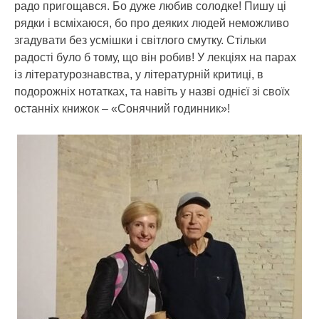
радо пригощався. Бо дуже любив солодке! Пишу ці
рядки і всміхаюся, бо про деяких людей неможливо
згадувати без усмішки і світлого смутку. Стільки
радості було б тому, що він робив! У лекціях на парах
із літературознавства, у літературній критиці, в
подорожніх нотатках, та навіть у назві однієї зі своїх
останніх книжок – «Сонячний годинник»!