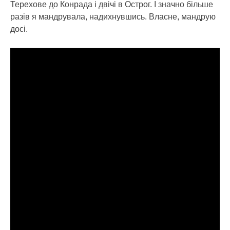
Терехове до Конрада і двічі в Острог. І значно більше
разів я мандрувала, надихнувшись. Власне, мандрую
досі.