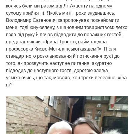
колись були ми разом від ЛітАкценту на одному
сухому прийнятті. Якоїсь миті, трохи знудившись,
Володимир Євгенович запропонував познайомити
мене, тоді юну-зелену, з шановним товариством: легко
взяв під руку й почав підводити до поважних гостей,
представляючи: «Ірина Троскот, наймолодша
професорка Києво-Могилянської академії». Після
стандартного розкланювання й потискання рук і до
того, як прозвучить наступне питання, акуратно
підводив до наступного гостя, дорогою злегка
усміхаючись, що так, мовляв, хоч трохи веселіше, хіба
ні?