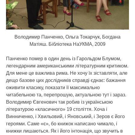
Володимир Панченко, Ольга Токарчук, Богдана
Матіяш. Бібліотека НаУКМА, 2009
Панченко помер в один день із Гарольдом Блумом,
легендарним американськими літературним критиком.
Для мене це важлива рима. Не хочу їх зіставляти, але
дещо базове цих дослідників справді єднає: бажання
оживити класику, показати її максимально
читабельною та, перепрошую, актуальною тут і зараз.
Володимир Євгенович так робив із українською
літературою «класичного» 19 століття. Хоча і
Винниченко, і Хвильовий, і Яновський, і Зеров є його
героями. Саме «є», бо книжок написано чимало, і
книжки лишаються. Як і його інтонація, що звучить в