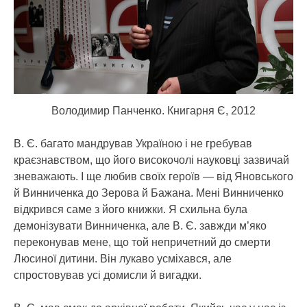
Володимир Панченко. Книгарня Є, 2012
В. Є. багато мандрував Україною і не гребував
краєзнавством, що його високочолі науковці зазвичай
зневажають. І ще любив своїх героїв — від Яновського
й Винниченка до Зерова й Бажана. Мені Винниченко
відкрився саме з його книжки. Я схильна була
демонізувати Винниченка, але В. Є. завжди м’яко
переконував мене, що той непричетний до смерти
Люсиної дитини. Він лукаво усміхався, але
спростовував усі домисли й вигадки.