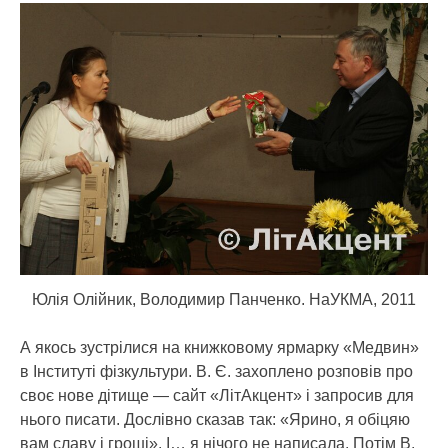
Юлія Олійник, Володимир Панченко. НаУКМА, 2011
А якось зустрілися на книжковому ярмарку «Медвин»
в Інституті фізкультури. В. Є. захоплено розповів про
своє нове дітище — сайт «ЛітАкцент» і запросив для
нього писати. Дослівно сказав так: «Ярино, я обіцяю
вам славу і гроші». І… я нічого не написала. Потім В.