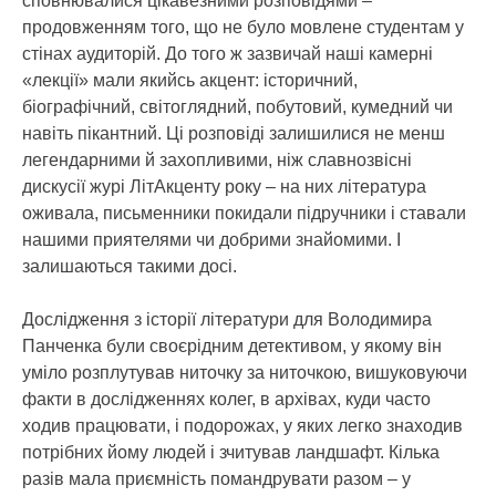
сповнювалися цікавезними розповідями –
продовженням того, що не було мовлене студентам у
стінах аудиторій. До того ж зазвичай наші камерні
«лекції» мали якийсь акцент: історичний,
біографічний, світоглядний, побутовий, кумедний чи
навіть пікантний. Ці розповіді залишилися не менш
легендарними й захопливими, ніж славнозвісні
дискусії журі ЛітАкценту року – на них література
оживала, письменники покидали підручники і ставали
нашими приятелями чи добрими знайомими. І
залишаються такими досі.
Дослідження з історії літератури для Володимира
Панченка були своєрідним детективом, у якому він
уміло розплутував ниточку за ниточкою, вишуковуючи
факти в дослідженнях колег, в архівах, куди часто
ходив працювати, і подорожах, у яких легко знаходив
потрібних йому людей і зчитував ландшафт. Кілька
разів мала приємність помандрувати разом – у