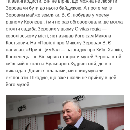
та авангардисти. Він не вірив, що можна не любити
Зерова чи бути до нього байдужою. А проте ми із
Зеровим майже земляки. В. Є. побував у моєму
рідному Кролевці, і ми не раз обговорювали, де могла
стояти садиба Зерових у цьому Civitas regia —
королівському місті, як називав його сам Микола
Костьович. На «Повісті про Миколу Зерова» В. Є.
написав: «Ярині Цимбал — на згадку про Київ, Харків,
Кролевець…». Він мріяв створити музей Зерова в тій
київській школі на Бульварно-Кудрявській, де він
викладав. Ділився планами, ми придумували
експонати. Шкодую, що вже ніколи не прийду в цей
його музей.