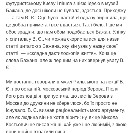
футуристському Києву і пішла з цією ідеєю в музей
Бажана, де досі ніколи не бувала, здається. Приходжу
— а там В. Є.! Оце було щастя! Я одразу вирішила, що
це добра прикмета і все вдасться. Так і було. І ще ми
обоє зраділи, що нам обом подобається Бажан. Улітку
я спитала у В. Є., чи можна скористатися для назви
статті цитатою з Бажана, яку він узяв у назву своєї
статті, — «складна дактилоскопія життя». Хоча це
слова Бажана, але ж першим на них звернув увагу В.
Є.
Ми востаннє говорили в музеї Рильського на лекції В.
Є. про останній, московський період Зерова. Після
його розповіді я припустила, що листів Зерова з
Москви до дружини не збереглося, бо їх просто не
існувало. В. Є. визнав раціональність мого аргументу,
але як людина він не хотів вірити: ну, як це Микола
Костьович не писав жінці, хай уже і не любимій, з якою
вони щойно втратили сина…