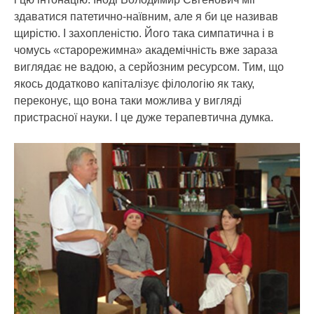
здаватися патетично-наївним, але я би це називав
щирістю. І захопленістю. Його така симпатична і в
чомусь «старорежимна» академічність вже зараза
виглядає не вадою, а серйозним ресурсом. Тим, що
якось додатково капіталізує філологію як таку,
переконує, що вона таки можлива у вигляді
пристрасної науки. І це дуже терапевтична думка.