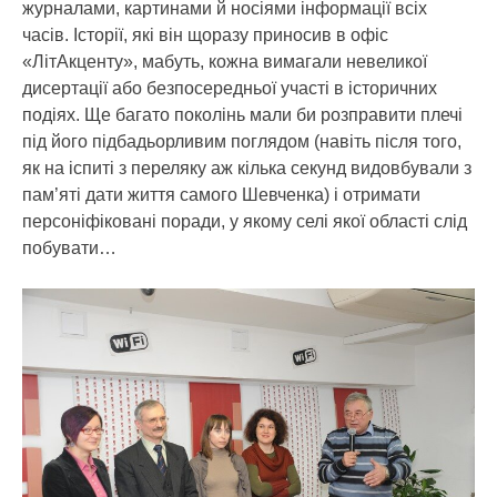
журналами, картинами й носіями інформації всіх
часів. Історії, які він щоразу приносив в офіс
«ЛітАкценту», мабуть, кожна вимагали невеликої
дисертації або безпосередньої участі в історичних
подіях. Ще багато поколінь мали би розправити плечі
під його підбадьорливим поглядом (навіть після того,
як на іспиті з переляку аж кілька секунд видовбували з
пам’яті дати життя самого Шевченка) і отримати
персоніфіковані поради, у якому селі якої області слід
побувати…