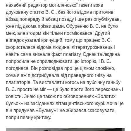
нахабний редактор могилянської газети взяв
друковану статтю В. Є., без його відома приточив
абзац попереду й абзац позаду і ще раз опублікував,
уже під двома прізвищами. Обуренню В. Є. не було
меж, але згодом він тільки посміювався. Другий
випадок узагалі кричущий, тому що працею В. Є.
скористалася відома людина, літературознавець і
навіть сама визнала факт плагіату. Однак та людина
попросила не оприлюднювати цю історію, і В. Є.
погодився. Він розповідав про це цілком спокійно,
хоча я аж підстрибувала від праведного гніву на
плагіаторів. Та виставляти когось на публічну ганьбу
В. Є. просто не міг — це було проти його переконань і
совісти. Знаю це також по обговореннях «Золотих
бульок» на засіданнях літакцентівського журі. Хоча це
він придумав «Бульку» і не збирався скасовувати,
попри певну критику.