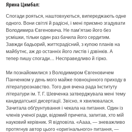
Ярина Цимбал:
Спогади рояться, наштовхуються, випереджають одне
одного. Вони світлі й радісні, і мені приємно згадувати
Володимира Євгеновича. Не пам’ятаю його без
усмішки, тільки один раз бачила його сердитим.
Завжди бадьорий, життєрадісний, з купою планів на
майбутнє, аж до останніх його листів і дзвінків. А
тепер пишу спогади… Несправедливо й гірко.
Ми познайомилися з Володимиром Євгеновичем
Панченком у день мого майже повноцінного приходу в
літературознавство. Того дня вчена рада Інституту
літератури ім. Т. Г. Шевченка затверджувала мені тему
кандидатської дисертації. Звісно, я хвилювалася.
Зачитала обґрунтування і чекала на питання. Один із
членів ученої ради, відомий причепа, запитав, хто мій
науковий керівник. Я відповіла. «Аааа, — зневажливо
протягнув автор цього «оригінального» питання, —