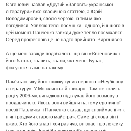
Євгенович назвав «Другий «Заповіт» української
літератури» вже класичною статтею, а Юрій
Володимирович, своєю чергою, із тим м’яко
погодився. Уявляю теплі посмішки і одного, й іншого в
цей момент. Панченко завжди дуже тепло посміхався.
Серед професорів це не надто прийнято. Вирізнявся.
А ще мені завжди подобалось, що він «Євгенович» і
його батька, значить, звали, як і мене. Буває,
фіксуєшся саме на такому.
Пам’ятаю, яку його книжку купив першою: «Неубієнну
літературу». У Могилянській книгарні. Там же колись,
році у 2006-му, випадково підслухав його розмову з
продавчинею. Якось вони вийшли на тему еротичної
поезії Павличка, і Панченко сказав, що сприймає її «як
нічні роздуми старого майстра». Саме ці слова він і
вжив. Хто його знав і хоч раз чув, впізнає і цю лексику,
і цю інтонацію. Іноді Володимир Євгенович міг