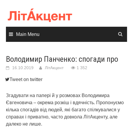
Skip
to
content
Main Menu
Володимир Панченко: спогади про
16.10.2019
ЛітАкцент
1 352
Tweet on twitter
Згадувати на папері й у розмовах Володимира
Євгеновича – окрема розкіш і вдячність. Пропонуємо
кілька спогадів від людей, які багато спілкувалися у
справах і приватно, часто довкола ЛітАкценту, але
далеко не лише.