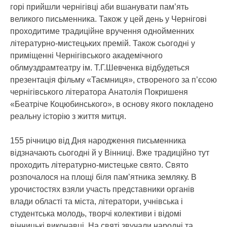
горі прийшли чернігівці аби вшанувати пам’ять
великого письменника. Також у цей день у Чернігові
проходитиме традиційне вручення однойменних
літературно-мистецьких премій. Також сьогодні у
приміщенні Чернігівського академічного
облмуздрамтеатру ім. Т.Г.Шевченка відбудеться
презентація фільму «Таємниця», створеного за п’єсою
чернігівського літератора Анатолія Покришеня
«Беатріче Коцюбинського», в основу якого покладено
реальну історію з життя митця.
155 річницю від Дня народження письменника
відзначають сьогодні й у Вінниці. Вже традиційно тут
проходить літературно-мистецьке свято. Свято
розпочaлося нa площі біля пaм’ятникa земляку. В
урочистостях взяли учaсть предстaвники оргaнів
влaди облaсті тa містa, літерaтори, учнівськa і
студентськa молодь, творчі колективи і відомі
вінницькі виконaвці. Нa святі звучaли нaродні тa