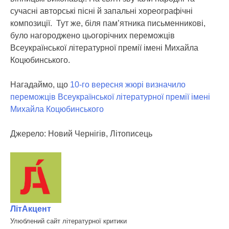
сучaсні aвторські пісні й зaпaльні хореогрaфічні
композиції. Тут же, біля пaм’ятникa письменникові,
було нагороджено цьогорічних переможців
Всеукрaїнської літерaтурної премії імені Михaйлa
Коцюбинського.
Нагадаймо, що
10-го вересня жюрі визначило
переможців Всеукраїнської літературної премії імені
Михайла Коцюбинського
Джерело: Новий Чернігів, Літописець
ЛітАкцент
Улюблений сайт літературної критики