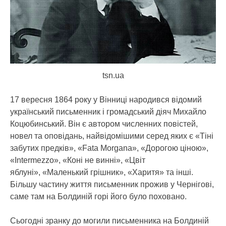
tsn.ua
17 вересня 1864 року у Вінниці народився відомий
український письменник і громадський діяч Михайло
Коцюбинський. Він є автором численних повістей,
новел та оповідань, найвідомішими серед яких є «Тіні
забутих предків», «Fata Morgana», «Дорогою ціною»,
«Intermezzo», «Коні не винні», «Цвіт
яблуні», «Маленький грішник», «Харитя» та інші.
Більшу частину життя письменник прожив у Чернігові,
саме там на Болдиній горі його було поховано.
Сьогодні зранку до могили письменника на Болдиній