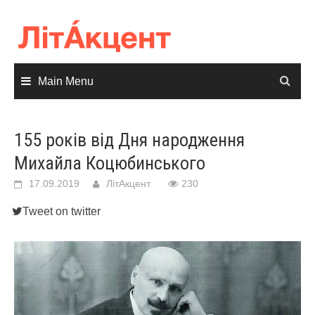
Skip
to
content
Main Menu
155 років від Дня народження
Михайла Коцюбинського
17.09.2019
ЛітАкцент
230
Tweet on twitter