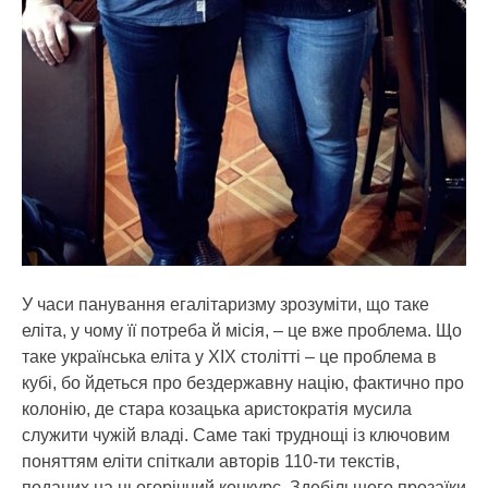
У часи панування егалітаризму зрозуміти, що таке
еліта, у чому її потреба й місія, – це вже проблема. Що
таке українська еліта у ХІХ столітті – це проблема в
кубі, бо йдеться про бездержавну націю, фактично про
колонію, де стара козацька аристократія мусила
служити чужій владі. Саме такі труднощі із ключовим
поняттям еліти спіткали авторів 110-ти текстів,
поданих на цьогорічний конкурс. Здебільшого прозаїки