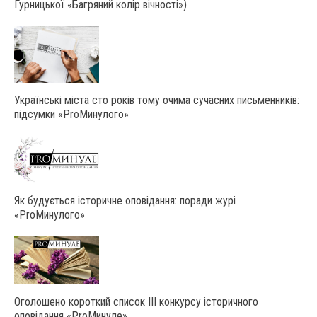
Гурницької «Багряний колір вічності»)
Українські міста сто років тому очима сучасних письменників:
підсумки «ProМинулого»
Як будується історичне оповідання: поради журі
«ProМинулого»
Оголошено короткий список ІІІ конкурсу історичного
оповідання «ProМинуле»