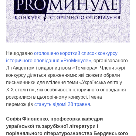
Нещодавно
оголошено короткий список конкурсу
історичного оповідання «ProМинуле»
, організованого
ЛітАкцентом і видавництвом «Темпора». Члени журі
конкурсу діляться враженнями: які сюжети обрали
письменники для втілення теми «Українська еліта у
ХІХ столітті», які особливості історичного оповідання
розкрилися в цьогорічному конкурсі. Імена
переможців
стануть відомі 28 травня
.
Софія Філоненко, професорка кафедри
української та зарубіжної літератури і
порівняльного літературознавства Бердянського