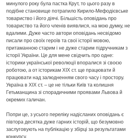
минулого року була пастка Крут, то цього разу в
подібне становище потрапило Кирило-Мефодієвське
товариство і його діячі. Більшість оповідань про
товариство та його членів виявлися, на мою думку, не
вдалими. Дуже часто автори оповідань несвідомо
писали про своїх героїв та свої історії мовою,
притаманною старим і не дуже старим підручникам з
історії України. Це для мене свідчить про одне:
історики української революції впоралися зі своєю
роботою, а от історикам XIX cт. ще працювати й
працювати над залюдненням свого часу і простору.
Україна в XIX cт. – це не тільки Київ та колишня
Гетьманщина зі спорадичними проявами Львова й
окремих галичан.
Попри це, з усього переліку надісланих оповідань є
півтора десятка дуже гарних історій, що безумовно
заслуговують на публікацію у збірці за результатами
конкурсу.