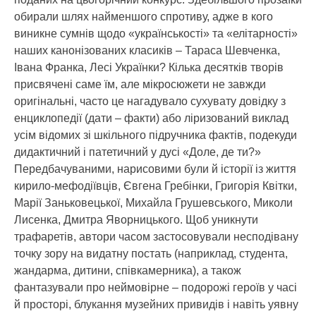
обирали шлях найменшого спротиву, адже в кого
виникне сумнів щодо «українськості» та «елітарності»
наших канонізованих класиків – Тараса Шевченка,
Івана Франка, Лесі Українки? Кілька десятків творів
присвячені саме їм, але мікросюжети не завжди
оригінальні, часто це нагадувало сухувату довідку з
енциклопедії (дати – факти) або ліризований виклад
усім відомих зі шкільного підручника фактів, подекуди
дидактичний і патетичний у дусі «Доле, де ти?»
Передбачуваними, нарисовими були й історії із життя
кирило-мефодіївців, Євгена Гребінки, Григорія Квітки,
Марії Заньковецької, Михайла Грушевського, Миколи
Лисенка, Дмитра Яворницького. Щоб уникнути
трафаретів, автори часом застосовували несподівану
точку зору на видатну постать (наприклад, студента,
жандарма, дитини, співкамерника), а також
фантазували про неймовірне – подорожі героїв у часі
й просторі, блукання музейних привидів і навіть уявну