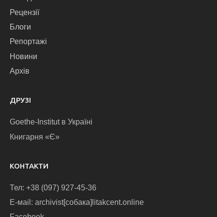
Рецензії
Блоги
Репортажі
Новини
Архів
ДРУЗІ
Goethe-Institut в Україні
Книгарня «Є»
КОНТАКТИ
Тел: +38 (097) 927-45-36
E-маіl: archivist[собака]litakcent.online
Facebook