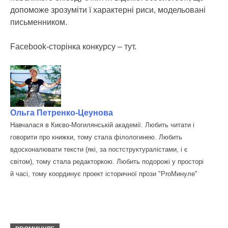
допоможе зрозуміти ї характерні риси, модельовані
письменником.
Facebook-сторінка конкурсу – тут.
Ольга Петренко-Цеунова
Навчалася в Києво-Могилянській академії. Любить читати і
говорити про книжки, тому стала філологинею. Любить
вдосконалювати тексти (які, за постструктуралістами, і є
світом), тому стала редакторкою. Любить подорожі у просторі
й часі, тому координує проект історичної прози "ProМинуле"