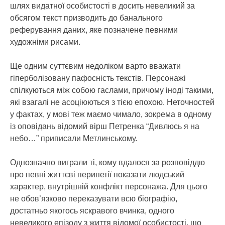
шлях видатної особистості в досить невеликий за
обсягом текст призводить до банального
реферування даних, яке позначене певними
художніми рисами.
Ще одним суттєвим недоліком варто вважати
гіперболізовану пафосність текстів. Персонажі
спілкуються між собою гаслами, причому іноді такими,
які взагалі не асоціюються з тією епохою. Неточностей
у фактах, у мові теж маємо чимало, зокрема в одному
із оповідань відомий вірш Петренка “Дивлюсь я на
небо…” приписали Метлинському.
Однозначно виграли ті, кому вдалося за розповіддю
про певні життєві перипетії показати людський
характер, внутрішній конфлікт персонажа. Для цього
не обов’язково переказувати всю біографію,
достатньо якогось яскравого вчинка, одного
невеликого епізоду з життя відомої особистості, що