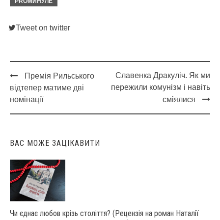
PROМИНУЛЕ
Tweet on twitter
Славенка Дракуліч. Як ми
Премія Рильського
Post
пережили комунізм і навіть
відтепер матиме дві
navigation
номінації
сміялися
ВАС МОЖЕ ЗАЦІКАВИТИ
Чи єднає любов крізь століття? (Рецензія на роман Наталії