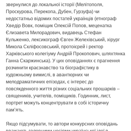
звернулися до локальної історії (Мелітополя,
Проскурова, Перекопа, Дубен, Гурзуфа) чи
недостатньо відомих постатей українців (етнограф
Хведір Вовк, поміщик Олексій Попов, меценатка
Єлизавета Милорадович, видавець Стефан
Кульженко, лексикограф Євген Желехівський, хірург
Микола Скліфосовський, протоієрей і ректор
Харківського колегіуму Андрій Прокопович, шляхтянка
Ганна Скаржинська). У цих оповіданнях є прагнення
розчинити краєзнавство та біографістику в
художньому вимислі, в авантюрних чи
мелодраматичних епізодах, є інтерес до
повсякденного життя різних соціальних прошарків –
священиків, учителів, поміщиків. Годинник, лист,
портрет можуть концентрувати в собі історичну
пам’ять.
Якщо підсумувати, то автори конкурсних оповідань
вважають головними носіями української ідеї в