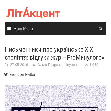
Skip
to
content
Main Menu
Письменники про українське ХІХ
століття: відгуки журі «ProМинулого»
27.05.2019
Ольга Петренко-Цеунова
1 060
Tweet on twitter