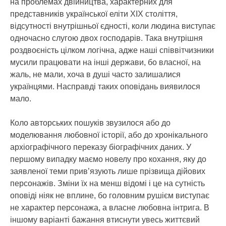
на проблемах двійництва, характерних для
представників української еліти ХІХ століття,
відсутності внутрішньої єдності, коли людина виступає
одночасно слугою двох господарів. Така внутрішня
роздвоєність цілком логічна, адже наші співвітчизники
мусили працювати на інші держави, бо власної, на
жаль, не мали, хоча в душі часто залишалися
українцями. Насправді таких оповідань виявилося
мало.
Коло авторських пошуків звузилося або до
моделювання любовної історії, або до хронікального
архіографічного переказу біографічних даних. У
першому випадку маємо новелу про кохання, яку до
заявленої теми прив’язують лише прізвища дійових
персонажів. Зміни їх на менш відомі і це на сутність
оповіді ніяк не вплине, бо головним рушієм виступає
не характер персонажа, а власне любовна інтрига. В
іншому варіанті бажання втиснути увесь життєвий