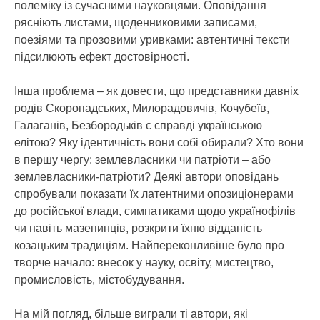
полеміку із сучасними науковцями. Оповідання
рясніють листами, щоденниковими записами,
поезіями та прозовими уривками: автентичні тексти
підсилюють ефект достовірності.
Інша проблема – як довести, що представники давніх
родів Скоропадських, Милорадовичів, Кочубеїв,
Галаганів, Безбородьків є справді українською
елітою? Яку ідентичність вони собі обирали? Хто вони
в першу чергу: землевласники чи патріоти – або
землевласники-патріоти? Деякі автори оповідань
спробували показати їх латентними опозиціонерами
до російської влади, симпатиками щодо українофілів
чи навіть мазепинців, розкрити їхню відданість
козацьким традиціям. Найпереконливіше було про
творче начало: внесок у науку, освіту, мистецтво,
промисловість, містобудування.
На мій погляд, більше виграли ті автори, які