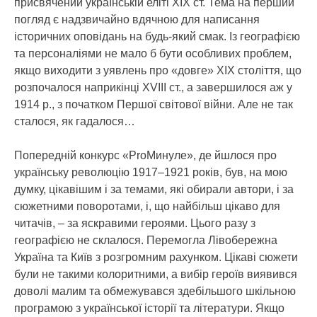
присвячений українській еліті XIX ст. Тема на перший
погляд є надзвичайно вдячною для написання
історичних оповідань на будь-який смак. Із географією
та персоналіями не мало б бути особливих проблем,
якщо виходити з уявлень про «довге» XIX століття, що
розпочалося наприкінці XVIII ст., а завершилося аж у
1914 р., з початком Першої світової війни. Але не так
сталося, як гадалося…
Попередній конкурс «ProМинуле», де йшлося про
українську революцію 1917–1921 років, був, на мою
думку, цікавішим і за темами, які обирали автори, і за
сюжетними поворотами, і, що найбільш цікаво для
читачів, – за яскравими героями. Цього разу з
географією не склалося. Перемогла Лівобережна
Україна та Київ з розгромним рахунком. Цікаві сюжети
були не такими колоритними, а вибір героїв виявився
доволі малим та обмежувався здебільшого шкільною
програмою з української історії та літератури. Якщо