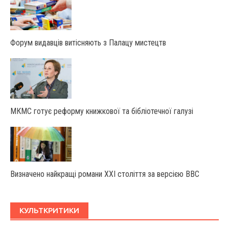
Форум видавців витісняють з Палацу мистецтв
МКМС готує реформу книжкової та бібліотечної галузі
Визначено найкращі романи XXI століття за версією BBC
КУЛЬТКРИТИКИ