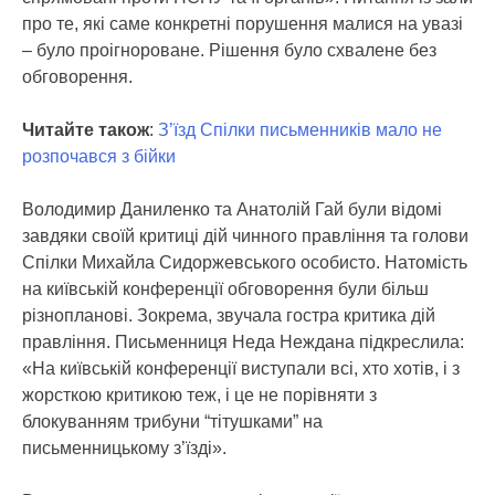
про те, які саме конкретні порушення малися на увазі
– було проігнороване. Рішення було схвалене без
обговорення.
Читайте також
:
З’їзд Спілки письменників мало не
розпочався з бійки
Володимир Даниленко та Анатолій Гай були відомі
завдяки своїй критиці дій чинного правління та голови
Спілки Михайла Сидоржевського особисто. Натомість
на київській конференції обговорення були більш
різнопланові. Зокрема, звучала гостра критика дій
правління. Письменниця Неда Неждана підкреслила:
«На київській конференції виступали всі, хто хотів, і з
жорсткою критикою теж, і це не порівняти з
блокуванням трибуни “тітушками” на
письменницькому з’їзді».