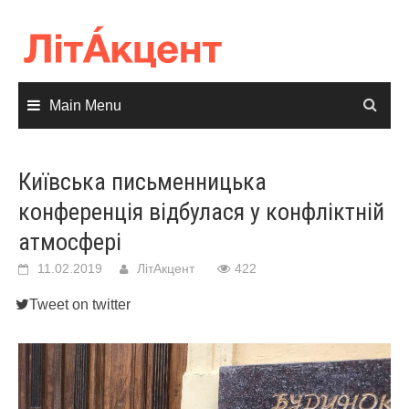
Skip
to
content
Main Menu
Київська письменницька
конференція відбулася у конфліктній
атмосфері
11.02.2019
ЛітАкцент
422
Tweet on twitter