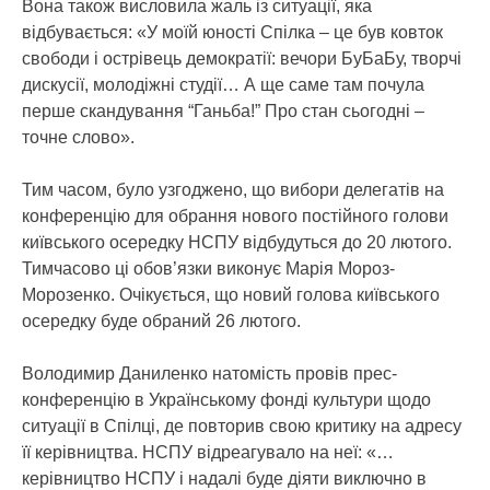
Вона також висловила жаль із ситуації, яка
відбувається: «У моїй юності Спілка – це був ковток
свободи і острівець демократії: вечори БуБаБу, творчі
дискусії, молодіжні студії… А ще саме там почула
перше скандування “Ганьба!” Про стан сьогодні –
точне слово».
Тим часом, було узгоджено, що вибори делегатів на
конференцію для обрання нового постійного голови
київського осередку НСПУ відбудуться до 20 лютого.
Тимчасово ці обов’язки виконує Марія Мороз-
Морозенко. Очікується, що новий голова київського
осередку буде обраний 26 лютого.
Володимир Даниленко натомість провів прес-
конференцію в Українському фонді культури щодо
ситуації в Спілці, де повторив свою критику на адресу
її керівництва. НСПУ відреагувало на неї: «…
керівництво НСПУ і надалі буде діяти виключно в