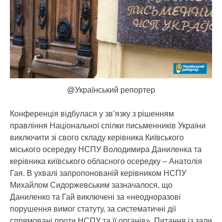
@Український репортер
Конференція відбулася у зв’язку з рішенням
правління Національної спілки письменників України
виключити зі свого складу керівника Київського
міського осередку НСПУ Володимира Даниленка та
керівника київського обласного осередку – Анатолія
Гая. В ухвалі запропонованій керівником НСПУ
Михайлом Сидоржевським зазначалося, що
Даниленко та Гай виключені за «неодноразові
порушення вимог статуту, за систематичні дії
спрямовані проти НСПУ та її органів». Питання із зали