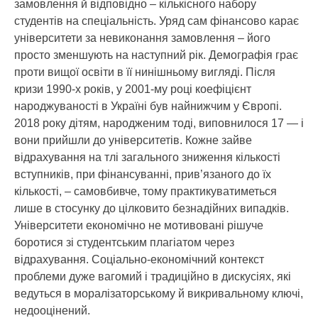
замовлення й відповідно – кількісного набору
студентів на спеціальність. Уряд сам фінансово карає
університети за невиконання замовлення – його
просто зменшують на наступний рік. Демографія грає
проти вищої освіти в її нинішньому вигляді. Після
кризи 1990-х років, у 2001-му році коефіцієнт
народжуваності в Україні був найнижчим у Європі.
2018 року дітям, народженим тоді, виповнилося 17 — і
вони прийшли до університетів. Кожне зайве
відрахування на тлі загального зниження кількості
вступників, при фінансуванні, прив’язаного до їх
кількості, – самовбивче, тому практикуватиметься
лише в стосунку до цілковито безнадійних випадків.
Університети економічно не мотивовані рішуче
боротися зі студентським плагіатом через
відрахування. Соціально-економічний контекст
проблеми дуже вагомий і традиційно в дискусіях, які
ведуться в моралізаторському й викривальному ключі,
недооцінений.