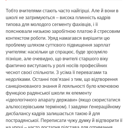
Тобто вчителями стають часто найгірші. Але й вони в
школі не затримуються – висока плинність кадрів
типова для молодого сегменту фахівців, і її
пояснювали низькою заробітною платою й стресовим
контекстом роботи. Уряд намагався вирішити цю
проблему шляхом суттєвого підвищення зарплат
учителям: наскільки це спрацює, буде зрозуміло
пізніше, але очевидно, що вчителі старшого віку
фактично виступають у ролі носіїв професійних
чеснот своєї спільноти. З усіма її перевагами та
недоліками. Останні пов’язані з тим, що відтворення
санкціонованого знання й лояльності було ключовою
функцією радянської школи як елементу
«ідеологічного апарату держави» (якщо скористатися
альтюссерівським терміном). І завдяки ґенераційному
дисбалансу кадрів залишається такою й для
пострадянської. Переписати чужу думку й відтворити її
на уроці – часто достатня підстава для отримання