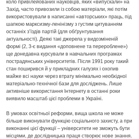
коло привілейованих науковців, яких «випускали» на
Захід, часто привозили із собою матеріали, які потім
використовували в написанні «авторських» праць, під
шапкою марксизму-ленінізму з густим цитуванням
останніх з’їздів партій (для обґрунтування
актуальності). Деякі такі джерела у видозміненій
формі (2, 3-є видання «доповнене та перероблене»)
ще донедавна курсували в навчальних програмах
пострадянських університетів. Після 1991 року такий
стан поширився й у прикладних галузях і охопив
майже всі науки через втрату мінімально необхідної
матеріально-технічної бази для досліджень. Лише
активніше використання Інтернету в останні роки
виявило масштаб цієї проблеми в Україні.
В умовах освітньої реформи, вища школа не може
більше виконувати функцію соціального захисту, а при
виконанні цієї функції – університети не зможуть бути
місцями, де дослідницька праця створює нове знання.