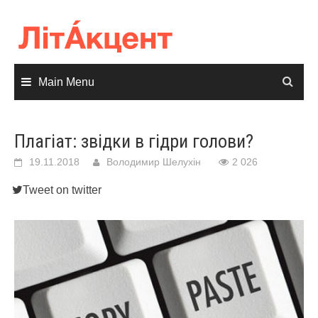
Skip
to
content
Main Menu
Плагіат: звідки в гідри голови?
19.11.2018
Володимир Шелухін
2 026
Tweet on twitter