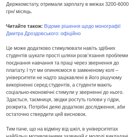
Держкомстату, отримали зарплату в межах 3200-6000
грн/ місяць.
Читайте також:
Відоме рішення щодо монографії
Дмитра Дроздовського: офіційно
Це може додатково стимулювати навіть здібних
студентів шукати прості шляхи розв’язання проблеми
поєднання навчання та праці через звернення до
плагіату. І тут ми опиняємося в замкненому колі –
університети не надто зацікавлені в його рішучому
викоріненні серед студентів, а студенти мають
соціально-економічні стимули у зверненні до нього.
Здається, таємниця, звідки ростуть голови у гідри,
розкрита. Потрібні деякі додаткові дослідження, аби
остаточно ствердити цей висновок.
Тим паче, що на відміну від шкіл, в університетах
найбільш мотивованими зазвичай є молоді викладачі,