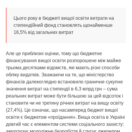
Цього року в бюджеті вищої освіти витрати на
стипендійний фонд становлять щонайменше
16,5% від загальних витрат
Але це приблизні оцінки, тому що бюджетне
фінансування вищої освіти розпорошене між майже
трьома десятками відомств, які мають різні способи
обліку видатків. Зважаючи на те, що міністерство
фінансів далекоглядно встановило граничне сукупне
значення витрат на стипендії в 6,3 млрд грн – сума
реальних витрат може бути більшою за цей відсоток і
становити чи не третину річних витрат на вищу освіту
(27,4%). Це означає, що насамперед бюджет вищої
освіти є бюджетом «проїдання». Вища освіта в Україні
довгий час є елементом системи соціального захисту:
амортизує молодіжне безробіття й слугує джерелом