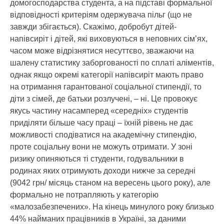
домогосподарства студента, а на підставі формальної
відповідності критеріям одержувача пільг (що не
завжди збігається). Скажімо, добробут дітей-
напівсиріт і дітей, які виховуються в неповних сім’ях,
часом може відрізнятися несуттєво, зважаючи на
шалену статистику заборгованості по сплаті аліментів,
однак якщо окремі категорії напівсиріт мають право
на отримання гарантованої соціальної стипендії, то
діти з сімей, де батьки розлучені, – ні. Це провокує
якусь частину насамперед «середніх» студентів
приділяти більше часу праці – їхній рівень не дає
можливості сподіватися на академічну стипендію,
проте соціальну вони не можуть отримати. У зоні
ризику опиняються ті студенти, годувальники в
родинах яких отримують доходи нижче за середні
(9042 грн/ місяць станом на вересень цього року), але
формально не потрапляють у категорію
«малозабезпечених». На кінець минулого року близько
44% найманих працівників в Україні, за даними