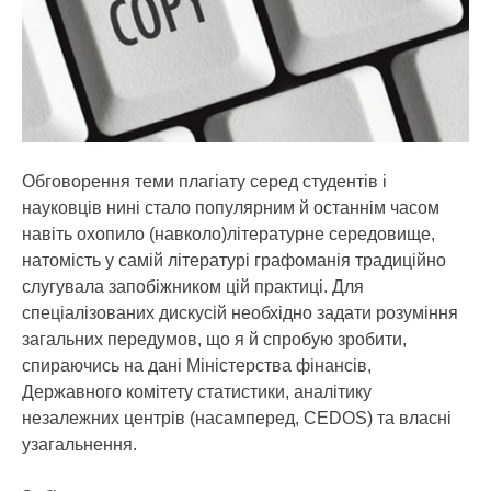
Обговорення теми плагіату серед студентів і
науковців нині стало популярним й останнім часом
навіть охопило (навколо)літературне середовище,
натомість у самій літературі графоманія традиційно
слугувала запобіжником цій практиці. Для
спеціалізованих дискусій необхідно задати розуміння
загальних передумов, що я й спробую зробити,
спираючись на дані Міністерства фінансів,
Державного комітету статистики, аналітику
незалежних центрів (насамперед, CEDOS) та власні
узагальнення.