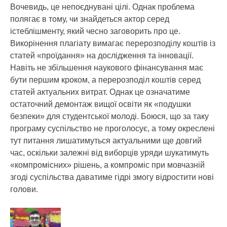
Вочевидь, це непоєднувані цілі. Однак проблема
полягає в тому, чи знайдеться актор серед
істеблішменту, який чесно заговорить про це.
Викорінення плагіату вимагає перерозподілу коштів із
статей «проїдання» на дослідження та інновації.
Навіть не збільшення наукового фінансування має
бути першим кроком, а перерозподіл коштів серед
статей актуальних витрат. Однак це означатиме
остаточний демонтаж вищої освіти як «подушки
безпеки» для студентської молоді. Боюся, що за таку
програму суспільство не проголосує, а тому окреслені
тут питання лишатимуться актуальними ще довгий
час, оскільки залежні від виборців уряди шукатимуть
«компромісних» рішень, а компроміс при мовчазній
згоді суспільства даватиме гідрі змогу відростити нові
голови.