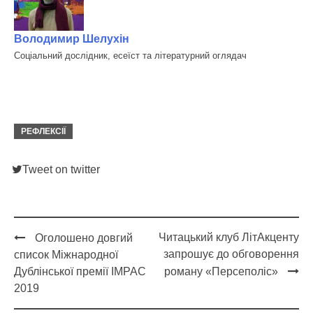
Володимир Шелухін
Cоціальний дослідник, есеїст та літературний оглядач
РЕФЛЕКСІЇ
Tweet on twitter
Читацький клуб ЛітАкценту
Оголошено довгий
Post
запрошує до обговорення
список Міжнародної
navigation
Дублінської премії IMPAC
роману «Персеполіс»
2019