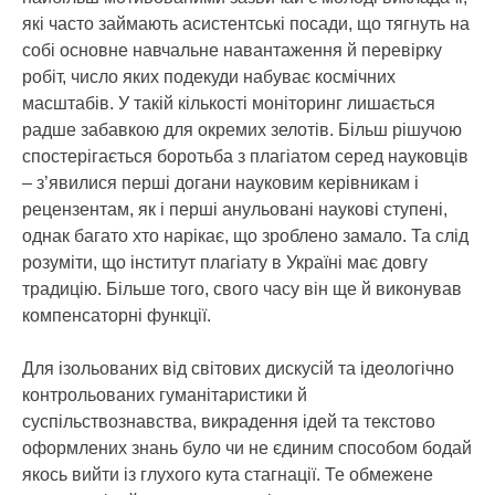
які часто займають асистентські посади, що тягнуть на
собі основне навчальне навантаження й перевірку
робіт, число яких подекуди набуває космічних
масштабів. У такій кількості моніторинг лишається
радше забавкою для окремих зелотів. Більш рішучою
спостерігається боротьба з плагіатом серед науковців
– з’явилися перші догани науковим керівникам і
рецензентам, як і перші анульовані наукові ступені,
однак багато хто нарікає, що зроблено замало. Та слід
розуміти, що інститут плагіату в Україні має довгу
традицію. Більше того, свого часу він ще й виконував
компенсаторні функції.
Для ізольованих від світових дискусій та ідеологічно
контрольованих гуманітаристики й
суспільствознавства, викрадення ідей та текстово
оформлених знань було чи не єдиним способом бодай
якось вийти із глухого кута стагнації. Те обмежене