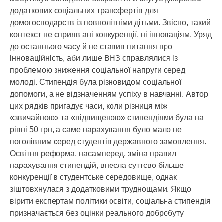
додаткових соціальних трансфертів для
домогосподарств із повнолітніми дітьми. Звісно, такий
контекст не сприяв ані конкуренції, ні інноваціям. Уряд
до останнього часу й не ставив питання про
інноваційність, аби лише ВНЗ справлялися із
проблемою зниження соціальної напруги серед
молоді. Стипендія була різновидом соціальної
допомоги, а не відзначенням успіху в навчанні. Автор
цих рядків пригадує часи, коли різниця між
«звичайною» та «підвищеною» стипендіями була на
рівні 50 грн, а саме нарахування було мало не
поголівним серед студентів державного замовлення.
Освітня реформа, насамперед, зміна правил
нарахування стипендій, внесла суттєво більше
конкуренції в студентське середовище, однак
зіштовхнулася з додатковими труднощами. Якщо
вірити експертам політики освіти, соціальна стипендія
призначається без оцінки реального добробуту