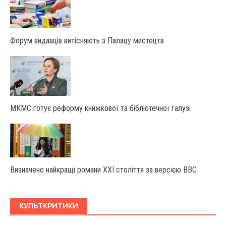
Форум видавців витісняють з Палацу мистецтв
МКМС готує реформу книжкової та бібліотечної галузі
Визначено найкращі романи XXI століття за версією BBC
КУЛЬТКРИТИКИ