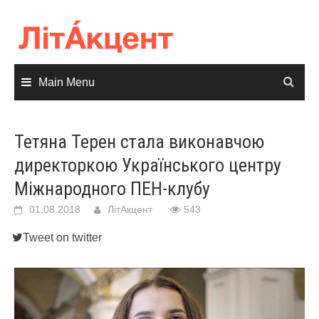
Skip
to
content
Main Menu
Тетяна Терен стала виконавчою
директоркою Українського центру
Міжнародного ПЕН-клубу
01.08.2018
ЛітАкцент
543
Tweet on twitter