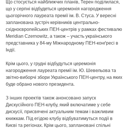
Що стосується найближчих планів, Терен поділилася,
що у серпні відбудеться церемонія нагородження
цьогорічного лауреата премії ім. В. Стуса. У вересні
запланована зустріч керівників центрально-
східноєвропейських ПЕН-центрів у рамках фестивалю
Meridian Czernowitz, а також – участь українського
представника у 84-му Міжнародному ПЕН-конґресі в
Індії.
Крім цього, у грудні відбудуться церемонія
нагородження лауреата премії ім. Ю. Шевельова та
звітно-виборчі збори Українського ПЕН-центру, на яких
буде обрано нового президента.
З інших проектів також анонсовано запуск
Дискусійного ПЕН-клубу, який включатиме у себе
дискусії, присвячені актуальним темам і важливим
книжкам. Під егідою клубу відбуватимуться події в
Києві та регіонах. Крім цього, заплановані спільні