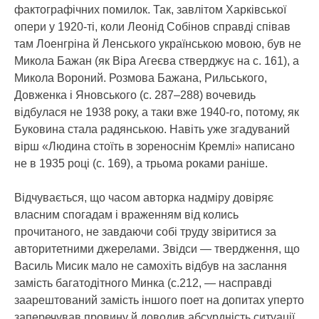
фактографічних помилок. Так, завлітом Харківської
опери у 1920-ті, коли Леонід Собінов справді співав
там Лоенгріна й Ленського українською мовою, був не
Микола Бажан (як Віра Агеєва стверджує на с. 161), а
Микола Вороний. Розмова Бажана, Рильського,
Довженка і Яновського (с. 287–288) вочевидь
відбулася не 1938 року, а таки вже 1940-го, потому, як
Буковина стала радянською. Навіть уже згадуваний
вірш «Людина стоїть в зореноснім Кремлі» написано
не в 1935 році (с. 169), а трьома роками раніше.
Відчувається, що часом авторка надміру довіряє
власним спогадам і враженням від колись
прочитаного, не завдаючи собі труду звіритися за
авторитетними джерелами. Звідси — твердження, що
Василь Мисик мало не самохіть відбув на заслання
замість багатодітного Минка (с.212, — насправді
заарештований замість іншого поет на допитах уперто
заперечував провину й доводив абсурдність ситуації