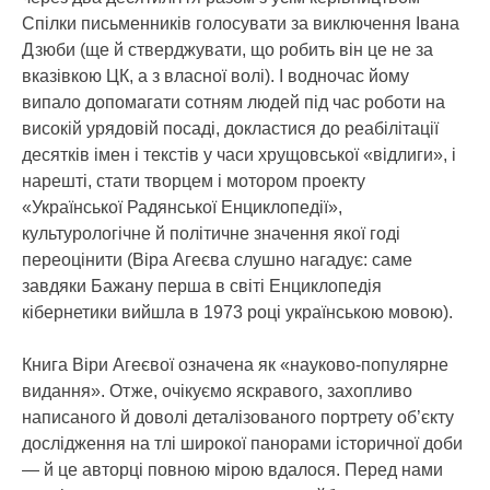
Спілки письменників голосувати за виключення Івана
Дзюби (ще й стверджувати, що робить він це не за
вказівкою ЦК, а з власної волі). І водночас йому
випало допомагати сотням людей під час роботи на
високій урядовій посаді, докластися до реабілітації
десятків імен і текстів у часи хрущовської «відлиги», і
нарешті, стати творцем і мотором проекту
«Української Радянської Енциклопедії»,
культурологічне й політичне значення якої годі
переоцінити (Віра Агеєва слушно нагадує: саме
завдяки Бажану перша в світі Енциклопедія
кібернетики вийшла в 1973 році українською мовою).
Книга Віри Агеєвої означена як «науково-популярне
видання». Отже, очікуємо яскравого, захопливо
написаного й доволі деталізованого портрету об’єкту
дослідження на тлі широкої панорами історичної доби
— й це авторці повною мірою вдалося. Перед нами