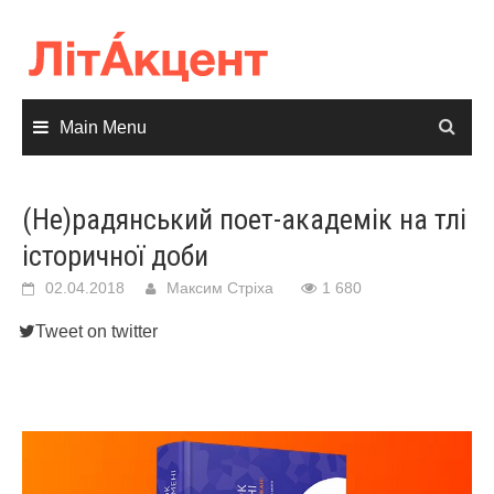
Skip
to
content
Main Menu
(Не)радянський поет-академік на тлі
історичної доби
02.04.2018
Максим Стріха
1 680
Tweet on twitter