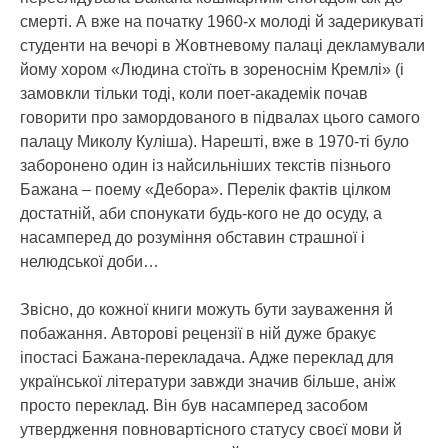
смерті. А вже на початку 1960-х молоді й задерикуваті
студенти на вечорі в Жовтневому палаці декламували
йому хором «Людина стоїть в зореноснім Кремлі» (і
замовкли тільки тоді, коли поет-академік почав
говорити про замордованого в підвалах цього самого
палацу Миколу Куліша). Нарешті, вже в 1970-ті було
заборонено один із найсильніших текстів пізнього
Бажана – поему «Дебора». Перелік фактів цілком
достатній, аби спонукати будь-кого не до осуду, а
насамперед до розуміння обставин страшної і
нелюдської доби…
Звісно, до кожної книги можуть бути зауваження й
побажання. Авторові рецензії в ній дуже бракує
іпостасі Бажана-перекладача. Адже переклад для
української літератури завжди значив більше, аніж
просто переклад. Він був насамперед засобом
утвердження повновартісного статусу своєї мови й