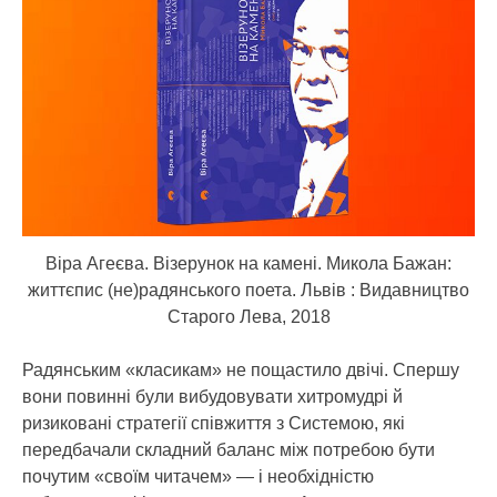
Віра Агеєва. Візерунок на камені. Микола Бажан:
життєпис (не)радянського поета. Львів : Видавництво
Старого Лева, 2018
Радянським «класикам» не пощастило двічі. Спершу
вони повинні були вибудовувати хитромудрі й
ризиковані стратегії співжиття з Системою, які
передбачали складний баланс між потребою бути
почутим «своїм читачем» — і необхідністю