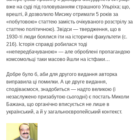
вже на суді під головуванням страшного Ульріха; що,
врешті, й дозволило Мисику отримати 5 років за
«побутовою» статтею замість очікуваного розстрілу за
статтею політичною). Звідси — твердження, що в
1930-ті люди боялися іти на історичні факультети (с.
216). Історія справді робилася тоді
«непередбачуваною» — але оброблені пропагандою
комсомольці таки масово йшли на істфаки…
Добре було б, аби для другого видання авторка
виправила ці помилки. А це друге видання,
сподіваємося, знадобиться — надто великою (і
незаслужено призабутою сьогодні) є постать Миколи
Бажана, що органічно вписується не лише в
український, а й у загальноєвропейський контекст.