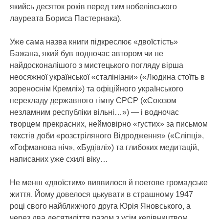
якийсь десяток років перед тим нобелівського
лауреата Бориса Пастернака).
Уже сама назва книги підкреслює «двоїстість»
Бажана, який був водночас автором чи не
найдосконалішого з мистецького погляду вірша
неосяжної української «сталініани» («Людина стоїть в
зореноснім Кремлі») та офіційного українського
перекладу державного гімну СРСР («Союзом
незламним республіки вільні…») — і водночас
творцем прекрасних, неймовірно «густих» за письмом
текстів доби «розстріляного Відродження» («Сліпці»,
«Гофманова ніч», «Будівлі») та глибоких медитацій,
написаних уже схилі віку…
Не менш «двоїстим» виявилося й поетове громадське
життя. Йому довелося цькувати в страшному 1947
році свого найближчого друга Юрія Яновського, а
через два десятиліття разом з усім керівництвом