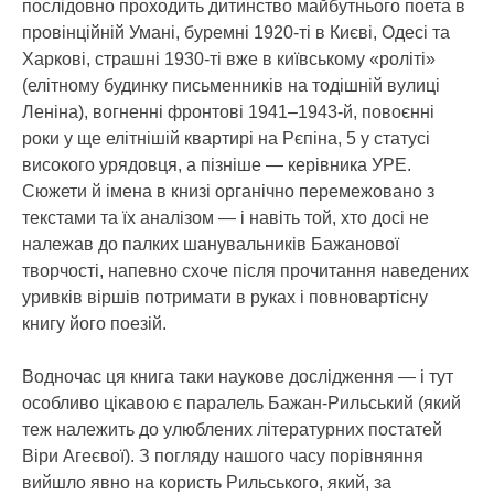
послідовно проходить дитинство майбутнього поета в
провінційній Умані, буремні 1920-ті в Києві, Одесі та
Харкові, страшні 1930-ті вже в київському «роліті»
(елітному будинку письменників на тодішній вулиці
Леніна), вогненні фронтові 1941–1943-й, повоєнні
роки у ще елітнішій квартирі на Рєпіна, 5 у статусі
високого урядовця, а пізніше — керівника УРЕ.
Сюжети й імена в книзі органічно перемежовано з
текстами та їх аналізом — і навіть той, хто досі не
належав до палких шанувальників Бажанової
творчості, напевно схоче після прочитання наведених
уривків віршів потримати в руках і повновартісну
книгу його поезій.
Водночас ця книга таки наукове дослідження — і тут
особливо цікавою є паралель Бажан-Рильський (який
теж належить до улюблених літературних постатей
Віри Агеєвої). З погляду нашого часу порівняння
вийшло явно на користь Рильського, який, за