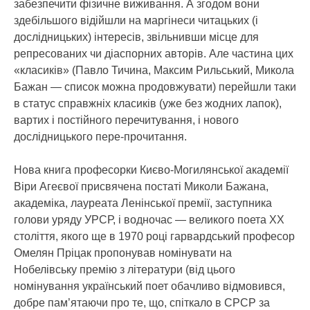
забезпечити фізичне виживання. А згодом вони
здебільшого відійшли на маргінеси читацьких (і
дослідницьких) інтересів, звільнивши місце для
репресованих чи діаспорних авторів. Але частина цих
«класиків» (Павло Тичина, Максим Рильський, Микола
Бажан — список можна продовжувати) перейшли таки
в статус справжніх класиків (уже без жодних лапок),
вартих і постійного перечитування, і нового
дослідницького пере-прочитання.
Нова книга професорки Києво-Могилянської академії
Віри Агеєвої присвячена постаті Миколи Бажана,
академіка, лауреата Ленінської премії, заступника
голови уряду УРСР, і водночас — великого поета ХХ
століття, якого ще в 1970 році гарвардський професор
Омелян Пріцак пропонував номінувати на
Нобелівську премію з літератури (від цього
номінування український поет обачливо відмовився,
добре пам’ятаючи про те, що, спіткало в СРСР за