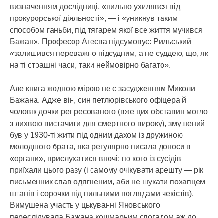
визначенням дослідниці, «пильно ухилявся від
прокурорської діяльності», — і «уникнув таким
способом ганьби, під тягарем якої все життя мучився
Бажан». Професор Агеєва підсумовує: Рильський
«залишився переважно підсудним, а не суддею, що, як
на ті страшні часи, таки неймовірно багато».
Але книга жодною мірою не є засудженням Миколи
Бажана. Адже він, син петлюрівського офіцера й
чоловік дочки репресованого (вже цих обставин могло
з лихвою вистачити для смертного вироку), змушений
був у 1930-ті жити під одним дахом із дружиною
молодшого брата, яка регулярно писала доноси в
«органи», прислухатися вночі: по кого із сусідів
приїхали цього разу (і самому очікувати арешту — рік
письменник спав одягненим, аби не шукати похапцем
штанів і сорочки під пильними поглядами чекістів).
Вимушена участь у цькуванні Яновського
переслідувала Бажана кошмарним спогадом аж до