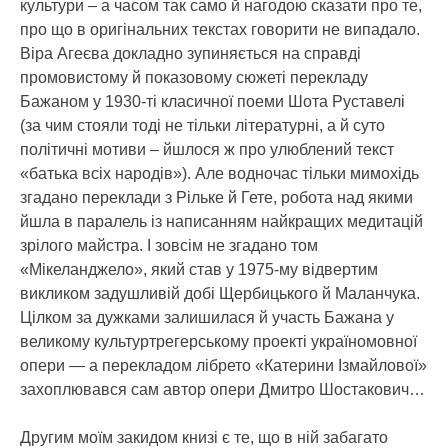
культури – а часом так само й нагодою сказати про те,
про що в оригінальних текстах говорити не випадало.
Віра Агеєва докладно зупиняється на справді
промовистому й показовому сюжеті перекладу
Бажаном у 1930-ті класичної поеми Шота Руставелі
(за чим стояли тоді не тільки літературні, а й суто
політичні мотиви – йшлося ж про улюблений текст
«батька всіх народів»). Але водночас тільки мимохідь
згадано переклади з Рільке й Гете, робота над якими
йшла в паралель із написанням найкращих медитацій
зрілого майстра. І зовсім не згадано том
«Мікеланджело», який став у 1975-му відвертим
викликом задушливій добі Щербицького й Маланчука.
Цілком за дужками залишилася й участь Бажана у
великому культуртрегерському проекті україномовної
опери — а перекладом лібрето «Катерини Ізмайлової»
захоплювався сам автор опери Дмитро Шостакович…
Другим моїм закидом книзі є те, що в ній забагато