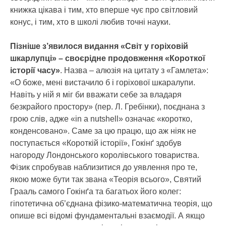
книжка цікава і тим, хто вперше чує про світловий
конус, і тим, хто в школі любив точні науки.
Пізніше з’явилося видання «Світ у горіховій
шкарлупці» – своєрідне продовження «Короткої
історії часу»
. Назва – алюзія на цитату з «Гамлета»:
«О боже, мені вистачило б і горіхової шкаралупи.
Навіть у ній я міг би вважати себе за владаря
безкрайого простору» (пер. Л. Гребінки), поєднана з
грою слів, адже «in a nutshell» означає «коротко,
конденсовано». Саме за цю працю, що аж ніяк не
поступається «Короткій історії», Гокінґ здобув
нагороду Лондонського королівського товариства.
Фізик спробував наблизитися до уявлення про те,
якою може бути так звана «Теорія всього», Святий
Грааль самого Гокінґа та багатьох його колег:
гіпотетична об’єднана фізико-математична теорія, що
опише всі відомі фундаментальні взаємодії. А якщо