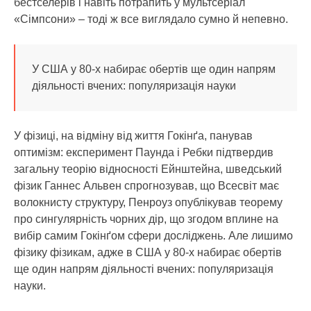
бестселерів і навіть потрапить у мультсеріал
«Сімпсони» – тоді ж все виглядало сумно й непевно.
У США у 80-х набирає обертів ще один напрям
діяльності вчених: популяризація науки
У фізиці, на відміну від життя Гокінґа, панував
оптимізм: експеримент Паунда і Ребки підтвердив
загальну теорію відносності Ейнштейна, шведський
фізик Ганнес Альвен спрогнозував, що Всесвіт має
волокнисту структуру, Пенроуз опублікував теорему
про сингулярність чорних дір, що згодом вплине на
вибір самим Гокінґом сфери досліджень. Але лишимо
фізику фізикам, адже в США у 80-х набирає обертів
ще один напрям діяльності вчених: популяризація
науки.