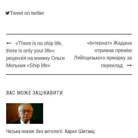
Tweet on twitter
«Інтернат» Жадана
«There is no ship life,
Post
отримав премію
there is only your life»:
navigation
Ляйпцизького ярмарку за
рецензія на книжку Ольги
Мельник «Ship life»
переклад
ВАС МОЖЕ ЗАЦІКАВИТИ
Чеська поезія: без антології. Карел Шіктанц