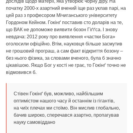
дослідів щодо матерії, яка утворює чорну діру. На
початку 2000-х азартний вчений іще раз уклав парі, на
цей раз з професором Мічиганського університету
Гордоном Кейном. Гокінґ поставив сто доларів на те,
що ВАК не допоможе виявити бозон Гіґґса. І знову
невдача: 2012 року про виявлення «частки Бога»
оголосили офіційно. Втім, науковця більше засмутив
не грошовий програш, а сам факт відкриття бозону –
без нього фізика, за словами вченого, була б значно
цікавішою. Якщо Бог у кості не грає, то Гокінґ точно не
відмовився б.
Стівен Гокінґ був, можливо, найбільшим
оптимістом нашого часу й останнім із гігантів,
на чиїх плечах ми стоїмо. Він мислив глобально,
бачив широко, сперечався азартно, пропагував
науку самовіддано