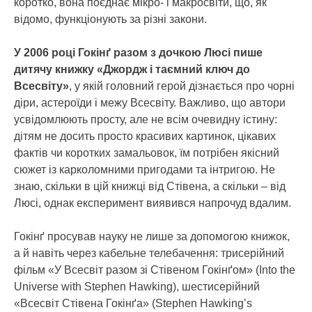
коротко, вона поєднає мікро- і макросвіти, що, як
відомо, функціонують за різні закони.
У 2006 році Гокінґ разом з дочкою Люсі пише
дитячу книжку «Джордж і таємний ключ до
Всесвіту»
, у якій головний герой дізнається про чорні
діри, астероїди і межу Всесвіту. Важливо, що автори
усвідомлюють просту, але не всім очевидну істину:
дітям не досить просто красивих картинок, цікавих
фактів чи коротких замальовок, їм потрібен якісний
сюжет із карколомними пригодами та інтригою. Не
знаю, скільки в цій книжці від Стівена, а скільки – від
Люсі, однак експеримент виявився напрочуд вдалим.
Гокінґ просував науку не лише за допомогою книжок,
а й навіть через кабельне телебачення: трисерійний
фільм «У Всесвіт разом зі Стівеном Гокінґом» (Into the
Universe with Stephen Hawking), шестисерійний
«Всесвіт Стівена Гокінґа» (Stephen Hawking’s