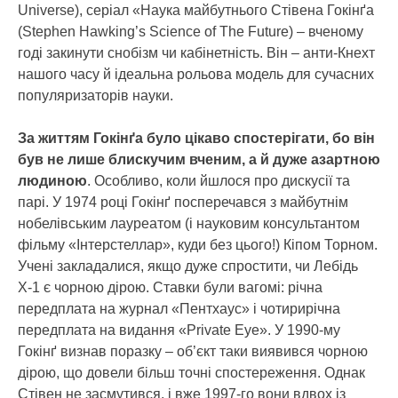
Universe), серіал «Наука майбутнього Стівена Гокінґа
(Stephen Hawking’s Science of The Future) – вченому
годі закинути снобізм чи кабінетність. Він – анти-Кнехт
нашого часу й ідеальна рольова модель для сучасних
популяризаторів науки.
За життям Гокінґа було цікаво спостерігати, бо він
був не лише блискучим вченим, а й дуже азартною
людиною
. Особливо, коли йшлося про дискусії та
парі. У 1974 році Гокінґ посперечався з майбутнім
нобелівським лауреатом (і науковим консультантом
фільму «Інтерстеллар», куди без цього!) Кіпом Торном.
Учені закладалися, якщо дуже спростити, чи Лебідь
Х-1 є чорною дірою. Ставки були вагомі: річна
передплата на журнал «Пентхаус» і чотирирічна
передплата на видання «Private Eye». У 1990-му
Гокінґ визнав поразку – об’єкт таки виявився чорною
дірою, що довели більш точні спостереження. Однак
Стівен не засмутився, і вже 1997-го вони вдвох із