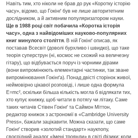
Навіть тим, хто ніколи не брав до рук «Коротку історію
часу», відомо, що Гокінґ був не лише авторитетним
дослідником, а й активним популяризатором науки.
Ще в 1988 році світ побачила «Коротка історія
часу», одна з найвідоміших науково-популярних
книг минулого століття
. В ній Гокінґ описав, як
поставав Всесвіт (доволі бурхливо і швидко), що таке
теорія суперструн (ні, космос не схожий на величезну
гітару), що відбувається поруч із чорними дірами
(вони випромінюють елементарні частинки, так зване
випромінювання Гокінґа). Понад двісті сторінок живої,
неймовірно цікавої розповіді, і лише одна формула
E=mc², оскільки більша кількість могла б відлякати тих,
хто купує книжку, щоб читати в потягу чи літаку. Саме
таких читачів Стівен Гокінґ та Саймон Міттон,
редактор книжок з астрономії в «Cambridge University
Press», бажали зацікавити. Можна сказати, що саме
Гокінґ створив «золотий стандарт» наукпопу,
своєрідний аналог «Імені троянди» в світі фізики: коли