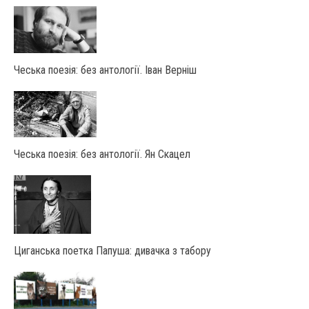
Чеська поезія: без антології. Іван Верніш
Чеська поезія: без антології. Ян Скацел
Циганська поетка Папуша: дивачка з табору