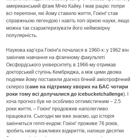
американський фізик Мічіо Кайку. І мав рацію: попри
всі перепони, які йому ставило життя, Гокінґ став
справжньою легендою і навіть поп-зіркою науки, якщо
можна так схарактеризувати його неймовірну
популярність.
Наукова кар’єра Гокінґа почалася в 1960-х: у 1962 він
закінчив навчання на фізичному факультеті
Оксфордського університету, в 1966-му отримав
докторський ступінь Кембриджа, а між цими двома
подіями йому поставили діагноз бічний аміотрофічний
склероз (
саме на підтримку хворих на БАС чотири
роки тому всі долучалися до icebucketchallenge
). І
хоча прогноз був не особливо оптимістичним – 2.5
роки життя, – Гокінґ продовжив наполегливо
працювати. Сьогодні ми вже знаємо, що історія
закінчиться геппі-ендом: Гокінґ проживе 76 років,
зробить низку важливих відкриттів, напише десятки