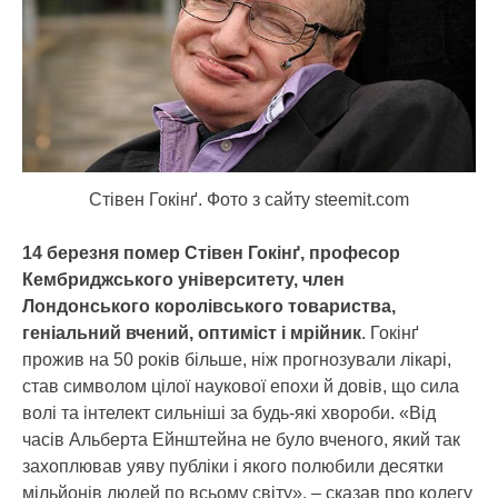
Стівен Гокінґ. Фото з сайту steemit.com
14 березня помер Стівен Гокінґ, професор
Кембриджського університету, член
Лондонського королівського товариства,
геніальний вчений, оптиміст і мрійник
. Гокінґ
прожив на 50 років більше, ніж прогнозували лікарі,
став символом цілої наукової епохи й довів, що сила
волі та інтелект сильніші за будь-які хвороби. «Від
часів Альберта Ейнштейна не було вченого, який так
захоплював уяву публіки і якого полюбили десятки
мільйонів людей по всьому світу», – сказав про колегу