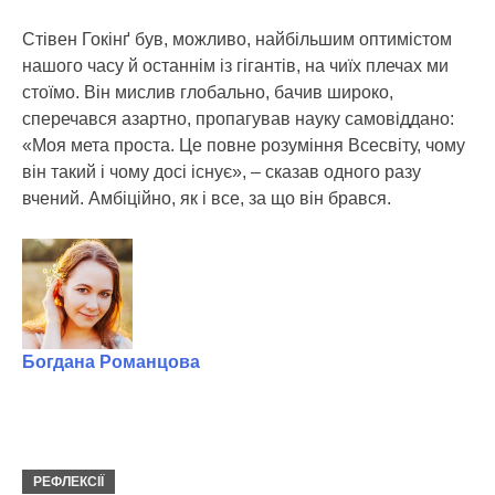
Стівен Гокінґ був, можливо, найбільшим оптимістом
нашого часу й останнім із гігантів, на чиїх плечах ми
стоїмо. Він мислив глобально, бачив широко,
сперечався азартно, пропагував науку самовіддано:
«Моя мета проста. Це повне розуміння Всесвіту, чому
він такий і чому досі існує», – сказав одного разу
вчений. Амбіційно, як і все, за що він брався.
Богдана Романцова
РЕФЛЕКСІЇ