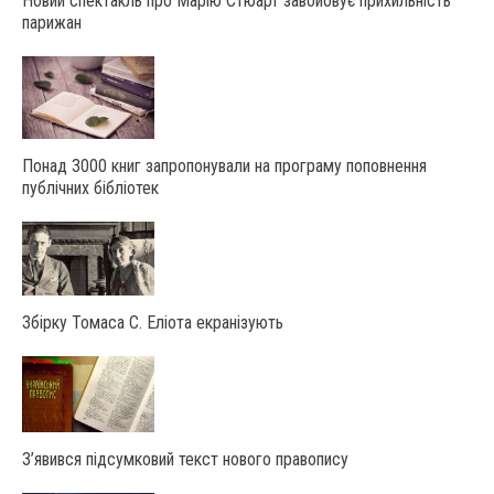
Новий спектакль про Марію Стюарт завойовує прихильність
парижан
Понад 3000 книг запропонували на програму поповнення
публічних бібліотек
Збірку Томаса С. Еліота екранізують
З’явився підсумковий текст нового правопису