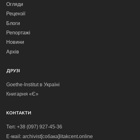
Огляди
Рецензії
Блоги
Репортажі
Новини
Архів
ДРУЗІ
Goethe-Institut в Україні
Книгарня «Є»
КОНТАКТИ
Тел: +38 (097) 927-45-36
E-маіl: archivist[собака]litakcent.online