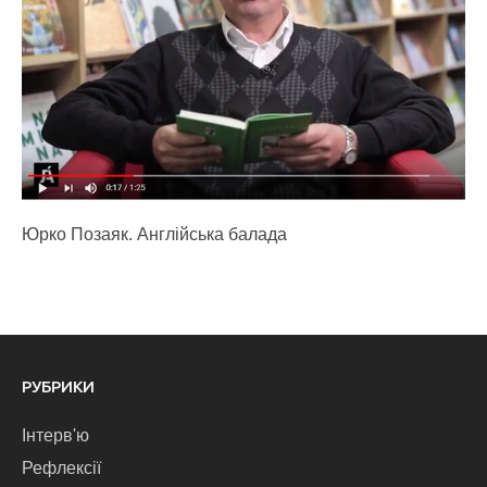
Юрко Позаяк. Англійська балада
РУБРИКИ
Інтерв'ю
Рефлексії