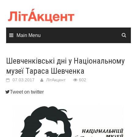
Skip
to
content
Main Menu
Шевченківські дні у Національному
музеї Тараса Шевченка
07.03.2017
ЛітАкцент
602
Tweet on twitter