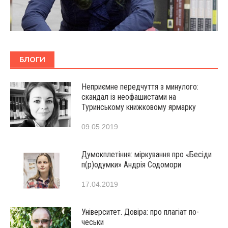
БЛОГИ
Неприємне передчуття з минулого:
скандал із неофашистами на
Туринському книжковому ярмарку
09.05.2019
Думокплетіння: міркування про «Бесіди
п(р)одумки» Андрія Содомори
17.04.2019
Університет. Довіра: про плагіат по-
чеськи