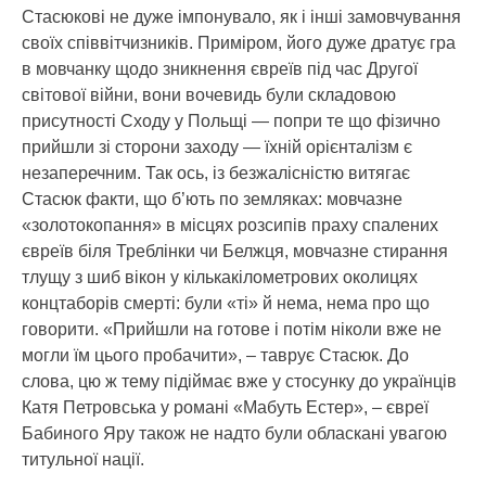
Стасюкові не дуже імпонувало, як і інші замовчування
своїх співвітчизників. Приміром, його дуже дратує гра
в мовчанку щодо зникнення євреїв під час Другої
світової війни, вони вочевидь були складовою
присутності Сходу у Польщі — попри те що фізично
прийшли зі сторони заходу — їхній орієнталізм є
незаперечним. Так ось, із безжалісністю витягає
Стасюк факти, що б’ють по земляках: мовчазне
«золотокопання» в місцях розсипів праху спалених
євреїв біля Треблінки чи Белжця, мовчазне стирання
тлущу з шиб вікон у кількакілометрових околицях
концтаборів смерті: були «ті» й нема, нема про що
говорити. «Прийшли на готове і потім ніколи вже не
могли їм цього пробачити», – таврує Стасюк. До
слова, цю ж тему підіймає вже у стосунку до українців
Катя Петровська у романі «Мабуть Естер», – євреї
Бабиного Яру також не надто були обласкані увагою
титульної нації.