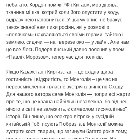
небагато. Кордон поміж РФ і Китаєм, мов дірява
тканина мішка, котрий коли його опустити у воду,
відразу нею наповниться. У цьому описі не бракує
також знаної нам пихи росіян, які у розмові з
«полячком» нахваляються своїми горами, тайгою і
землею, сидячи — на тверезе око — у лайні. Але нам
це все Лесь Подерв’янський давно пояснив у поемі
«Павлік Морозов», тепер час для поляків.
Якщо Казахстан і Киргизстан – це східна щира
гостинність і відкритість, то Монголія – це час на
переосмислення і власне зустріч із вічністю Сходу.
Для нашого автора саме Монголія — попри всі жарти
про те, що це країна найбільш незалежна, бо від неї
нічого в світі не залежить, є символом тисячолітньої
історії. Він пише, що електро-вітряки у сусідній
китайській Гобі псують її образ, а в Монголії можна
зустріти кості тварин, що загинули багато років тому,
вони є сторожами пустелі, а люди її слугами. Він