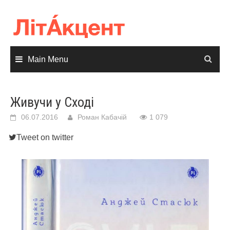
Skip
to
content
Main Menu
Живучи у Сході
06.07.2016
Роман Кабачій
1 079
Tweet on twitter