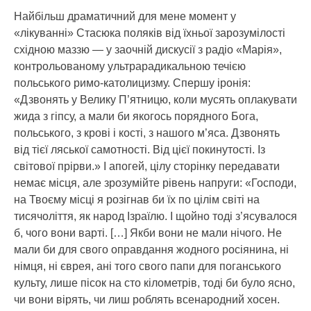
Найбільш драматичний для мене момент у
«лікуванні» Стасюка поляків від їхньої зарозумілості
східною маззю — у заочній дискусії з радіо «Марія»,
контрольованому ультрарадикальною течією
польського римо-католицизму. Спершу іронія:
«Дзвонять у Велику П’ятницю, коли мусять оплакувати
жида з гіпсу, а мали би якогось порядного Бога,
польського, з крові і кості, з нашого м’яса. Дзвонять
від тієї ляської самотності. Від цієї покинутості. Із
світової прірви.» І апогей, цілу сторінку передавати
немає місця, але зрозумійте рівень напруги: «Господи,
на Твоєму місці я розігнав би їх по цілім світі на
тисячоліття, як народ Ізраїлю. І щойно тоді з’ясувалося
б, чого вони варті. […] Якби вони не мали нічого. Не
мали би для свого оправдання жодного росіянина, ні
німця, ні єврея, ані того свого папи для поганського
культу, лише пісок на сто кілометрів, тоді би було ясно,
чи вони вірять, чи лиш роблять всенародний хосен.