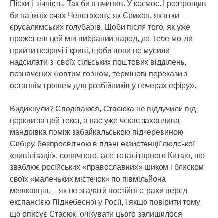
Піски і вічність. Так би я вчинив. У космос. І розтрощив
би на їхніх очах Ченстохову, як Єрихон, як ятки
єрусалимських голубарів. Щоби після того, як уже
проженеш цей мій вибраний народ, до Тебе могли
прийти незрячі і криві, щоби вони не мусили
надсилати зі своїх сільських поштових відділень,
позначених жовтим горном, термінові перекази з
останнім грошем для розбійників у печерах ефіру».
Видихнули? Сподіваюся, Стасюка не відлучили від
церкви за цей текст, а нас уже чекає захоплива
мандрівка поміж забайкальською підчеревиною
Сибіру, безпросвітною в плані екзистенції людської
«цивілізації», сонячного, але тоталітарного Китаю, що
зваблює російських «православних» шиком і блиском
своїх «маленьких містечок» по півмільйона
мешканців, – як не згадати постійні страхи перед
експансією Піднебесної у Росії, і якщо повірити тому,
що описує Стасюк, очікувати цього залишилося