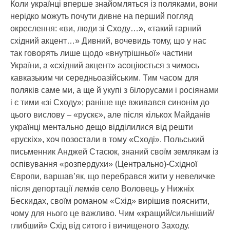
Коли українці вперше знайомляться із поляками, вони
нерідко можуть почути дивне на перший погляд
окреслення: «ви, люди зі Сходу…», «такий гарний
східний акцент…» Дивний, вочевидь тому, що у нас
так говорять лише щодо «внутрішньої» частини
України, а «східний акцент» асоціюється з чимось
кавказьким чи середньоазійським. Тим часом для
поляків саме ми, а ще й укупі з білорусами і росіянами
і є тими «зі Сходу»; раніше ще вживався синонім до
цього вислову – «рускє», але після кількох Майданів
українці ментально дещо відділилися від решти
«рускіх», хоч позостали в тому «Сході». Польський
письменник Анджей Стасюк, знаний своїм землякам із
оспівування «розпердухи» (Центрально)-Східної
Європи, варшав’як, що перебрався жити у невеличке
після депортації лемків село Воловець у Нижніх
Бескидах, своїм романом «Схід» вирішив пояснити,
чому для нього це важливо. Чим «кращий/сильніший/
глибший» Схід від ситого і вичищеного Заходу.