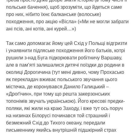
польське бачення), щоб зрозуміти, що йдеться саме
про них, нібито їхнє балканське (волоське)
походження, про акцію «Вісла» («Ми не могли забрати
ані псів, ані котів, ані курей…»)
Так само допомагає йому цей Схід у Польщі відгризти
і унаявнити підляське походження його батьків, котрі
рушили з-над Буга підкорювати робітничу Варшаву,
але в пам’яті залишалися дитячі поїздки до родини в
околиці Дорогичина (тут мені дивно, чому Прохасько
як перекладач вживає польського звучання цього
містечка, де коронувався Данило Галицький –
«Дроґічин», при тому що решта закерзонських
топонімів звучать українською). Його кресові предки-
поляки, які жили на краю Заходу, і вже тут ось поруч
на низинах Білорусі починався той страшний і
безмежний Схід до Тихого океану, передали
письменнику якийсь внутрішній підшкірний страх