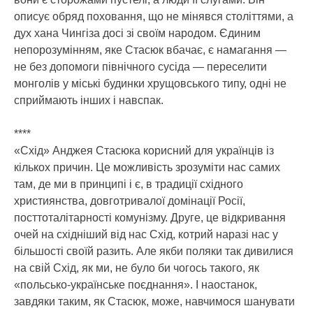
описує обряд поховання, що не мінявся століттями, а
дух хана Чингіза досі зі своїм народом. Єдиним
непорозумінням, яке Стасюк вбачає, є намагання —
не без допомоги північного сусіда — переселити
монголів у міські будинки хрущовського типу, одні не
сприймають інших і навспак.
****
«Схід» Анджея Стасюка корисний для українців із
кількох причин. Це можливість зрозуміти нас самих
там, де ми в принципі і є, в традиції східного
християнства, довготривалої домінації Росії,
посттоталітарності комунізму. Друге, це відкривання
очей на східніший від нас Схід, котрий наразі нас у
більшості своїй разить. Але якби поляки так дивилися
на свій Схід, як ми, не було би чогось такого, як
«польсько-українське поєднання». І наостанок,
завдяки таким, як Стасюк, може, навчимося шанувати