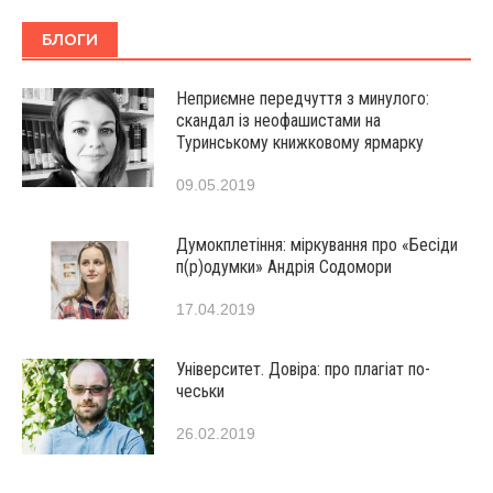
БЛОГИ
Неприємне передчуття з минулого:
скандал із неофашистами на
Туринському книжковому ярмарку
09.05.2019
Думокплетіння: міркування про «Бесіди
п(р)одумки» Андрія Содомори
17.04.2019
Університет. Довіра: про плагіат по-
чеськи
26.02.2019