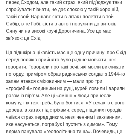
перед Сходом, але такий страх, який під’юджує таки
спробувати пізнати, не дає спокою у такій хорошій,
такій своїй Варшаві: сісти в літак і полетіти в той
Сибір, в те Гобі; сісти в авто і порулити до витоків
Сяну чи на високі кручі Дорогичина. Усе це має
зв’язок: це Схід.
Ця підшкірна цікавість має ще одну причину: про Схід
серед поляків прийнято було радше мовчати, ніж
говорити. Говорили про такі речі, які могли викликати
погорду, приміром образ радянських солдат з 1944-го
запам’ятався сміховинним — мали про три
«трофейні» годинники на руці, курей ловили і варили
разом із пір’ям. Але ці «смішні» люди принесли
комуну, і їх теж треба було боятися: «У селах із сірого
дерева, в хатах під стріхами, серед піщаних городів
чаївся страх перед диким, незліченним і захланним,
яке насунеться, пограбує і пустить з димом». Тому
вдома панувала «геополітична тиша». Вочевидь, це