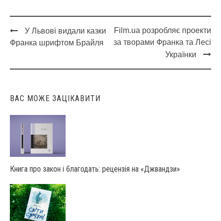
Film.ua розробляє проекти
У Львові видали казки
Post
за творами Франка та Лесі
Франка шрифтом Брайля
navigation
Українки
ВАС МОЖЕ ЗАЦІКАВИТИ
Книга про закон і благодать: рецензія на «Джвандзи»