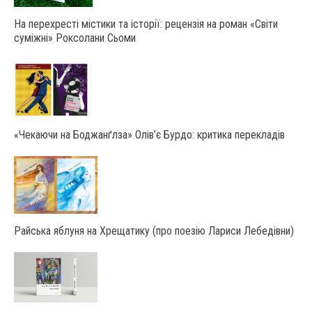
На перехресті містики та історії: рецензія на роман «Світи
суміжні» Роксолани Сьоми
«Чекаючи на Боджанґлза» Олів’є Бурдо: критика перекладів
Райська яблуня на Хрещатику (про поезію Лариси Лебедівни)