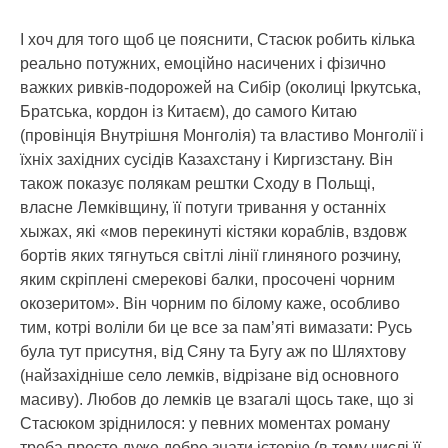
І хоч для того щоб це пояснити, Стасюк робить кілька
реально потужних, емоційно насичених і фізично
важких ривків-подорожей на Сибір (околиці Іркутська,
Братська, кордон із Китаєм), до самого Китаю
(провінція Внутрішня Монголія) та властиво Монголії і
їхніх західних сусідів Казахстану і Киргизстану. Він
також показує полякам рештки Сходу в Польщі,
власне Лемківщину, її потуги тривання у останніх
хыжах, які «мов перекинуті кістяки кораблів, вздовж
бортів яких тягнуться світлі лінії глиняного розчину,
яким скріплені смерекові балки, просочені чорним
окозеритом». Він чорним по білому каже, особливо
тим, котрі воліли би це все за пам’яті вимазати: Русь
була тут присутня, від Сяну та Бугу аж по Шляхтову
(найзахідніше село лемків, відрізане від основного
масиву). Любов до лемків це взагалі щось таке, що зі
Стасюком зріднилося: у певних моментах роману
треба просто дуже добре знати історію (в тому числі її