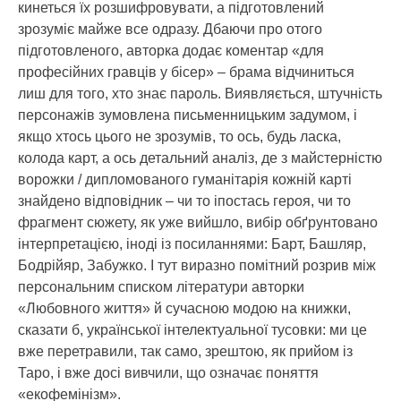
кинеться їх розшифровувати, а підготовлений
зрозуміє майже все одразу. Дбаючи про отого
підготовленого, авторка додає коментар «для
професійних гравців у бісер» – брама відчиниться
лиш для того, хто знає пароль. Виявляється, штучність
персонажів зумовлена письменницьким задумом, і
якщо хтось цього не зрозумів, то ось, будь ласка,
колода карт, а ось детальний аналіз, де з майстерністю
ворожки / дипломованого гуманітарія кожній карті
знайдено відповідник – чи то іпостась героя, чи то
фрагмент сюжету, як уже вийшло, вибір обґрунтовано
інтерпретацією, іноді із посиланнями: Барт, Башляр,
Бодрійяр, Забужко. І тут виразно помітний розрив між
персональним списком літератури авторки
«Любовного життя» й сучасною модою на книжки,
сказати б, української інтелектуальної тусовки: ми це
вже перетравили, так само, зрештою, як прийом із
Таро, і вже досі вивчили, що означає поняття
«екофемінізм».