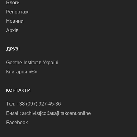
Блоги
Репортажі
Новини
Архів
ДРУЗІ
Goethe-Institut в Україні
Книгарня «Є»
КОНТАКТИ
Тел: +38 (097) 927-45-36
E-маіl: archivist[собака]litakcent.online
Facebook