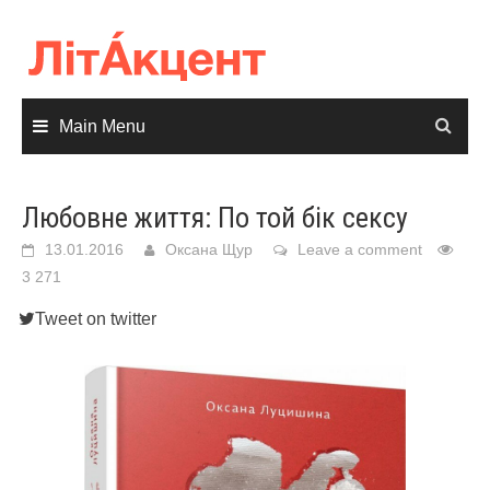
Skip
to
content
Main Menu
Любовне життя: По той бік сексу
13.01.2016
Оксана Щур
Leave a comment
3 271
Tweet on twitter