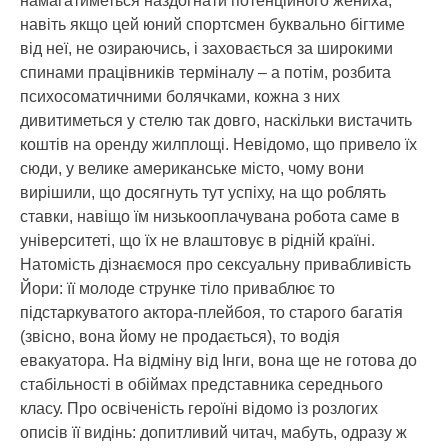
намагатиметься наздогнати потенційного жениха,
навіть якщо цей юний спортсмен буквально бігтиме
від неї, не озираючись, і заховається за широкими
спинами працівників терміналу – а потім, розбита
психосоматичними болячками, кожна з них
дивитиметься у стелю так довго, наскільки вистачить
коштів на оренду жилплощі. Невідомо, що привело їх
сюди, у велике американське місто, чому вони
вирішили, що досягнуть тут успіху, на що роблять
ставки, навіщо їм низькооплачувана робота саме в
університеті, що їх не влаштовує в рідній країні.
Натомість дізнаємося про сексуальну привабливість
Йори: її молоде струнке тіло приваблює то
підстаркуватого актора-плейбоя, то старого багатія
(звісно, вона йому не продається), то водія
евакуатора. На відміну від Інги, вона ще не готова до
стабільності в обіймах представника середнього
класу. Про освіченість героїні відомо із розлогих
описів її видінь: допитливий читач, мабуть, одразу ж