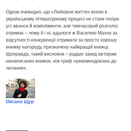
Однак очевидно, що «Любовне життя» віхою в
українському літературному процесі не стане попри
усі аванси й компліменти; але тимчасовий розголос
отримає – чому б і ні, вдалося ж Василеві Махну за
відсутності конкуренції отримати за просто хорошу
книжку нагороду, призначену найкращій книжці.
Щоправда, такий висновок – радше закид авторам
ненаписаних книжок, ніж гриф «рекомендовано до
читання».
Оксана Щур