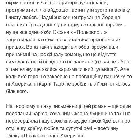
окрім протягти час на території чужої країни,
протриматися якнайдовше і встигнути зустріти велику
і чисту любов. Надмірне концентрування Йори на
власних стражданнях у випадку локальної поразки –
ну це все одно якби Оксана з «Польових…»
зациклилася на отих своїх рожевих гормональних
прищах. Вона таки знаходить любов, зрозумівши,
принаймні на час фіналу роману, що це відчуття
самодостатнє й ні від кого не залежне (гм, чи не зіб’є її
з пантелику ще якийсь харизматичний гульвіса?). Але
коли вже героїню закроєно на провінційну панночку, то
ні Америка, ні карти Таро не зроблять з її життя чогось
більшого.
На творчому шляху письменниці цей роман – ще один
подоланий бар’єр, хоча ним Оксана Луцишина так і не
перевершила іншу свою книжку, де також йдеться про
оту, іншу, країну, любов та супутні речі – поетичну
збірку «Я слухаю голос Америки».