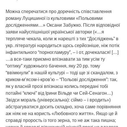
Можна сперечатися про доречність співставлення
роману Луцишиної із культовими «Польовими
дослідженнями…» Оксани Забужко. Після відповідної
заяви найуспішнішої української авторки («…я
терпляче чекала, коли ж нарешті з тих “Досліджень” в
укр. літературі народиться щось серйозніше, ніж потік
інфантильного “порногламуру”, – і от, дочекалася! […]
…а все-таки приємно впізнавати за тим усім ту
“оптику” художнього бачення, яку 20 рр. тому
“ввімкнули” в нашій культурі – тоді ще зі скандалом, з
криком-м’ясом-і-кров’ю – “Польові дослідження”: так,
як у власній прозі впізнаєш колись передані тобі
потайні “ключі” від Ірини Вільде чи Сей-Сенагон…)
Звідси мораль (універсальна): сіймо – і вродить»)
абстрагуватися досить складно, хоча саме порівняння
аж ніяк не на користь «Любовного життя». Якщо це й
справді прорость із того зерна, то не аж така пишна;