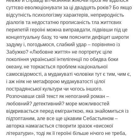
невже й справді вітчизняній жіночій прозі не вдалося
суттєво еволюціонувати за ці двадцять років? Бо якщо
відсутність психологізму характерів, неприродність
діалогів та недостатню прописаність тла життєвих
перипетій героїні можна виправдати, підвівши під це
концептуальну базу, то чим пояснити дефіцит широти
задуму і, погодьмося, слабкий удар – порівняно із
Забужко? «Любовне життя» не портретує ціле
покоління української інтелігенції по обидва боки
океану, не торкається проблем національної
самосвідомості, а мудакуваті чоловіки тут є тим, чим є,
і аж ніяк не метафорою мудакуватості цілої
пострадянської культури чи чогось іншого.
Розпочавши свій текст як непоганий роман –
любовний? детективний? море можливостей
відкривається перед емігранткою, яка знайомиться із
підтоптаним, але все ще цікавим Себастьяном –
авторка намагається створити зразок «високої
літератури», тоді як її героїні більше нічого не треба,