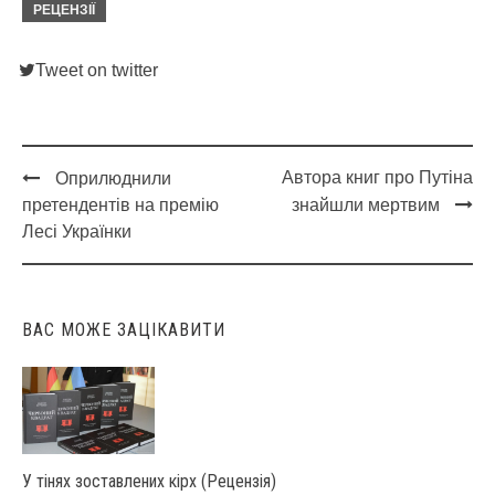
РЕЦЕНЗІЇ
Tweet on twitter
Автора книг про Путіна
Оприлюднили
Post
претендентів на премію
знайшли мертвим
navigation
Лесі Українки
ВАС МОЖЕ ЗАЦІКАВИТИ
У тінях зоставлених кірх (Рецензія)