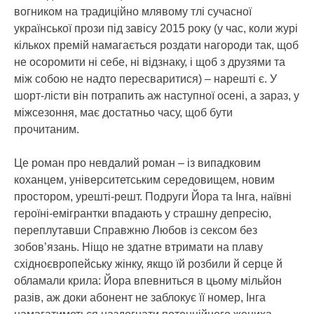
вогником на традиційно млявому тлі сучасної
української прози під завісу 2015 року (у час, коли журі
кількох премій намагається роздати нагороди так, щоб
не осоромити ні себе, ні відзнаку, і щоб з друзями та
між собою не надто пересваритися) – нарешті є. У
шорт-лісти він потрапить аж наступної осені, а зараз, у
міжсезоння, має достатньо часу, щоб бути
прочитаним.
Це роман про невдалий роман – із випадковим
коханцем, університетським середовищем, новим
простором, урешті-решт. Подруги Йора та Інга, наївні
героїні-емігрантки впадають у страшну депресію,
переплутавши Справжню Любов із сексом без
зобов’язань. Ніщо не здатне втримати на плаву
східноєвропейську жінку, якщо їй розбили й серце й
обламали крила: Йора впевниться в цьому мільйон
разів, аж доки абонент не заблокує її номер, Інга