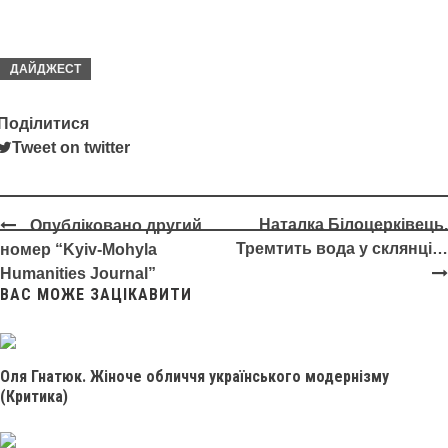
ДАЙДЖЕСТ
Поділитися
Tweet on twitter
Наталка Білоцерківець.
Опубліковано другий
Post
Тремтить вода у склянці…
номер “Kyiv-Mohyla
navigation
Humanities Journal”
ВАС МОЖЕ ЗАЦІКАВИТИ
Оля Гнатюк. Жіноче обличчя українського модернізму
(Критика)