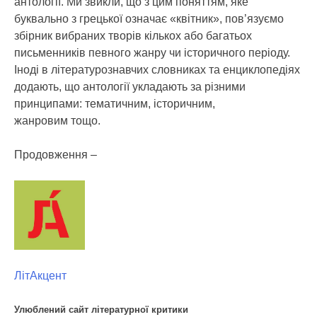
антології. Ми звикли, що з цим поняттям, яке
буквально з грецької означає «квітник», пов’язуємо
збірник вибраних творів кількох або багатьох
письменників певного жанру чи історичного періоду.
Іноді в літературознавчих словниках та енциклопедіях
додають, що антології укладають за різними
принципами: тематичним, історичним,
жанровим тощо.
Продовження –
ЛітАкцент
Улюблений сайт літературної критики