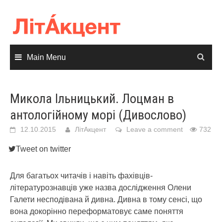
Skip
to
content
Main Menu
Микола Ільницький. Лоцман в
антологійному морі (Дивослово)
12.10.2015
ЛітАкцент
Leave a comment
732
Tweet on twitter
Для багатьох читачів і навіть фа­хівців-
літературознавців уже назва дослідження Олени
Галети неспо­дівана й дивна. Дивна в тому сенсі, що
вона докорінно переформатовує саме поняття